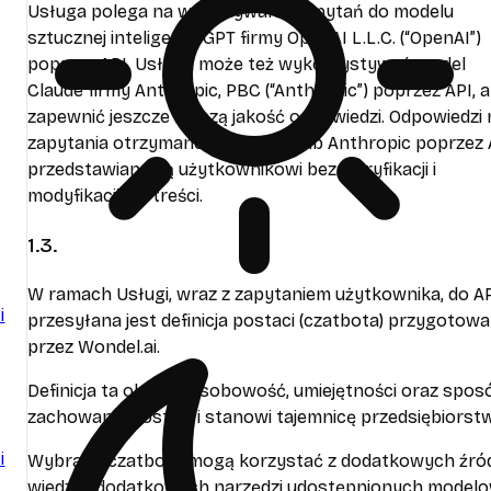
Usługa polega na wykonywaniu zapytań do modelu
sztucznej inteligencji GPT firmy OpenAI L.L.C. (“OpenAI”)
poprzez API. Usługa może też wykorzystywać model
Claude firmy Anthropic, PBC (“Anthropic”) poprzez API, 
zapewnić jeszcze lepszą jakość odpowiedzi. Odpowiedzi 
zapytania otrzymane od OpenAI lub Anthropic poprzez 
przedstawiane są użytkownikowi bez weryfikacji i
modyfikacji ich treści.
1.3.
W ramach Usługi, wraz z zapytaniem użytkownika, do A
i
przesyłana jest definicja postaci (czatbota) przygotow
przez Wondel.ai.
Definicja ta określa osobowość, umiejętności oraz spos
zachowania postaci i stanowi tajemnicę przedsiębiorst
i
Wybrane czatboty mogą korzystać z dodatkowych źró
wiedzy i dodatkowych narzędzi udostępnionych modelo