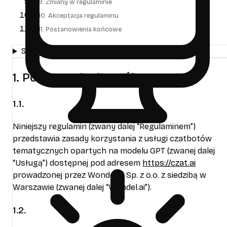
9. Zmiany w regulaminie
10. Akceptacja regulaminu
11. Postanowienia końcowe
Spis treści
1. Postanowienia ogólne
1.1.
Niniejszy regulamin (zwany dalej “Regulaminem”)
przedstawia zasady korzystania z usługi czatbotów
tematycznych opartych na modelu GPT (zwanej dalej
ę
“Usługą”) dostępnej pod adresem
https://czat.ai
prowadzonej przez Wondel.ai Sp. z o.o. z siedzibą w
Warszawie (zwanej dalej “Wondel.ai”).
1.2.
ę