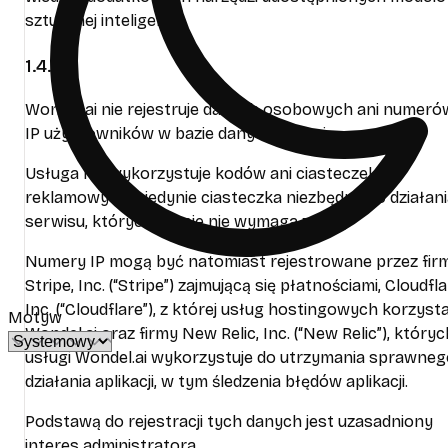
sztucznej inteligencji.
1.4.
Wondel.ai nie rejestruje danych osobowych ani numeró
IP użytkowników w bazie danych Usługi.
Usługa nie wykorzystuje kodów ani ciasteczek
reklamowych – jedynie ciasteczka niezbędne do działan
serwisu, których użycie nie wymaga zgody.
Numery IP mogą być natomiast rejestrowane przez fir
Stripe, Inc. (“Stripe”) zajmującą się płatnościami, Cloudfla
Inc. (“Cloudflare”), z której usług hostingowych korzyst
Motyw
Wondel.ai oraz firmy New Relic, Inc. (“New Relic”), któryc
usługi Wondel.ai wykorzystuje do utrzymania sprawneg
działania aplikacji, w tym śledzenia błędów aplikacji.
Podstawą do rejestracji tych danych jest uzasadniony
interes administratora.