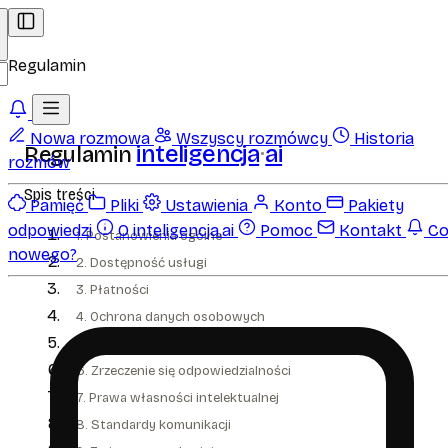
Regulamin
Nowa rozmowa
Wszyscy rozmówcy
Historia
inteligencja
ai
Regulamin
rozmów
Spis treści
Pamięć
Pliki
Ustawienia
Konto
Pakiety
odpowiedzi
O inteligencja.ai
Pomoc
Kontakt
C
1. Postanowienia ogólne
nowego?
2. Dostępność usługi
3. Płatności
4. Ochrona danych osobowych
5. Wykorzystanie wiadomości
6. Zrzeczenie się odpowiedzialności
7. Prawa własności intelektualnej
8. Standardy komunikacji