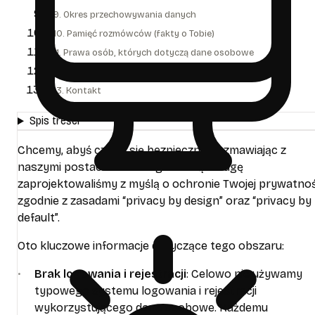
9. Okres przechowywania danych
10. Pamięć rozmówców (fakty o Tobie)
11. Prawa osób, których dotyczą dane osobowe
12. Zmiany w polityce prywatności
13. Kontakt
Spis treści
Chcemy, abyś czuł/a się bezpiecznie rozmawiając z
naszymi postaciami. Dlatego naszą usługę
zaprojektowaliśmy z myślą o ochronie Twojej prywatnoś
zgodnie z zasadami “privacy by design” oraz “privacy by
default”.
ę
Oto kluczowe informacje dotyczące tego obszaru:
Brak logowania i rejestracji
: Celowo nie używamy
typowego systemu logowania i rejestracji
ę
wykorzystującego dane osobowe. Każdemu