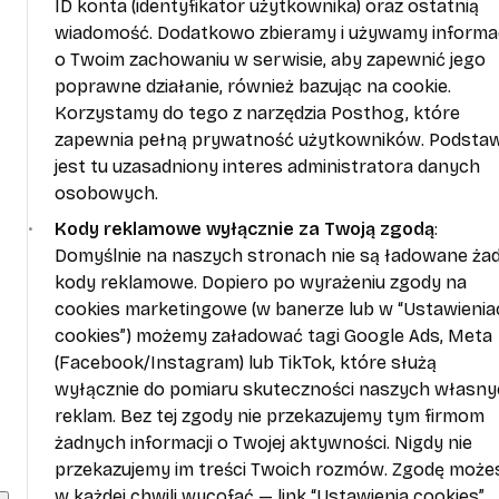
ID konta (identyfikator użytkownika) oraz ostatnią
wiadomość. Dodatkowo zbieramy i używamy informac
o Twoim zachowaniu w serwisie, aby zapewnić jego
poprawne działanie, również bazując na cookie.
Korzystamy do tego z narzędzia Posthog, które
zapewnia pełną prywatność użytkowników. Podsta
jest tu uzasadniony interes administratora danych
osobowych.
Kody reklamowe wyłącznie za Twoją zgodą
:
Domyślnie na naszych stronach nie są ładowane ża
kody reklamowe. Dopiero po wyrażeniu zgody na
cookies marketingowe (w banerze lub w “Ustawienia
cookies”) możemy załadować tagi Google Ads, Meta
(Facebook/Instagram) lub TikTok, które służą
wyłącznie do pomiaru skuteczności naszych własn
reklam. Bez tej zgody nie przekazujemy tym firmom
żadnych informacji o Twojej aktywności. Nigdy nie
przekazujemy im treści Twoich rozmów. Zgodę może
w każdej chwili wycofać — link “Ustawienia cookies”