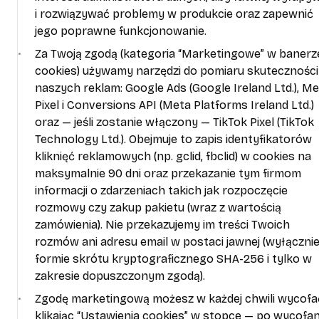
i rozwiązywać problemy w produkcie oraz zapewnić
jego poprawne funkcjonowanie.
Za Twoją zgodą (kategoria “Marketingowe” w banerz
cookies) używamy narzędzi do pomiaru skuteczności
naszych reklam: Google Ads (Google Ireland Ltd.), M
Pixel i Conversions API (Meta Platforms Ireland Ltd.)
oraz — jeśli zostanie włączony — TikTok Pixel (TikTok
Technology Ltd.). Obejmuje to zapis identyfikatorów
kliknięć reklamowych (np. gclid, fbclid) w cookies na
maksymalnie 90 dni oraz przekazanie tym firmom
informacji o zdarzeniach takich jak rozpoczęcie
rozmowy czy zakup pakietu (wraz z wartością
zamówienia). Nie przekazujemy im treści Twoich
rozmów ani adresu email w postaci jawnej (wyłączni
formie skrótu kryptograficznego SHA-256 i tylko w
zakresie dopuszczonym zgodą).
Zgodę marketingową możesz w każdej chwili wycofa
klikając “Ustawienia cookies” w stopce — po wycofan