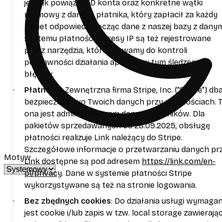
jednak powiązać ID konta oraz konkretne wątki
rozmowy z danymi płatnika, który zapłacił za każdy
pakiet odpowiedzi, łącząc dane z naszej bazy z danym
systemu płatności. Adresy IP są też rejestrowane
przez narzędzia, które używamy do kontroli
poprawności działania aplikacji, w tym śledzenia
błędów.
Płatności
: Zewnętrzna firma Stripe, Inc. (“Stripe”) db
bezpieczeństwo Twoich danych przy płatnościach. 
ona jest administratorem danych płatników. Dla
pakietów sprzedawanych od 28.09.2025, obsługę
płatności realizuje Link należący do Stripe.
Szczegółowe informacje o przetwarzaniu danych pr
Motyw
Link dostępne są pod adresem
https://link.com/en-
pl/privacy
. Dane w systemie płatności Stripe
wykorzystywane są też na stronie logowania.
Bez zbędnych cookies
: Do działania usługi wymaga
jest cookie i/lub zapis w tzw. local storage zawierają