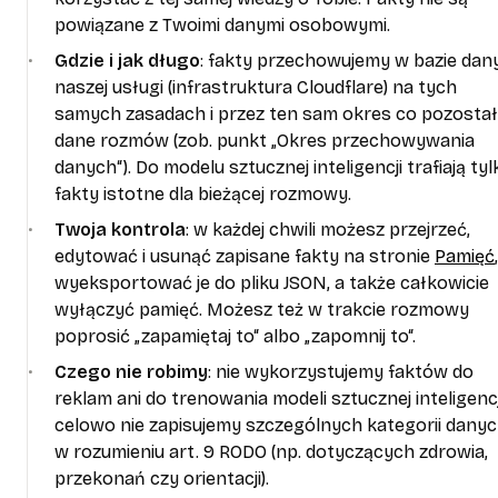
powiązane z Twoimi danymi osobowymi.
Gdzie i jak długo
: fakty przechowujemy w bazie dan
naszej usługi (infrastruktura Cloudflare) na tych
samych zasadach i przez ten sam okres co pozosta
dane rozmów (zob. punkt „Okres przechowywania
danych“). Do modelu sztucznej inteligencji trafiają tyl
fakty istotne dla bieżącej rozmowy.
Twoja kontrola
: w każdej chwili możesz przejrzeć,
edytować i usunąć zapisane fakty na stronie
Pamięć
,
wyeksportować je do pliku JSON, a także całkowicie
wyłączyć pamięć. Możesz też w trakcie rozmowy
poprosić „zapamiętaj to“ albo „zapomnij to“.
Czego nie robimy
: nie wykorzystujemy faktów do
reklam ani do trenowania modeli sztucznej inteligencji
celowo nie zapisujemy szczególnych kategorii dany
w rozumieniu art. 9 RODO (np. dotyczących zdrowia,
przekonań czy orientacji).