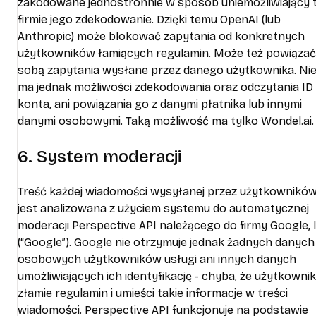
zakodowane jednostronnie w sposób uniemożliwiający t
firmie jego zdekodowanie. Dzięki temu OpenAI (lub
Anthropic) może blokować zapytania od konkretnych
użytkowników łamiących regulamin. Może też powiązać
sobą zapytania wysłane przez danego użytkownika. Ni
ma jednak możliwości zdekodowania oraz odczytania ID
konta, ani powiązania go z danymi płatnika lub innymi
danymi osobowymi. Taką możliwość ma tylko Wondel.ai.
6. System moderacji
Treść każdej wiadomości wysyłanej przez użytkownikó
jest analizowana z użyciem systemu do automatycznej
moderacji Perspective API należącego do firmy Google, I
(“Google”). Google nie otrzymuje jednak żadnych danych
osobowych użytkowników usługi ani innych danych
umożliwiających ich identyfikację - chyba, że użytkownik
złamie regulamin i umieści takie informacje w treści
wiadomości. Perspective API funkcjonuje na podstawie