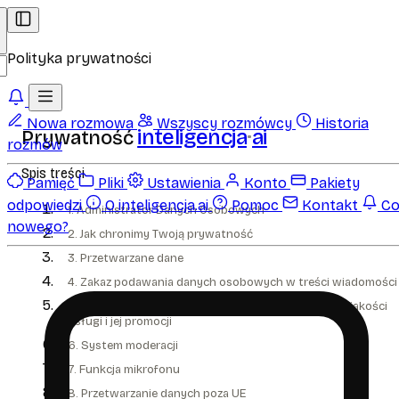
Polityka prywatności
Nowa rozmowa
Wszyscy rozmówcy
Historia
inteligencja
ai
Prywatność
rozmów
Spis treści
Pamięć
Pliki
Ustawienia
Konto
Pakiety
odpowiedzi
O inteligencja.ai
Pomoc
Kontakt
C
1. Administrator Danych Osobowych
nowego?
2. Jak chronimy Twoją prywatność
3. Przetwarzane dane
4. Zakaz podawania danych osobowych w treści wiadomości
5. Wykorzystanie wiadomości w celach poprawienia jakości
usługi i jej promocji
6. System moderacji
7. Funkcja mikrofonu
8. Przetwarzanie danych poza UE