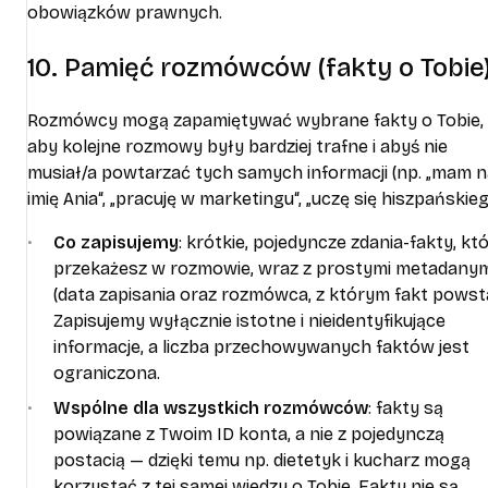
obowiązków prawnych.
10. Pamięć rozmówców (fakty o Tobie
Rozmówcy mogą zapamiętywać wybrane fakty o Tobie,
aby kolejne rozmowy były bardziej trafne i abyś nie
musiał/a powtarzać tych samych informacji (np. „mam 
imię Ania“, „pracuję w marketingu“, „uczę się hiszpańskieg
Co zapisujemy
: krótkie, pojedyncze zdania-fakty, kt
przekażesz w rozmowie, wraz z prostymi metadanym
(data zapisania oraz rozmówca, z którym fakt powsta
Zapisujemy wyłącznie istotne i nieidentyfikujące
informacje, a liczba przechowywanych faktów jest
ograniczona.
Wspólne dla wszystkich rozmówców
: fakty są
powiązane z Twoim ID konta, a nie z pojedynczą
postacią — dzięki temu np. dietetyk i kucharz mogą
korzystać z tej samej wiedzy o Tobie. Fakty nie są