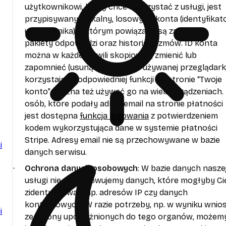
użytkownikowi, który chce skorzystać z usługi, jest
przypisywany unikalny, losowy ID konta (identyfikat
użytkownika), z którym powiązane są zakupione
pakiety odpowiedzi oraz historia rozmów. ID konta
można w każdej chwili skopiować, zmienić lub
zapomnieć (usunąć z aktualnie używanej przeglądarki
korzystając z odpowiedniej funkcji na stronie “Twoje
konto”. Można też używać go na wielu urządzeniach. 
osób, które podały adres email na stronie płatności
jest dostępna
funkcja logowania
z potwierdzeniem
kodem wykorzystująca dane w systemie płatności
Stripe. Adresy email nie są przechowywane w bazie
i
danych serwisu.
Ochrona danych osobowych
: W bazie danych nasze
usługi nie przechowujemy danych, które mogłyby Ci
zidentyfikować, np. adresów IP czy danych
kontaktowych. W razie potrzeby, np. w wyniku wnio
i
ze strony upoważnionych do tego organów, możem