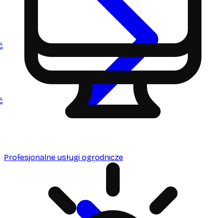
ć
ć
Profesjonalne usługi ogrodnicze