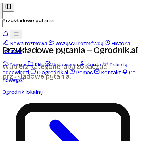
Przykładowe pytania
Nowa rozmowa
Wszyscy rozmówcy
Historia
Przykładowe pytania – Ogrodnik.ai
rozmów
Pamięć
Pliki
Ustawienia
Konto
Pakiety
Wybierz kategorię, aby zobaczyć
odpowiedzi
O ogrodnik.ai
Pomoc
Kontakt
Co
przykładowe pytania.
nowego?
Ogrodnik lokalny