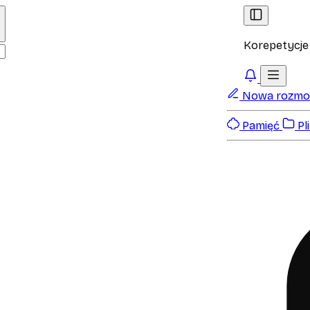
Korepetycje
Nowa rozm
Pamięć
Pli