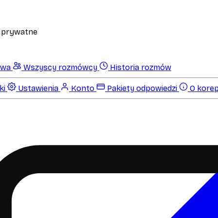
 prywatne
owa
Wszyscy rozmówcy
Historia rozmów
ki
Ustawienia
Konto
Pakiety odpowiedzi
O korep