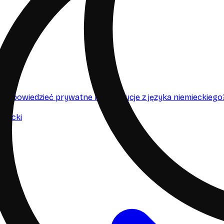
podpowiedzieć prywatne korepetycje z języka niemieckiego
miecki