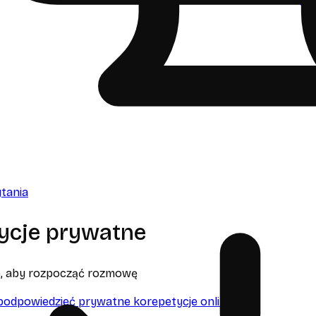
tania
ycje prywatne
ie, aby rozpocząć rozmowę
podpowiedzieć prywatne korepetycje online?