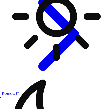
Pomoc IT
.