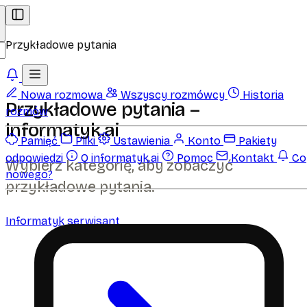
Przykładowe pytania
Nowa rozmowa
Wszyscy rozmówcy
Historia
Przykładowe pytania –
rozmów
Informatyk.ai
Pamięć
Pliki
Ustawienia
Konto
Pakiety
odpowiedzi
O informatyk.ai
Pomoc
Kontakt
Co
Wybierz kategorię, aby zobaczyć
nowego?
przykładowe pytania.
Informatyk serwisant