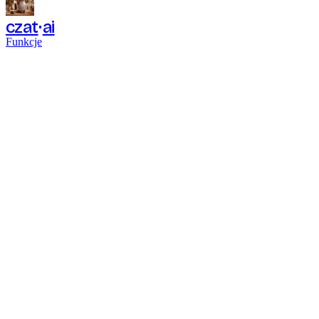
czat
ai
Funkcje