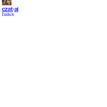
czat
ai
Funkcje