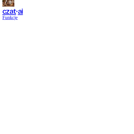
czat
ai
Funkcje