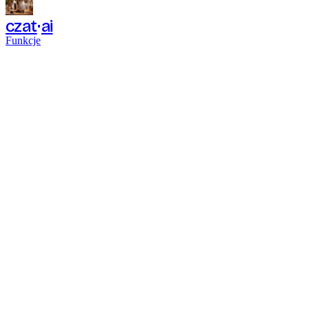
czat
ai
Funkcje