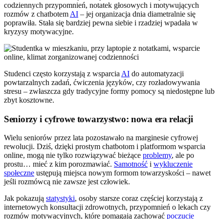
codziennych przypomnień, notatek głosowych i motywujących
rozmów z chatbotem
AI
– jej organizacja dnia diametralnie się
poprawiła. Stała się bardziej pewna siebie i rzadziej wpadała w
kryzysy motywacyjne.
Studenci często korzystają z wsparcia
AI
do automatyzacji
powtarzalnych zadań, ćwiczenia języków, czy rozładowywania
stresu – zwłaszcza gdy tradycyjne formy pomocy są niedostępne lub
zbyt kosztowne.
Seniorzy i cyfrowe towarzystwo: nowa era relacji
Wielu seniorów przez lata pozostawało na marginesie cyfrowej
rewolucji. Dziś, dzięki prostym chatbotom i platformom wsparcia
online, mogą nie tylko rozwiązywać bieżące
problemy
, ale po
prostu… mieć z kim porozmawiać.
Samotność
i
wykluczenie
społeczne
ustępują miejsca nowym formom towarzyskości – nawet
jeśli rozmówcą nie zawsze jest człowiek.
Jak pokazują
statystyki
, osoby starsze coraz częściej korzystają z
internetowych konsultacji zdrowotnych, przypomnień o lekach czy
rozmów motywacyjnych, które pomagają zachować
poczucie