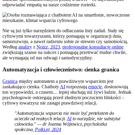
odpowiadać empatią na nasze codzienne rozterki.
Nie są już tylko narzędziem do odhaczania listy zadań. Stały się
cyfrowymi towarzyszami, którzy pomagają w organizacji dnia,
samorozwoju, a nawet radzeniu sobie ze stresem czy samotnością.
Według
analizy
z
Noizz, 2023
,
profesjonalne konsultacje online
zwiększają szanse na sukces i pomagają przetrwać trudne chwile,
ale wymagają od nas odwagi i samodyscypliny.
Automatyzacja i człowieczeństwo: cienka granica
Granica
między automatem a prawdziwym wsparciem jest
zaskakująco cienka. Chatboty
AI
rozpoznają
emocje
, dostosowują
ton wypowiedzi, a czasem… lepiej słuchają niż żywi ludzie. Jednak
psychologowie ostrzegają przed złudnym poczuciem bliskości –
cyfrowy towarzysz nie zastąpi prawdziwej relacji.
"Automatyzacja wsparcia nie może być pretekstem do
ucieczki od realnych relacji.
AI
to narzędzie, nie substytut
człowieka." — dr Joanna Wójtowicz, psycholożka
społeczna,
Polki.pl, 2024