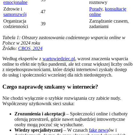
emocjonalne
rozmowy
Zdrowie i
Porady
,
konsultacje
47
samorozwój
online
Organizacja
Zarządzanie czasem,
39
codzienności
zadaniami
Tabela 1: Obszary zastosowania codziennego wsparcia online w
Polsce w 2024 roku
Źródło:
CBOS, 2024
Według ekspertów z
wartowiedziec.pl
, wzrost znaczenia wsparcia
online to efekt nie tylko pandemii, ale też coraz większej liczby osób
z niepełnosprawnościami, które dzięki internetowi zyskały dostęp
do usług i społeczności wcześniej dla nich niedostępnych.
Czego naprawdę szukamy w internecie?
Nie chodzi wyłącznie o szybkie rozwiązania czy zabicie nudy.
Współczesny użytkownik sieci szuka:
Zrozumienia i akceptacji
– Społeczności online i chatboty
oferują przestrzeń, gdzie nawet najbardziej introwertyczne
osoby mogą poczuć się wysłuchane.
Wiedzy specjalistycznej
– W czasach
fake news
ów i