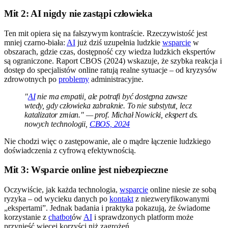
Mit 2: AI nigdy nie zastąpi człowieka
Ten mit opiera się na fałszywym kontraście. Rzeczywistość jest
mniej czarno-biała:
AI
już dziś uzupełnia ludzkie
wsparcie
w
obszarach, gdzie czas, dostępność czy wiedza ludzkich ekspertów
są ograniczone. Raport CBOS (2024) wskazuje, że szybka reakcja i
dostęp do specjalistów online ratują realne sytuacje – od kryzysów
zdrowotnych po
problemy
administracyjne.
"
AI
nie ma empatii, ale potrafi być dostępna zawsze
wtedy, gdy człowieka zabraknie. To nie substytut, lecz
katalizator zmian." — prof. Michał Nowicki, ekspert ds.
nowych technologii,
CBOS, 2024
Nie chodzi więc o zastępowanie, ale o mądre łączenie ludzkiego
doświadczenia z cyfrową efektywnością.
Mit 3: Wsparcie online jest niebezpieczne
Oczywiście, jak każda technologia,
wsparcie
online niesie ze sobą
ryzyka – od wycieku danych po
kontakt
z niezweryfikowanymi
„ekspertami”. Jednak badania i praktyka pokazują, że świadome
korzystanie z
chatbot
ów
AI
i sprawdzonych platform może
przynieść więcej korzyści niż zagrożeń.