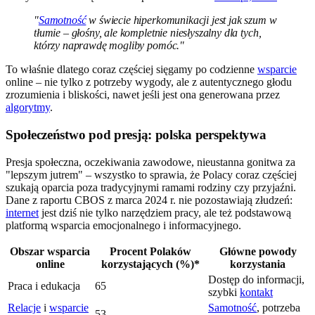
"
Samotność
w świecie hiperkomunikacji jest jak szum w
tłumie – głośny, ale kompletnie niesłyszalny dla tych,
którzy naprawdę mogliby pomóc."
To właśnie dlatego coraz częściej sięgamy po codzienne
wsparcie
online – nie tylko z potrzeby wygody, ale z autentycznego głodu
zrozumienia i bliskości, nawet jeśli jest ona generowana przez
algorytmy
.
Społeczeństwo pod presją: polska perspektywa
Presja społeczna, oczekiwania zawodowe, nieustanna gonitwa za
"lepszym jutrem" – wszystko to sprawia, że Polacy coraz częściej
szukają oparcia poza tradycyjnymi ramami rodziny czy przyjaźni.
Dane z raportu CBOS z marca 2024 r. nie pozostawiają złudzeń:
internet
jest dziś nie tylko narzędziem pracy, ale też podstawową
platformą wsparcia emocjonalnego i informacyjnego.
Obszar wsparcia
Procent Polaków
Główne powody
online
korzystających (%)*
korzystania
Dostęp do informacji,
Praca i edukacja
65
szybki
kontakt
Relacje
i
wsparcie
Samotność
, potrzeba
53