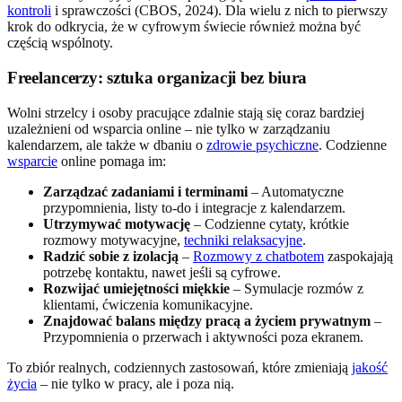
kontroli
i sprawczości (CBOS, 2024). Dla wielu z nich to pierwszy
krok do odkrycia, że w cyfrowym świecie również można być
częścią wspólnoty.
Freelancerzy: sztuka organizacji bez biura
Wolni strzelcy i osoby pracujące zdalnie stają się coraz bardziej
uzależnieni od wsparcia online – nie tylko w zarządzaniu
kalendarzem, ale także w dbaniu o
zdrowie psychiczne
. Codzienne
wsparcie
online pomaga im:
Zarządzać zadaniami i terminami
– Automatyczne
przypomnienia, listy to-do i integracje z kalendarzem.
Utrzymywać motywację
– Codzienne cytaty, krótkie
rozmowy motywacyjne,
techniki relaksacyjne
.
Radzić sobie z izolacją
–
Rozmowy z chatbotem
zaspokajają
potrzebę kontaktu, nawet jeśli są cyfrowe.
Rozwijać umiejętności miękkie
– Symulacje rozmów z
klientami, ćwiczenia komunikacyjne.
Znajdować balans między pracą a życiem prywatnym
–
Przypomnienia o przerwach i aktywności poza ekranem.
To zbiór realnych, codziennych zastosowań, które zmieniają
jakość
życia
– nie tylko w pracy, ale i poza nią.