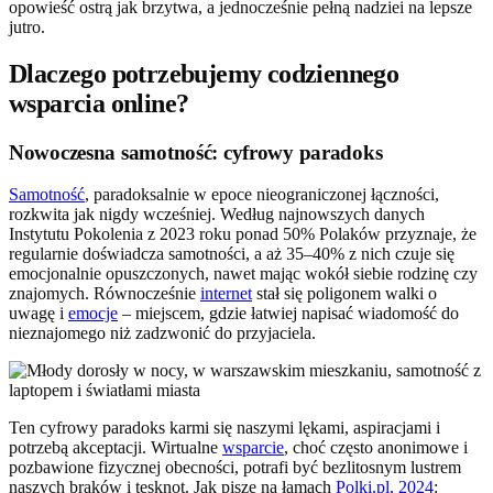
opowieść ostrą jak brzytwa, a jednocześnie pełną nadziei na lepsze
jutro.
Dlaczego potrzebujemy codziennego
wsparcia online?
Nowoczesna samotność: cyfrowy paradoks
Samotność
, paradoksalnie w epoce nieograniczonej łączności,
rozkwita jak nigdy wcześniej. Według najnowszych danych
Instytutu Pokolenia z 2023 roku ponad 50% Polaków przyznaje, że
regularnie doświadcza samotności, a aż 35–40% z nich czuje się
emocjonalnie opuszczonych, nawet mając wokół siebie rodzinę czy
znajomych. Równocześnie
internet
stał się poligonem walki o
uwagę i
emocje
– miejscem, gdzie łatwiej napisać wiadomość do
nieznajomego niż zadzwonić do przyjaciela.
Ten cyfrowy paradoks karmi się naszymi lękami, aspiracjami i
potrzebą akceptacji. Wirtualne
wsparcie
, choć często anonimowe i
pozbawione fizycznej obecności, potrafi być bezlitosnym lustrem
naszych braków i tęsknot. Jak pisze na łamach
Polki.pl, 2024
: