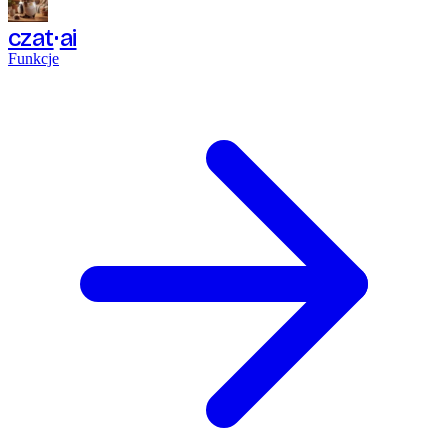
czat
ai
Funkcje