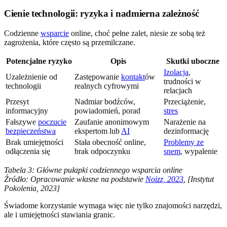
Cienie technologii: ryzyka i nadmierna zależność
Codzienne
wsparcie
online, choć pełne zalet, niesie ze sobą też
zagrożenia, które często są przemilczane.
Potencjalne ryzyko
Opis
Skutki uboczne
Izolacja
,
Uzależnienie od
Zastępowanie
kontakt
ów
trudności w
technologii
realnych cyfrowymi
relacjach
Przesyt
Nadmiar bodźców,
Przeciążenie,
informacyjny
powiadomień, porad
stres
Fałszywe
poczucie
Zaufanie anonimowym
Narażenie na
bezpieczeństwa
ekspertom lub
AI
dezinformację
Brak umiejętności
Stała obecność online,
Problemy ze
odłączenia się
brak odpoczynku
snem
, wypalenie
Tabela 3: Główne pułapki codziennego wsparcia online
Źródło: Opracowanie własne na podstawie
Noizz, 2023
, [Instytut
Pokolenia, 2023]
Świadome korzystanie wymaga więc nie tylko znajomości narzędzi,
ale i umiejętności stawiania granic.