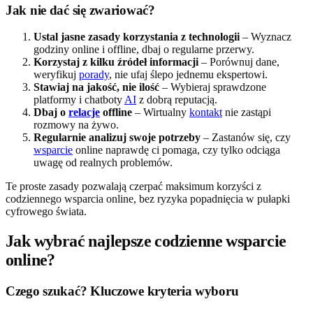
Jak nie dać się zwariować?
Ustal jasne zasady korzystania z technologii
– Wyznacz
godziny online i offline, dbaj o regularne przerwy.
Korzystaj z kilku źródeł informacji
– Porównuj dane,
weryfikuj
porady
, nie ufaj ślepo jednemu ekspertowi.
Stawiaj na jakość, nie ilość
– Wybieraj sprawdzone
platformy i chatboty
AI
z dobrą reputacją.
Dbaj o
relacje
offline
– Wirtualny
kontakt
nie zastąpi
rozmowy na żywo.
Regularnie analizuj swoje potrzeby
– Zastanów się, czy
wsparcie
online naprawdę ci pomaga, czy tylko odciąga
uwagę od realnych problemów.
Te proste zasady pozwalają czerpać maksimum korzyści z
codziennego wsparcia online, bez ryzyka popadnięcia w pułapki
cyfrowego świata.
Jak wybrać najlepsze codzienne wsparcie
online?
Czego szukać? Kluczowe kryteria wyboru