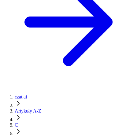
czat.ai
Artykuły A-Z
C