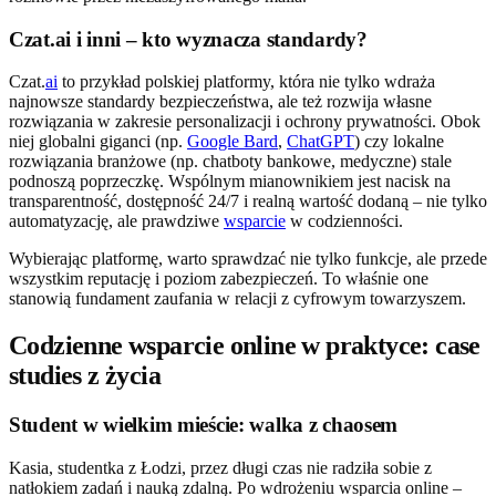
Czat.ai i inni – kto wyznacza standardy?
Czat.
ai
to przykład polskiej platformy, która nie tylko wdraża
najnowsze standardy bezpieczeństwa, ale też rozwija własne
rozwiązania w zakresie personalizacji i ochrony prywatności. Obok
niej globalni giganci (np.
Google Bard
,
ChatGPT
) czy lokalne
rozwiązania branżowe (np. chatboty bankowe, medyczne) stale
podnoszą poprzeczkę. Wspólnym mianownikiem jest nacisk na
transparentność, dostępność 24/7 i realną wartość dodaną – nie tylko
automatyzację, ale prawdziwe
wsparcie
w codzienności.
Wybierając platformę, warto sprawdzać nie tylko funkcje, ale przede
wszystkim reputację i poziom zabezpieczeń. To właśnie one
stanowią fundament zaufania w relacji z cyfrowym towarzyszem.
Codzienne wsparcie online w praktyce: case
studies z życia
Student w wielkim mieście: walka z chaosem
Kasia, studentka z Łodzi, przez długi czas nie radziła sobie z
natłokiem zadań i nauką zdalną. Po wdrożeniu wsparcia online –