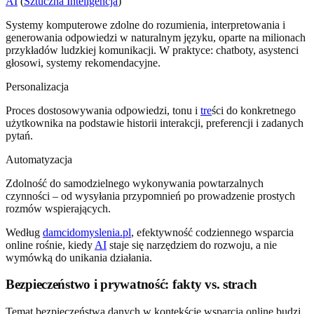
AI
(
Sztuczna Inteligencja
)
Systemy komputerowe zdolne do rozumienia, interpretowania i
generowania odpowiedzi w naturalnym języku, oparte na milionach
przykładów ludzkiej komunikacji. W praktyce: chatboty, asystenci
głosowi, systemy rekomendacyjne.
Personalizacja
Proces dostosowywania odpowiedzi, tonu i
tre
ści do konkretnego
użytkownika na podstawie historii interakcji, preferencji i zadanych
pytań.
Automatyzacja
Zdolność do samodzielnego wykonywania powtarzalnych
czynności – od wysyłania przypomnień po prowadzenie prostych
rozmów wspierających.
Według
damcidomyslenia.pl
, efektywność codziennego wsparcia
online rośnie, kiedy
AI
staje się narzędziem do rozwoju, a nie
wymówką do unikania działania.
Bezpieczeństwo i prywatność: fakty vs. strach
Temat bezpieczeństwa danych w kontekście wsparcia online budzi