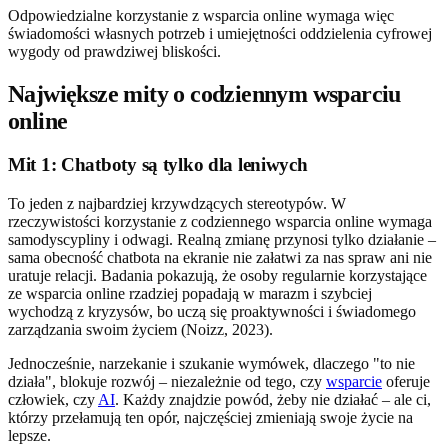
Odpowiedzialne korzystanie z wsparcia online wymaga więc
świadomości własnych potrzeb i umiejętności oddzielenia cyfrowej
wygody od prawdziwej bliskości.
Największe mity o codziennym wsparciu
online
Mit 1: Chatboty są tylko dla leniwych
To jeden z najbardziej krzywdzących stereotypów. W
rzeczywistości korzystanie z codziennego wsparcia online wymaga
samodyscypliny i odwagi. Realną zmianę przynosi tylko działanie –
sama obecność chatbota na ekranie nie załatwi za nas spraw ani nie
uratuje relacji. Badania pokazują, że osoby regularnie korzystające
ze wsparcia online rzadziej popadają w marazm i szybciej
wychodzą z kryzysów, bo uczą się proaktywności i świadomego
zarządzania swoim życiem (Noizz, 2023).
Jednocześnie, narzekanie i szukanie wymówek, dlaczego "to nie
działa", blokuje rozwój – niezależnie od tego, czy
wsparcie
oferuje
człowiek, czy
AI
. Każdy znajdzie powód, żeby nie działać – ale ci,
którzy przełamują ten opór, najczęściej zmieniają swoje życie na
lepsze.