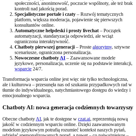
społeczności, anonimowość, poczucie wspólnoty, ale też brak
kontroli nad jakością porad.
Specjalistyczne portale i czaty
– Rozwój tematycznych
platform, większa moderacja, pojawienie się pierwszych
konsultantów online.
Automatyczne helpdeski i prosty livechat
– Początek
automatyzacji, standaryzacja odpowiedzi, ale wciąż
ograniczona interaktywność.
Chatboty pierwszej generacji
– Proste
algorytmy
, sztywne
scenariusze, ograniczona personalizacja.
Nowoczesne chatboty
AI
– Zaawansowane modele
językowe, personalizacja, uczenie się na podstawie interakcji,
wsparcie
24/7.
Transformacja wsparcia online jest więc nie tylko technologiczna,
ale i kulturowa – przesunęła nas od szukania przypadkowych rad w
tłumie do indywidualnego, natychmiastowego dostępu do wiedzy i
emocjonalnego wsparcia.
Chatboty AI: nowa generacja codziennych towarzyszy
Obecne chatboty
AI
, jak te dostępne w
czat.ai
, reprezentują nową
jakość w codziennym wsparciu online. Dzięki zaawansowanym
modelom językowym potrafią rozumieć kontekst naszych pytań,
udzielać spersonalizowanych porad, a nawet – co najważniejsze –