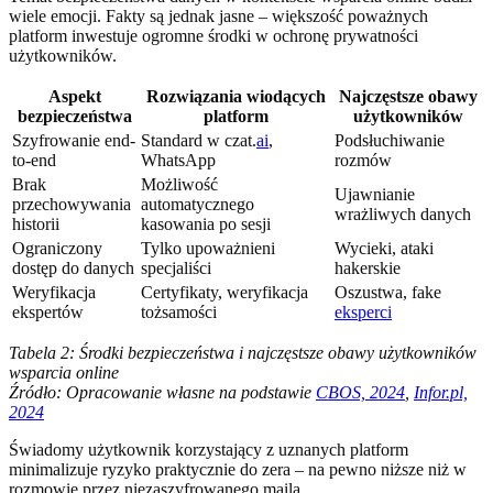
wiele emocji. Fakty są jednak jasne – większość poważnych
platform inwestuje ogromne środki w ochronę prywatności
użytkowników.
Aspekt
Rozwiązania wiodących
Najczęstsze obawy
bezpieczeństwa
platform
użytkowników
Szyfrowanie end-
Standard w czat.
ai
,
Podsłuchiwanie
to-end
WhatsApp
rozmów
Brak
Możliwość
Ujawnianie
przechowywania
automatycznego
wrażliwych danych
historii
kasowania po sesji
Ograniczony
Tylko upoważnieni
Wycieki, ataki
dostęp do danych
specjaliści
hakerskie
Weryfikacja
Certyfikaty, weryfikacja
Oszustwa, fake
ekspertów
tożsamości
eksperci
Tabela 2: Środki bezpieczeństwa i najczęstsze obawy użytkowników
wsparcia online
Źródło: Opracowanie własne na podstawie
CBOS, 2024
,
Infor.pl,
2024
Świadomy użytkownik korzystający z uznanych platform
minimalizuje ryzyko praktycznie do zera – na pewno niższe niż w
rozmowie przez niezaszyfrowanego maila.