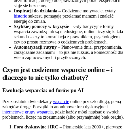
dezinformacji, dostęp do sprawdzonych porad eksperckich
staje się bezcenny.
Inspiracji do działania
– Codzienne motywacje, cytaty,
historie
sukcesu pomagają przełamać marazm i znaleźć
energię do zmian.
Szybkiej pomocy w kryzysie
– Gdy tradycyjne formy
wsparcia zawodzą lub są niedostępne, online liczy się każda
sekunda – czy to konsultacja z prawnikiem, psychologiem,
czy po prostu rozmowa o codziennych problemach.
Automatyzacji rutyny
– Planowanie dnia, przypomnienia,
zarządzanie zadaniami – to już nie luksus, a konieczność dla
wielu zapracowanych i przytłoczonych.
Czym jest codzienne wsparcie online – i
dlaczego to nie tylko chatboty?
Ewolucja wsparcia: od forów po AI
Przez ostatnie dwie dekady
wsparcie
online przeszło długą, pełną
zakrętów drogę. Początki to anonimowe fora dyskusyjne i
internetowe grupy wsparcia
, gdzie każdy mógł napisać o swoich
problemach, licząc na zrozumienie (albo przynajmniej brak osądu).
Fora dyskusyjne i IRC
– Pionierskie lata 2000+, pierwsze