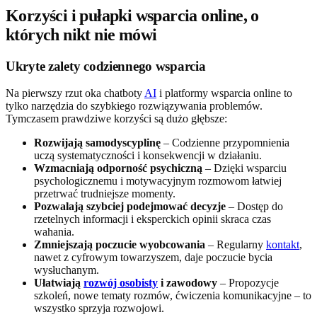
Korzyści i pułapki wsparcia online, o
których nikt nie mówi
Ukryte zalety codziennego wsparcia
Na pierwszy rzut oka chatboty
AI
i platformy wsparcia online to
tylko narzędzia do szybkiego rozwiązywania problemów.
Tymczasem prawdziwe korzyści są dużo głębsze:
Rozwijają samodyscyplinę
– Codzienne przypomnienia
uczą systematyczności i konsekwencji w działaniu.
Wzmacniają odporność psychiczną
– Dzięki wsparciu
psychologicznemu i motywacyjnym rozmowom łatwiej
przetrwać trudniejsze momenty.
Pozwalają szybciej podejmować decyzje
– Dostęp do
rzetelnych informacji i eksperckich opinii skraca czas
wahania.
Zmniejszają poczucie wyobcowania
– Regularny
kontakt
,
nawet z cyfrowym towarzyszem, daje poczucie bycia
wysłuchanym.
Ułatwiają
rozwój osobisty
i zawodowy
– Propozycje
szkoleń, nowe tematy rozmów, ćwiczenia komunikacyjne – to
wszystko sprzyja rozwojowi.