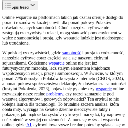
Spis treści
Online wsparcie na platformach takich jak czat.ai oferuje dostęp do
porad i rozmów w każdej chwili dla ponad połowy Polaków
doświadczających samotności. Choć narzędzia cyfrowe nie
zastępują rzeczywistych relacji, mogą stanowić pomocnylement w
walce z samotnością i presją, gdy wsparcie ludzkie jest niedostępne
lub utrudnione.
W polskiej rzeczywistości, gdzie
samotność
i presja to codzienność,
narzędzia cyfrowe coraz częściej stają się naszymi cichymi
sojusznikami. Codzienne
wsparcie
online nie jest już
futurystycznym mrzonką, lecz stałym elementem krajobrazu
współczesnych relacji, pracy i samorozwoju. W świecie, w którym
ponad 77% dorosłych Polaków korzysta z internetu (CBOS, 2024),
a ponad połowa społeczeństwa deklaruje, że doświadcza samotności
(Instytut Pokolenia, 2023), pojawia się pytanie: czy
wsparcie
online
rozwiązuje nasze realne
problemy
, czy raczej zamazuje je pod
warstwą algorytmów i gotowych odpowiedzi? Ten artykuł to nie
kolejna laurka dla technologii. To brutalnie szczera analiza, która
obala mity, wyciąga na światło dzienne nieoczywiste fakty i
pokazuje, jak mądrze korzystać z cyfrowych narzędzi, by naprawdę
coś zmienić w swojej codzienności. Zanurz się w świat wsparcia
online, gdzie
AI
, cyfrowi towarzysze i realne potrzeby splatają się w