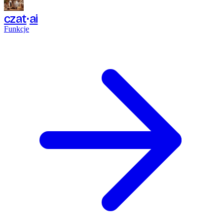
czat
ai
Funkcje