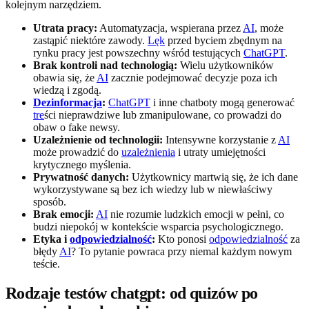
kolejnym narzędziem.
Utrata pracy:
Automatyzacja, wspierana przez
AI
, może
zastąpić niektóre zawody.
Lęk
przed byciem zbędnym na
rynku pracy jest powszechny wśród testujących
ChatGPT
.
Brak kontroli nad technologią:
Wielu użytkowników
obawia się, że
AI
zacznie podejmować decyzje poza ich
wiedzą i zgodą.
Dezinformacja
:
ChatGPT
i inne chatboty mogą generować
tre
ści nieprawdziwe lub zmanipulowane, co prowadzi do
obaw o fake newsy.
Uzależnienie od technologii:
Intensywne korzystanie z
AI
może prowadzić do
uzależnienia
i utraty umiejętności
krytycznego myślenia.
Prywatność danych:
Użytkownicy martwią się, że ich dane
wykorzystywane są bez ich wiedzy lub w niewłaściwy
sposób.
Brak emocji:
AI
nie rozumie ludzkich emocji w pełni, co
budzi niepokój w kontekście wsparcia psychologicznego.
Etyka i
odpowiedzialność
:
Kto ponosi
odpowiedzialność
za
błędy
AI
? To pytanie powraca przy niemal każdym nowym
teście.
Rodzaje testów chatgpt: od quizów po