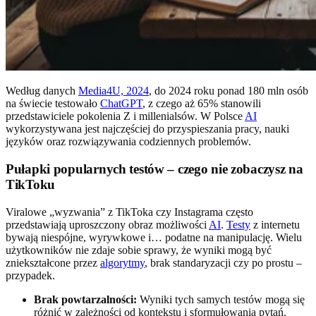
Według danych
Media4U, 2024
, do 2024 roku ponad 180 mln osób
na świecie testowało
ChatGPT
, z czego aż 65% stanowili
przedstawiciele pokolenia Z i millenialsów. W Polsce
AI
wykorzystywana jest najczęściej do przyspieszania pracy, nauki
języków oraz rozwiązywania codziennych problemów.
Pułapki popularnych testów – czego nie zobaczysz na
TikToku
Viralowe „wyzwania” z TikToka czy Instagrama często
przedstawiają uproszczony obraz możliwości
AI
.
Testy
z internetu
bywają niespójne, wyrywkowe i… podatne na manipulację. Wielu
użytkowników nie zdaje sobie sprawy, że wyniki mogą być
zniekształcone przez
algorytmy
, brak standaryzacji czy po prostu –
przypadek.
Brak powtarzalności:
Wyniki tych samych testów mogą się
różnić w zależności od kontekstu i sformułowania pytań.