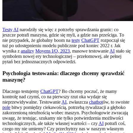
Testy
AI
narodziły się więc z potrzeby sprawdzania granic: co
jeszcze potrafi maszyna, gdzie się myli, a gdzie nas prześciga. To
nie przypadek, że globalny boom na
testy
ChatGPT
rozpoczął się
tuż po udostępnieniu modelu publicznie pod koniec 2022 r. Jak
wynika z
analizy
Moyens I/O, 2023
, masowe testowanie
AI
stało się
symbolem nowej ery technologicznej – przełomowej, ale pełnej
pytań bez jednoznacznych odpowiedzi.
Psychologia testowania: dlaczego chcemy sprawdzić
maszynę?
Dlaczego testujemy
ChatGPT
? Bo chcemy poczuć, że mamy
kontrolę nad czymś, co na pierwszy rzut oka wydaje się
nieprzewidywalne. Testowanie
AI
, zwłaszcza
chatbot
ów, to swoiste
pole
bitwy pomiędzy ciekawością, potrzebą rywalizacji a głęboko
zakorzenioną nieufnością wobec maszyn. Psychologowie zwracają
uwagę, że testując, szukamy nie tylko potwierdzenia możliwości
technologicznych, ale także własnej wartości – czy
AI
potrafi coś,
czego my nie umiemy? Czy przechytrzy nas w naszym własnym