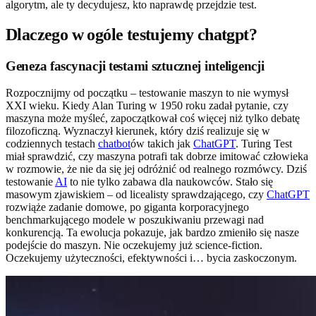
algorytm, ale ty decydujesz, kto naprawdę przejdzie test.
Dlaczego w ogóle testujemy chatgpt?
Geneza fascynacji testami sztucznej inteligencji
Rozpocznijmy od początku – testowanie maszyn to nie wymysł
XXI wieku. Kiedy Alan Turing w 1950 roku zadał pytanie, czy
maszyna może myśleć, zapoczątkował coś więcej niż tylko debatę
filozoficzną. Wyznaczył kierunek, który dziś realizuje się w
codziennych testach
chatbot
ów takich jak
ChatGPT
. Turing Test
miał sprawdzić, czy maszyna potrafi tak dobrze imitować człowieka
w rozmowie, że nie da się jej odróżnić od realnego rozmówcy. Dziś
testowanie
AI
to nie tylko zabawa dla naukowców. Stało się
masowym zjawiskiem – od licealisty sprawdzającego, czy
ChatGPT
rozwiąże zadanie domowe, po giganta korporacyjnego
benchmarkującego modele w poszukiwaniu przewagi nad
konkurencją. Ta ewolucja pokazuje, jak bardzo zmieniło się nasze
podejście do maszyn. Nie oczekujemy już science-fiction.
Oczekujemy użyteczności, efektywności i… bycia zaskoczonym.