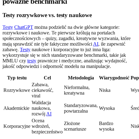
poważne benchmarki
Testy rozrywkowe vs. testy naukowe
Testy
ChatGPT
można podzielić na dwie główne kategorie:
rozrywkowe i naukowe. Te pierwsze królują na portalach
społecznościowych – quizy, zagadki, kreatywne wyzwania, które
mają sprawdzić nie tyle faktyczne możliwości
AI
, ile zapewnić
zabawę.
Testy
naukowe i korporacyjne to już inna liga:
wykorzystuje się w nich standaryzowane benchmarki, takie jak
MMLU czy
testy
prawnicze i medyczne, analizując wydajność,
jakość odpowiedzi i odporność modelu na manipulacje.
Typ testu
Cel
Metodologia
Wiarygodność
Pop
Zabawa,
Nieformalna,
Rozrywkowe
ciekawość,
Niska
Wys
kreatywna
viral
Walidacja
Standaryzowana,
Akademickie
naukowa,
Wysoka
Śre
powtarzalna
rozwój
AI
Ocena
Złożone
Bardzo
Korporacyjne
wdrożeń,
Nis
scenariusze
wysoka
bezpieczeństwo