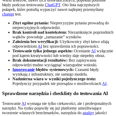
Wielu testerów, nawet tych doświadczonych, popełnia podobne
błędy podczas testowania
ChatGPT
. Oto lista najczęstszych
pułapek, które potrafią wypaczyć nawet najlepiej przemyślany
chatgpt
test.
Zbyt ogólne pytania:
Nieprecyzyjne pytania prowadzą do
nieprecyzyjnych odpowiedzi.
Brak kontroli nad kontekstem:
Niezamknięcie poprzednich
wątków powoduje „zamazanie” wyników.
Założenia bez weryfikacji:
Użytkownicy zbyt łatwo ufają
odpowiedziom
AI
bez sprawdzenia ich poprawności.
Testowanie tylko jednego aspektu:
Ocenianie
AI
wyłącznie
pod kątem kreatywności lub wiedzy daje niepełny obraz.
Brak dokumentacji rezultatów:
Bez zapisywania
odpowiedzi trudno wyciągnąć wiarygodne wnioski.
Ignorowanie
błędów systemowych:
Czasami błędy
wynikają z infrastruktury, nie samego modelu.
Nadmierna wiara w wyniki pojedynczego testu:
Pojedynczy przypadek nie przesądza o możliwościach
AI
.
Sprawdzone narzędzia i checklisty do testowania AI
Testowanie
AI
wymaga nie tylko ciekawości, ale i profesjonalnych
narzędzi. Na rynku pojawiły się już platformy umożliwiające
tworzenie własnych benchmarków, narzędzia do
analizy
jakości