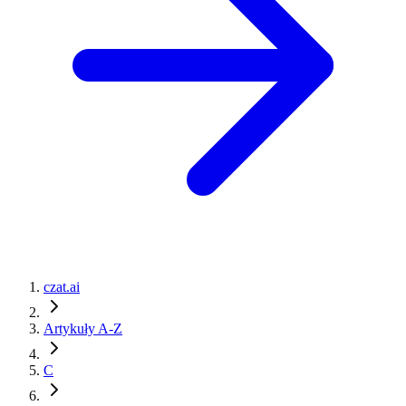
czat.ai
Artykuły A-Z
C