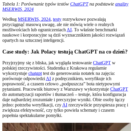
Tabela 1: Porównanie typów testów
ChatGPT
na podstawie
analizy
MSERWIS, 2024
Według
MSERWIS, 2024
,
testy
rozrywkowe pozwalają
przyciągnąć masową uwagę, ale nie mówią wiele o realnych
możliwościach lub ograniczeniach
AI
. To właśnie benchmarki
naukowe i korporacyjne są dziś wyznacznikiem jakości rozwiązań
opartych na sztucznej inteligencji.
Case study: Jak Polacy testują ChatGPT na co dzień?
Przyjrzyjmy się z bliska, jak wygląda testowanie
ChatGPT
w
polskiej rzeczywistości. Studentka z Krakowa regularnie
wykorzystuje
chatgpt
test do generowania notatek na zajęcia:
porównuje odpowiedzi
AI
z podręcznikiem, weryfikuje ich
poprawność, a czasem celowo „podpuszcza” bota nietypowymi
pytaniami. Pracownik biurowy z Warszawy wykorzystuje
ChatGPT
do automatyzacji raportów i tłumaczeń – testuje, która konfiguracja
daje najbardziej zrozumiałe i precyzyjne wyniki. Obie osoby łączy
jedno: potrzeba weryfikacji, czy
AI
rzeczywiście przyspiesza pracę i
zwiększa efektywność, czy tylko powiela schematy i czasem
popełnia spektakularne pomyłki.