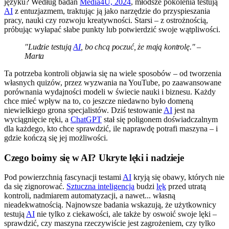
języku? Według badań
Media4U, 2024
, młodsze pokolenia testują
AI
z entuzjazmem, traktując ją jako narzędzie do przyspieszania
pracy, nauki czy rozwoju kreatywności. Starsi – z ostrożnością,
próbując wyłapać słabe punkty lub potwierdzić swoje wątpliwości.
"Ludzie testują
AI
, bo chcą poczuć, że mają kontrolę." –
Marta
Ta potrzeba kontroli objawia się na wiele sposobów – od tworzenia
własnych quizów, przez wyzwania na YouTube, po zaawansowane
porównania wydajności modeli w świecie nauki i biznesu. Każdy
chce mieć wpływ na to, co jeszcze niedawno było domeną
niewielkiego grona specjalistów. Dziś testowanie
AI
jest na
wyciągnięcie ręki, a
ChatGPT
stał się poligonem doświadczalnym
dla każdego, kto chce sprawdzić, ile naprawdę potrafi maszyna – i
gdzie kończą się jej możliwości.
Czego boimy się w AI? Ukryte lęki i nadzieje
Pod powierzchnią fascynacji testami
AI
kryją się obawy, których nie
da się zignorować.
Sztuczna inteligencja
budzi
lęk
przed utratą
kontroli, nadmiarem automatyzacji, a nawet... własną
nieadekwatnością. Najnowsze badania wskazują, że użytkownicy
testują
AI
nie tylko z ciekawości, ale także by oswoić swoje lęki –
sprawdzić, czy maszyna rzeczywiście jest zagrożeniem, czy tylko