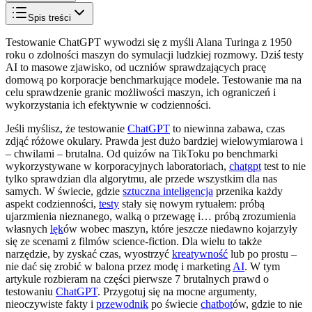
Spis treści
Testowanie ChatGPT wywodzi się z myśli Alana Turinga z 1950
roku o zdolności maszyn do symulacji ludzkiej rozmowy. Dziś testy
AI to masowe zjawisko, od uczniów sprawdzających pracę
domową po korporacje benchmarkujące modele. Testowanie ma na
celu sprawdzenie granic możliwości maszyn, ich ograniczeń i
wykorzystania ich efektywnie w codzienności.
Jeśli myślisz, że testowanie
ChatGPT
to niewinna zabawa, czas
zdjąć różowe okulary. Prawda jest dużo bardziej wielowymiarowa i
– chwilami – brutalna. Od quizów na TikToku po benchmarki
wykorzystywane w korporacyjnych laboratoriach,
chatgpt
test to nie
tylko sprawdzian dla algorytmu, ale przede wszystkim dla nas
samych. W świecie, gdzie
sztuczna inteligencja
przenika każdy
aspekt codzienności,
testy
stały się nowym rytuałem: próbą
ujarzmienia nieznanego, walką o przewagę i… próbą zrozumienia
własnych
lęk
ów wobec maszyn, które jeszcze niedawno kojarzyły
się ze scenami z filmów science-fiction. Dla wielu to także
narzędzie, by zyskać czas, wyostrzyć
kreatywność
lub po prostu –
nie dać się zrobić w balona przez modę i marketing
AI
. W tym
artykule rozbieram na części pierwsze 7 brutalnych prawd o
testowaniu
ChatGPT
. Przygotuj się na mocne argumenty,
nieoczywiste fakty i
przewodnik
po świecie
chatbot
ów, gdzie to nie