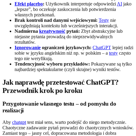
Efekt placebo
:
Użytkownik interpretuje odpowiedzi
AI
jako
„lepsze”, bo oczekuje zaskoczenia lub potwierdzenia
własnych przekonań.
Brak kontroli nad danymi wejściowymi:
Testy
nie
uwzględniają kontekstu lub wcześniejszych interakcji.
Nadmierna
kreatywność
pytań:
Zbyt abstrakcyjne lub
niejasne pytania prowadzą do nieprzewidywalnych
rezultatów.
Ignorowanie
ograniczeń językowych:
ChatGPT
lepiej radzi
sobie w języku angielskim niż np. w polskim – a
testy
często
tego nie weryfikują.
Tendencyjność wyboru przykładów:
Pokazywane są tylko
najbardziej spektakularne (czyli skrajne) wyniki testów.
Jak naprawdę przetestować ChatGPT?
Przewodnik krok po kroku
Przygotowanie własnego testu – od pomysłu do
realizacji
Aby
chatgpt
test miał sens, warto podejść do niego metodycznie.
Chaotyczne zadawanie pytań prowadzi do chaotycznych wniosków.
Zamiast tego – jasny cel, dopracowana metodologia i dobra