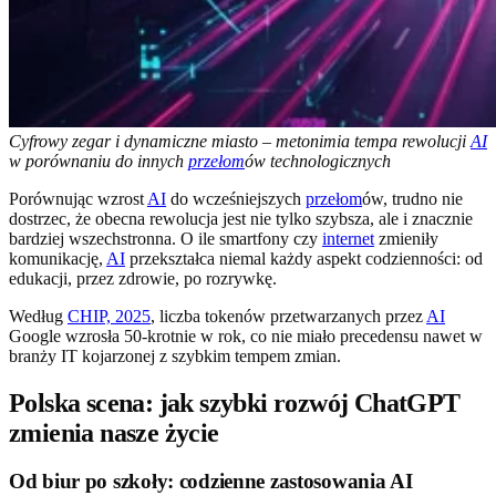
Cyfrowy zegar i dynamiczne miasto – metonimia tempa rewolucji
AI
w porównaniu do innych
przełom
ów technologicznych
Porównując wzrost
AI
do wcześniejszych
przełom
ów, trudno nie
dostrzec, że obecna rewolucja jest nie tylko szybsza, ale i znacznie
bardziej wszechstronna. O ile smartfony czy
internet
zmieniły
komunikację,
AI
przekształca niemal każdy aspekt codzienności: od
edukacji, przez zdrowie, po rozrywkę.
Według
CHIP, 2025
, liczba tokenów przetwarzanych przez
AI
Google wzrosła 50-krotnie w rok, co nie miało precedensu nawet w
branży IT kojarzonej z szybkim tempem zmian.
Polska scena: jak szybki rozwój ChatGPT
zmienia nasze życie
Od biur po szkoły: codzienne zastosowania AI