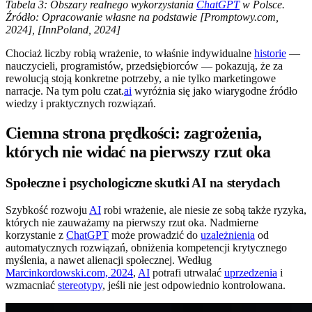
Tabela 3: Obszary realnego wykorzystania
ChatGPT
w Polsce.
Źródło: Opracowanie własne na podstawie [Promptowy.com,
2024], [InnPoland, 2024]
Chociaż liczby robią wrażenie, to właśnie indywidualne
historie
—
nauczycieli, programistów, przedsiębiorców — pokazują, że za
rewolucją stoją konkretne potrzeby, a nie tylko marketingowe
narracje. Na tym polu czat.
ai
wyróżnia się jako wiarygodne źródło
wiedzy i praktycznych rozwiązań.
Ciemna strona prędkości: zagrożenia,
których nie widać na pierwszy rzut oka
Społeczne i psychologiczne skutki AI na sterydach
Szybkość rozwoju
AI
robi wrażenie, ale niesie ze sobą także ryzyka,
których nie zauważamy na pierwszy rzut oka. Nadmierne
korzystanie z
ChatGPT
może prowadzić do
uzależnienia
od
automatycznych rozwiązań, obniżenia kompetencji krytycznego
myślenia, a nawet alienacji społecznej. Według
Marcinkordowski.com, 2024
,
AI
potrafi utrwalać
uprzedzenia
i
wzmacniać
stereotypy
, jeśli nie jest odpowiednio kontrolowana.