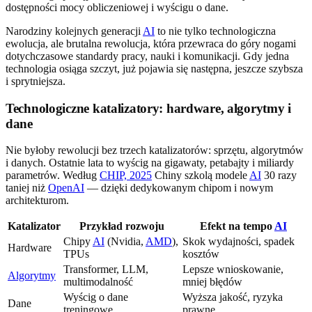
dostępności mocy obliczeniowej i wyścigu o dane.
Narodziny kolejnych generacji
AI
to nie tylko technologiczna
ewolucja, ale brutalna rewolucja, która przewraca do góry nogami
dotychczasowe standardy pracy, nauki i komunikacji. Gdy jedna
technologia osiąga szczyt, już pojawia się następna, jeszcze szybsza
i sprytniejsza.
Technologiczne katalizatory: hardware, algorytmy i
dane
Nie byłoby rewolucji bez trzech katalizatorów: sprzętu, algorytmów
i danych. Ostatnie lata to wyścig na gigawaty, petabajty i miliardy
parametrów. Według
CHIP, 2025
Chiny szkolą modele
AI
30 razy
taniej niż
OpenAI
— dzięki dedykowanym chipom i nowym
architekturom.
Katalizator
Przykład rozwoju
Efekt na tempo
AI
Chipy
AI
(Nvidia,
AMD
),
Skok wydajności, spadek
Hardware
TPUs
kosztów
Transformer, LLM,
Lepsze wnioskowanie,
Algorytmy
multimodalność
mniej błędów
Wyścig o dane
Wyższa jakość, ryzyka
Dane
treningowe
prawne