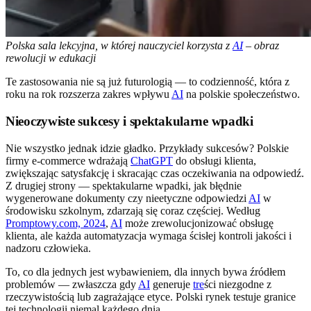
Polska sala lekcyjna, w której nauczyciel korzysta z
AI
– obraz
rewolucji w edukacji
Te zastosowania nie są już futurologią — to codzienność, która z
roku na rok rozszerza zakres wpływu
AI
na polskie społeczeństwo.
Nieoczywiste sukcesy i spektakularne wpadki
Nie wszystko jednak idzie gładko. Przykłady sukcesów? Polskie
firmy e-commerce wdrażają
ChatGPT
do obsługi klienta,
zwiększając satysfakcję i skracając czas oczekiwania na odpowiedź.
Z drugiej strony — spektakularne wpadki, jak błędnie
wygenerowane dokumenty czy nieetyczne odpowiedzi
AI
w
środowisku szkolnym, zdarzają się coraz częściej. Według
Promptowy.com, 2024
,
AI
może zrewolucjonizować obsługę
klienta, ale każda automatyzacja wymaga ścisłej kontroli jakości i
nadzoru człowieka.
To, co dla jednych jest wybawieniem, dla innych bywa źródłem
problemów — zwłaszcza gdy
AI
generuje
tre
ści niezgodne z
rzeczywistością lub zagrażające etyce. Polski rynek testuje granice
tej technologii niemal każdego dnia.