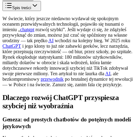
Spis treści
W świecie, który jeszcze niedawno wydawał się spokojnym
oceanem przewidywalnych technologii, pojawiło się tsunami o
imieniu „
chatgpt
rozwój szybki”. Jeśli wydaje ci się, że zdążyłeś
przywyknąć do zmian, możesz już czuć się spóźniony na własne
urodziny — tak prędko
AI
wchodzi na kolejny bieg. W 2025 roku
ChatGPT
i jego klony to już nie zabawki geeków, lecz narzędzia,
które przepisują rzeczywistość — od biur, przez szkoły, po szpitale.
Rynek eksploduje statystykami: 180 milionów użytkowników,
miliardy dolarów w obrocie i skala wdrożeń, która łamie
dotychczasowe rekordy innowacji szybciej niż TikTok zdobywał
swoje pierwsze miliony. Ten artykuł to nie laurka dla
AI
, ale
bezkompromisowy
przewodnik
po brutalnej dynamice tej rewolucji
— w Polsce i na świecie. Zanurz się, zanim fala cię przykryje.
Dlaczego rozwój ChatGPT przyspiesza
szybciej niż wyobraźnia
Geneza: od prostych chatbotów do potężnych modeli
językowych