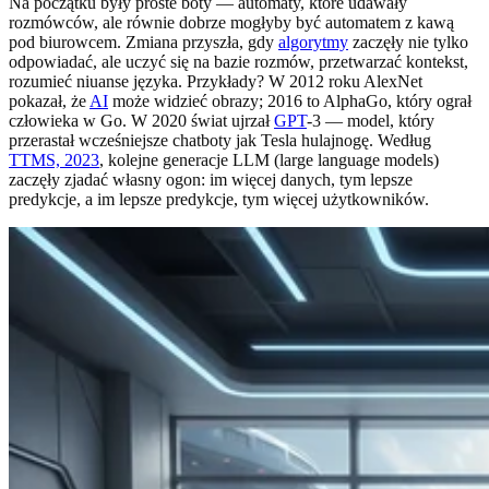
Na początku były proste boty — automaty, które udawały
rozmówców, ale równie dobrze mogłyby być automatem z kawą
pod biurowcem. Zmiana przyszła, gdy
algorytmy
zaczęły nie tylko
odpowiadać, ale uczyć się na bazie rozmów, przetwarzać kontekst,
rozumieć niuanse języka. Przykłady? W 2012 roku AlexNet
pokazał, że
AI
może widzieć obrazy; 2016 to AlphaGo, który ograł
człowieka w Go. W 2020 świat ujrzał
GPT
-3 — model, który
przerastał wcześniejsze chatboty jak Tesla hulajnogę. Według
TTMS, 2023
, kolejne generacje LLM (large language models)
zaczęły zjadać własny ogon: im więcej danych, tym lepsze
predykcje, a im lepsze predykcje, tym więcej użytkowników.