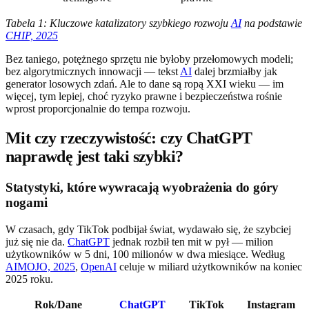
Tabela 1: Kluczowe katalizatory szybkiego rozwoju
AI
na podstawie
CHIP, 2025
Bez taniego, potężnego sprzętu nie byłoby przełomowych modeli;
bez algorytmicznych innowacji — tekst
AI
dalej brzmiałby jak
generator losowych zdań. Ale to dane są ropą XXI wieku — im
więcej, tym lepiej, choć ryzyko prawne i bezpieczeństwa rośnie
wprost proporcjonalnie do tempa rozwoju.
Mit czy rzeczywistość: czy ChatGPT
naprawdę jest taki szybki?
Statystyki, które wywracają wyobrażenia do góry
nogami
W czasach, gdy TikTok podbijał świat, wydawało się, że szybciej
już się nie da.
ChatGPT
jednak rozbił ten mit w pył — milion
użytkowników w 5 dni, 100 milionów w dwa miesiące. Według
AIMOJO, 2025
,
OpenAI
celuje w miliard użytkowników na koniec
2025 roku.
Rok/Dane
ChatGPT
TikTok
Instagram