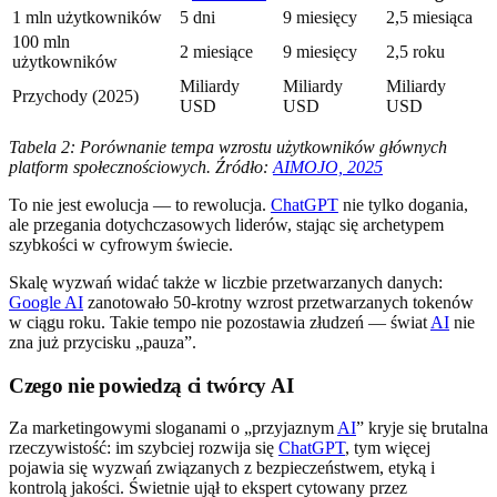
1 mln użytkowników
5 dni
9 miesięcy
2,5 miesiąca
100 mln
2 miesiące
9 miesięcy
2,5 roku
użytkowników
Miliardy
Miliardy
Miliardy
Przychody (2025)
USD
USD
USD
Tabela 2: Porównanie tempa wzrostu użytkowników głównych
platform społecznościowych. Źródło:
AIMOJO, 2025
To nie jest ewolucja — to rewolucja.
ChatGPT
nie tylko dogania,
ale przegania dotychczasowych liderów, stając się archetypem
szybkości w cyfrowym świecie.
Skalę wyzwań widać także w liczbie przetwarzanych danych:
Google AI
zanotowało 50-krotny wzrost przetwarzanych tokenów
w ciągu roku. Takie tempo nie pozostawia złudzeń — świat
AI
nie
zna już przycisku „pauza”.
Czego nie powiedzą ci twórcy AI
Za marketingowymi sloganami o „przyjaznym
AI
” kryje się brutalna
rzeczywistość: im szybciej rozwija się
ChatGPT
, tym więcej
pojawia się wyzwań związanych z bezpieczeństwem, etyką i
kontrolą jakości. Świetnie ujął to ekspert cytowany przez