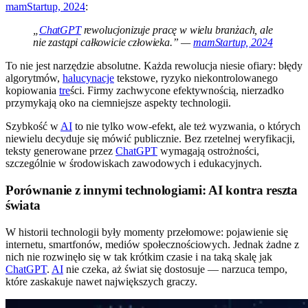
mamStartup, 2024
:
„
ChatGPT
rewolucjonizuje pracę w wielu branżach, ale
nie zastąpi całkowicie człowieka.” —
mamStartup, 2024
To nie jest narzędzie absolutne. Każda rewolucja niesie ofiary: błędy
algorytmów,
halucynacje
tekstowe, ryzyko niekontrolowanego
kopiowania
tre
ści. Firmy zachwycone efektywnością, nierzadko
przymykają oko na ciemniejsze aspekty technologii.
Szybkość w
AI
to nie tylko wow-efekt, ale też wyzwania, o których
niewielu decyduje się mówić publicznie. Bez rzetelnej weryfikacji,
teksty generowane przez
ChatGPT
wymagają ostrożności,
szczególnie w środowiskach zawodowych i edukacyjnych.
Porównanie z innymi technologiami: AI kontra reszta
świata
W historii technologii były momenty przełomowe: pojawienie się
internetu, smartfonów, mediów społecznościowych. Jednak żadne z
nich nie rozwinęło się w tak krótkim czasie i na taką skalę jak
ChatGPT
.
AI
nie czeka, aż świat się dostosuje — narzuca tempo,
które zaskakuje nawet największych graczy.