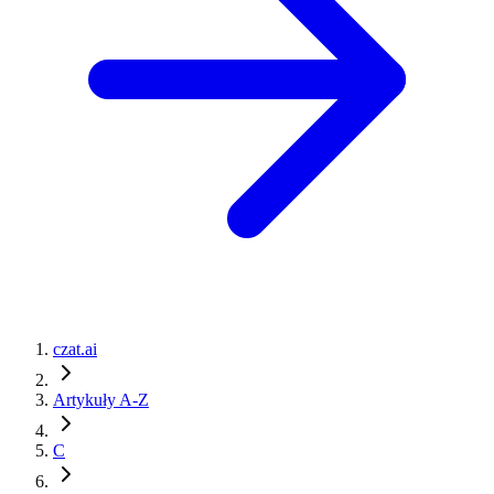
czat.ai
Artykuły A-Z
C