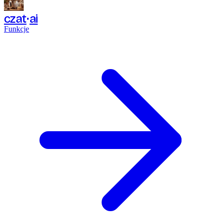
czat
ai
Funkcje