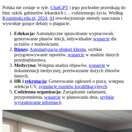
Polska nie zostaje w tyle.
ChatGPT
i jego pochodne przenikają do
biur, szkół, gabinetów lekarskich i… codziennego życia. Według
Kozminski.edu.pl, 2024
,
AI
rewolucjonizuje metody nauczania i
wywołuje gorące debaty o plagiacie.
Edukacja:
Automatyczne sprawdzanie wypracowań,
generowanie planów lekcji, indywidualne
wsparcie
dla
uczniów z trudnościami.
Biznes
:
Automatyzacja obsługi klienta
, szybkie
przygotowywanie raportów,
wsparcie
w analizie danych
przedsiębiorstwa.
Medycyna:
Wstępna analiza objawów,
wsparcie
w
dokumentacji medycznej, przetwarzanie dużych zbiorów
danych.
HR i
rekrutacja
:
Generowanie ogłoszeń o pracę, wstępna
selekcja CV,
symulacje rozmów kwalifikacyjnych
.
Codzienna organizacja:
Zarządzanie zadaniami,
przypomnienia,
wsparcie
w planowaniu dnia,
szybkie
wyszukiwanie informacji
.