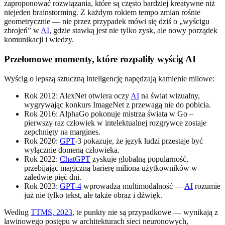
zaproponować rozwiązania, które są często bardziej kreatywne niż
niejeden brainstorming. Z każdym rokiem tempo zmian rośnie
geometrycznie — nie przez przypadek mówi się dziś o „wyścigu
zbrojeń” w
AI
, gdzie stawką jest nie tylko zysk, ale nowy porządek
komunikacji i wiedzy.
Przełomowe momenty, które rozpaliły wyścig AI
Wyścig o lepszą sztuczną inteligencję napędzają kamienie milowe:
Rok 2012: AlexNet otwiera oczy
AI
na świat wizualny,
wygrywając konkurs ImageNet z przewagą nie do pobicia.
Rok 2016: AlphaGo pokonuje mistrza świata w Go –
pierwszy raz człowiek w intelektualnej rozgrywce zostaje
zepchnięty na margines.
Rok 2020:
GPT
-3 pokazuje, że język ludzi przestaje być
wyłącznie domeną człowieka.
Rok 2022:
ChatGPT
zyskuje globalną popularność,
przebijając magiczną barierę miliona użytkowników w
zaledwie pięć dni.
Rok 2023:
GPT-4
wprowadza multimodalność —
AI
rozumie
już nie tylko tekst, ale także obraz i dźwięk.
Według
TTMS, 2023
, te punkty nie są przypadkowe — wynikają z
lawinowego postępu w architekturach sieci neuronowych,