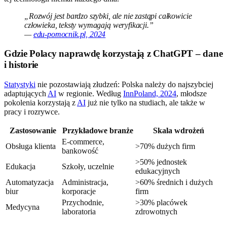
„Rozwój jest bardzo szybki, ale nie zastąpi całkowicie
człowieka, teksty wymagają weryfikacji.”
—
edu-pomocnik.pl, 2024
Gdzie Polacy naprawdę korzystają z ChatGPT – dane
i historie
Statystyki
nie pozostawiają złudzeń: Polska należy do najszybciej
adaptujących
AI
w regionie. Według
InnPoland, 2024
, młodsze
pokolenia korzystają z
AI
już nie tylko na studiach, ale także w
pracy i rozrywce.
Zastosowanie
Przykładowe branże
Skala wdrożeń
E-commerce,
Obsługa klienta
>70% dużych firm
bankowość
>50% jednostek
Edukacja
Szkoły, uczelnie
edukacyjnych
Automatyzacja
Administracja,
>60% średnich i dużych
biur
korporacje
firm
Przychodnie,
>30% placówek
Medycyna
laboratoria
zdrowotnych