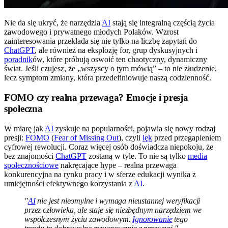
Nie da się ukryć, że narzędzia
AI
stają się integralną częścią życia
zawodowego i prywatnego młodych Polaków. Wzrost
zainteresowania przekłada się nie tylko na liczbę zapytań do
ChatGPT
, ale również na eksplozję for, grup dyskusyjnych i
poradnik
ów, które próbują oswoić ten chaotyczny, dynamiczny
świat. Jeśli czujesz, że „wszyscy o tym mówią” – to nie złudzenie,
lecz symptom zmiany, która przedefiniowuje naszą codzienność.
FOMO czy realna przewaga? Emocje i presja
społeczna
W miarę jak
AI
zyskuje na popularności, pojawia się nowy rodzaj
presji:
FOMO
(
Fear of Missing Out
), czyli
lęk
przed przegapieniem
cyfrowej rewolucji. Coraz więcej osób doświadcza niepokoju, że
bez znajomości
ChatGPT
zostaną w tyle. To nie są tylko
media
społecznościowe
nakręcające hype – realna przewaga
konkurencyjna na rynku pracy i w sferze edukacji wynika z
umiejętności efektywnego korzystania z
AI
.
"
AI
nie jest nieomylne i wymaga nieustannej weryfikacji
przez człowieka, ale staje się niezbędnym narzędziem we
współczesnym życiu zawodowym.
Ignorowanie
tego