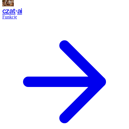
czat
ai
Funkcje