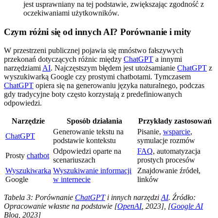
jest usprawniany na tej podstawie, zwiększając zgodność z
oczekiwaniami użytkowników.
Czym różni się od innych AI? Porównanie i mity
W przestrzeni publicznej pojawia się mnóstwo fałszywych
przekonań dotyczących różnic między
ChatGPT
a innymi
narzędziami
AI
. Najczęstszym błędem jest utożsamianie
ChatGPT
z
wyszukiwarką Google czy prostymi chatbotami. Tymczasem
ChatGPT
opiera się na generowaniu języka naturalnego, podczas
gdy tradycyjne boty często korzystają z predefiniowanych
odpowiedzi.
Narzędzie
Sposób działania
Przykłady zastosowań
Generowanie tekstu na
Pisanie,
wsparcie
,
ChatGPT
podstawie kontekstu
symulacje rozmów
Odpowiedzi oparte na
FAQ
, automatyzacja
Prosty
chatbot
scenariuszach
prostych procesów
Wyszukiwarka
Wyszukiwanie informacji
Znajdowanie źródeł,
Google
w internecie
linków
Tabela 3: Porównanie
ChatGPT
i innych narzędzi
AI
. Źródło:
Opracowanie własne na podstawie [
OpenAI
, 2023], [
Google AI
Blog, 2023]