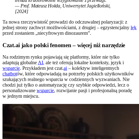
trendu to dobrowolne rezygnowanie z przewagi."
— Prof. Mateusz Hołda, Uniwersytet Jagielloński,
[2024]
Ta nowa rzeczywistość prowadzi do odczuwalnej polaryzacji: z
jednej strony zachwyt możliwościami, z drugiej – egzystencjalny
lęk
przed zostaniem „niecyfrowym dinozaurem”.
Czat.ai jako polski fenomen – więcej niż narzędzie
Na rodzimym rynku pojawiają się platformy, które nie tylko
adaptują globalne
AI
, ale też oferują lokalne konteksty, język i
wsparcie
. Przykładem jest czat.
ai
– kolektyw inteligentnych
chatbot
ów, które odpowiadają na potrzeby polskich użytkowników
szukających realnego wsparcia w codziennych wyzwaniach. Nie
chodzi już tylko o automatyzację czy szybkie odpowiedzi, lecz o
personalizowane
wsparcie
, rozwijanie pasji i profesjonalną poradę
w jednym miejscu.