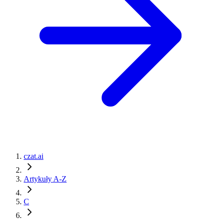
czat.ai
Artykuły A-Z
C