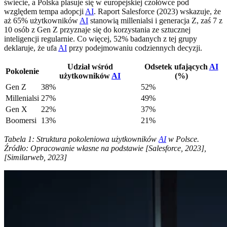
świecie, a Polska plasuje się w europejskiej czołówce pod
względem tempa adopcji
AI
. Raport Salesforce (2023) wskazuje, że
aż 65% użytkowników
AI
stanowią millenialsi i generacja Z, zaś 7 z
10 osób z Gen Z przyznaje się do korzystania ze sztucznej
inteligencji regularnie. Co więcej, 52% badanych z tej grupy
deklaruje, że ufa
AI
przy podejmowaniu codziennych decyzji.
Udział wśród
Odsetek ufających
AI
Pokolenie
użytkowników
AI
(%)
Gen Z
38%
52%
Millenialsi
27%
49%
Gen X
22%
37%
Boomersi
13%
21%
Tabela 1: Struktura pokoleniowa użytkowników
AI
w Polsce.
Źródło: Opracowanie własne na podstawie [Salesforce, 2023],
[Similarweb, 2023]