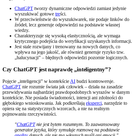
ChatGPT
tworzy dynamiczne odpowiedzi zamiast jedynie
wyszukiwać gotowe
tre
ści.
W przeciwieństwie do wyszukiwarek, nie podaje linków do
źródeł, lecz generuje odpowiedzi na podstawie własnej
wiedzy.
Charakteryzuje się wysoką elastycznością, ale wymaga
krytycznego podejścia do weryfikacji uzyskanych informacji.
Jest stale rozwijany i trenowany na nowych danych, co
wpływa na jego jakość, ale również generuje ryzyko tzw.
„halucynacji” – błędnych odpowiedzi pozornie logicznych.
Czy ChatGPT jest naprawdę „inteligentny”?
Pojęcie „inteligencji” w kontekście
AI
budzi kontrowersje.
ChatGPT
nie rozumie świata jak człowiek – działa na zasadzie
przewidywania najbardziej prawdopodobnych wyrazów w danym
kontekście. Nie posiada świadomości, intencji ani zdolności do
głębokiego wnioskowania. Jak podkreślają
eksperci
, narzędzie to
opiera się na statystycznych wzorcach, a nie na realnym
pojmowaniu rzeczywistości.
"
ChatGPT
nie jest bytem rozumnym. To zaawansowany
generator języka, który symuluje rozmowę na podstawie
analizy
danych, ale nie ma własnych myśli ani emocji."