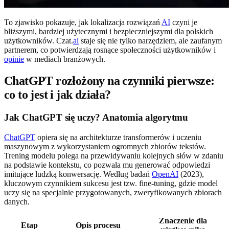
To zjawisko pokazuje, jak lokalizacja rozwiązań
AI
czyni je
bliższymi, bardziej użytecznymi i bezpieczniejszymi dla polskich
użytkowników. Czat.
ai
staje się nie tylko narzędziem, ale zaufanym
partnerem, co potwierdzają rosnące społeczności użytkowników i
opinie
w mediach branżowych.
ChatGPT rozłożony na czynniki pierwsze:
co to jest i jak działa?
Jak ChatGPT się uczy? Anatomia algorytmu
ChatGPT
opiera się na architekturze transformerów i uczeniu
maszynowym z wykorzystaniem ogromnych zbiorów tekstów.
Trening modelu polega na przewidywaniu kolejnych słów w zdaniu
na podstawie kontekstu, co pozwala mu generować odpowiedzi
imitujące ludzką konwersację. Według badań
OpenAI
(2023),
kluczowym czynnikiem sukcesu jest tzw. fine-tuning, gdzie model
uczy się na specjalnie przygotowanych, zweryfikowanych zbiorach
danych.
Znaczenie dla
Etap
Opis procesu