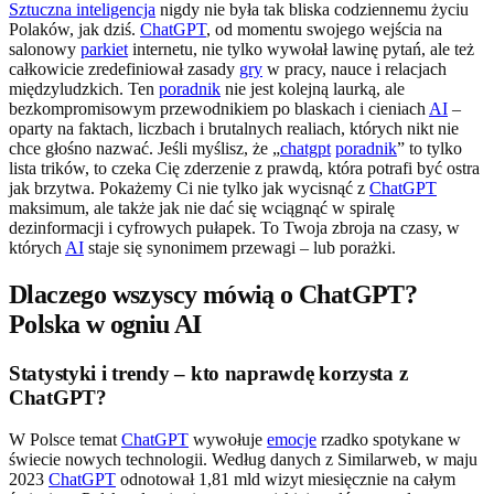
Sztuczna inteligencja
nigdy nie była tak bliska codziennemu życiu
Polaków, jak dziś.
ChatGPT
, od momentu swojego wejścia na
salonowy
parkiet
internetu, nie tylko wywołał lawinę pytań, ale też
całkowicie zredefiniował zasady
gry
w pracy, nauce i relacjach
międzyludzkich. Ten
poradnik
nie jest kolejną laurką, ale
bezkompromisowym przewodnikiem po blaskach i cieniach
AI
–
oparty na faktach, liczbach i brutalnych realiach, których nikt nie
chce głośno nazwać. Jeśli myślisz, że „
chatgpt
poradnik
” to tylko
lista trików, to czeka Cię zderzenie z prawdą, która potrafi być ostra
jak brzytwa. Pokażemy Ci nie tylko jak wycisnąć z
ChatGPT
maksimum, ale także jak nie dać się wciągnąć w spiralę
dezinformacji i cyfrowych pułapek. To Twoja zbroja na czasy, w
których
AI
staje się synonimem przewagi – lub porażki.
Dlaczego wszyscy mówią o ChatGPT?
Polska w ogniu AI
Statystyki i trendy – kto naprawdę korzysta z
ChatGPT?
W Polsce temat
ChatGPT
wywołuje
emocje
rzadko spotykane w
świecie nowych technologii. Według danych z Similarweb, w maju
2023
ChatGPT
odnotował 1,81 mld wizyt miesięcznie na całym