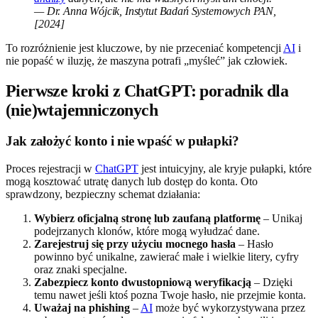
— Dr. Anna Wójcik, Instytut Badań Systemowych PAN,
[2024]
To rozróżnienie jest kluczowe, by nie przeceniać kompetencji
AI
i
nie popaść w iluzję, że maszyna potrafi „myśleć” jak człowiek.
Pierwsze kroki z ChatGPT: poradnik dla
(nie)wtajemniczonych
Jak założyć konto i nie wpaść w pułapki?
Proces rejestracji w
ChatGPT
jest intuicyjny, ale kryje pułapki, które
mogą kosztować utratę danych lub dostęp do konta. Oto
sprawdzony, bezpieczny schemat działania:
Wybierz oficjalną stronę lub zaufaną platformę
– Unikaj
podejrzanych klonów, które mogą wyłudzać dane.
Zarejestruj się przy użyciu mocnego hasła
– Hasło
powinno być unikalne, zawierać małe i wielkie litery, cyfry
oraz znaki specjalne.
Zabezpiecz konto dwustopniową weryfikacją
– Dzięki
temu nawet jeśli ktoś pozna Twoje hasło, nie przejmie konta.
Uważaj na phishing
–
AI
może być wykorzystywana przez