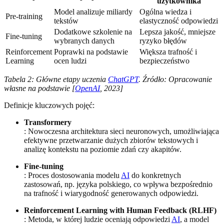
użytkownika
Model analizuje miliardy
Ogólna wiedza i
Pre-training
tekstów
elastyczność odpowiedzi
Dodatkowe szkolenie na
Lepsza jakość, mniejsze
Fine-tuning
wybranych danych
ryzyko błędów
Reinforcement
Poprawki na podstawie
Większa trafność i
Learning
ocen ludzi
bezpieczeństwo
Tabela 2: Główne etapy uczenia
ChatGPT
. Źródło: Opracowanie
własne na podstawie [
OpenAI
, 2023]
Definicje kluczowych pojęć:
Transformery
: Nowoczesna architektura sieci neuronowych, umożliwiająca
efektywne przetwarzanie dużych zbiorów tekstowych i
analizę kontekstu na poziomie zdań czy akapitów.
Fine-tuning
: Proces dostosowania modelu
AI
do konkretnych
zastosowań, np. języka polskiego, co wpływa bezpośrednio
na trafność i wiarygodność generowanych odpowiedzi.
Reinforcement Learning with Human Feedback (RLHF)
: Metoda, w której ludzie oceniają odpowiedzi
AI
, a model