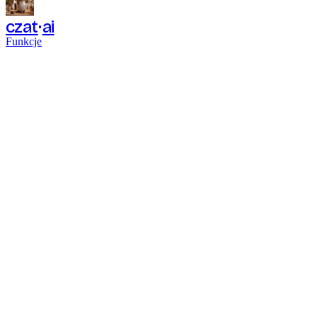
czat
ai
Funkcje