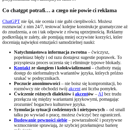
Co chatgpt potrafi… a czego nie powie ci reklama
ChatGPT
nie śpi, nie ocenia i nie gubi cierpliwości. Możesz
rozmawiać z nim 24/7, testować kolejne konstrukcje gramatyczne aż
do znudzenia, a on i tak odpowie z równą uprzejmością. Reklamy
podkreślają te zalety, ale pomijają mniej oczywiste korzyści, które
doceniają najwięksi entuzjaści samodzielnej nauki:
Natychmiastowa informacja zwrotna
– ćwiczysz,
popełniasz błędy i od razu dostajesz sugestie poprawek. To
przyspiesza proces uczenia się i eliminuje typowe blokady.
Kontakt
ze slangiem i kolokwializmami
– chatboty mają
dostęp do nieformalnych wariantów języka, których próżno
szukać w podręcznikach.
Poczucie anonimowości
– nie boisz się kompromitacji, bo
rozmówcy nie obchodzi twój
akcent
ani liczba pomyłek.
Ćwiczenie różnych dialektów i
akcent
ów
–
AI
bez trudu
przełącza się między wariantami językowymi, pomagając
zrozumieć bogactwo kulturowe języka.
Symulacja sytuacji codziennych i nietypowych
– od small
talku po wywiad o pracę, możesz ćwiczyć bez ograniczeń.
Budowanie pewności siebie
– powtarzalność i pozytywne
wzmocnienie sprawiają, że szybciej przełamujesz barierę