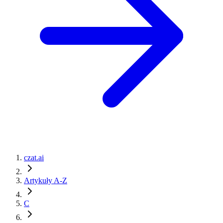
czat.ai
Artykuły A-Z
C