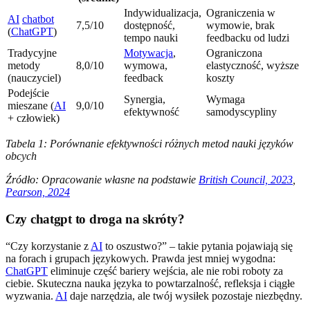
Indywidualizacja,
Ograniczenia w
AI
chatbot
7,5/10
dostępność,
wymowie, brak
(
ChatGPT
)
tempo nauki
feedbacku od ludzi
Tradycyjne
Motywacja
,
Ograniczona
metody
8,0/10
wymowa,
elastyczność, wyższe
(nauczyciel)
feedback
koszty
Podejście
Synergia,
Wymaga
mieszane (
AI
9,0/10
efektywność
samodyscypliny
+ człowiek)
Tabela 1: Porównanie efektywności różnych metod nauki języków
obcych
Źródło: Opracowanie własne na podstawie
British Council, 2023
,
Pearson, 2024
Czy chatgpt to droga na skróty?
“Czy korzystanie z
AI
to oszustwo?” – takie pytania pojawiają się
na forach i grupach językowych. Prawda jest mniej wygodna:
ChatGPT
eliminuje część bariery wejścia, ale nie robi roboty za
ciebie. Skuteczna nauka języka to powtarzalność, refleksja i ciągłe
wyzwania.
AI
daje narzędzia, ale twój wysiłek pozostaje niezbędny.