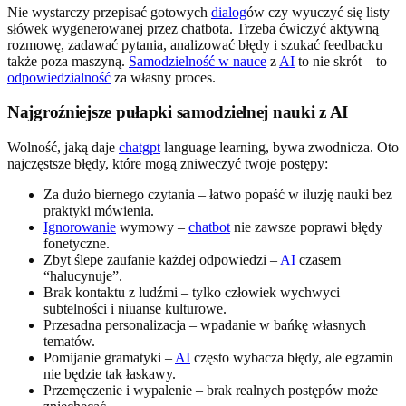
Nie wystarczy przepisać gotowych
dialog
ów czy wyuczyć się listy
słówek wygenerowanej przez chatbota. Trzeba ćwiczyć aktywną
rozmowę, zadawać pytania, analizować błędy i szukać feedbacku
także poza maszyną.
Samodzielność w nauce
z
AI
to nie skrót – to
odpowiedzialność
za własny proces.
Najgroźniejsze pułapki samodzielnej nauki z AI
Wolność, jaką daje
chatgpt
language learning, bywa zwodnicza. Oto
najczęstsze błędy, które mogą zniweczyć twoje postępy:
Za dużo biernego czytania – łatwo popaść w iluzję nauki bez
praktyki mówienia.
Ignorowanie
wymowy –
chatbot
nie zawsze poprawi błędy
fonetyczne.
Zbyt ślepe zaufanie każdej odpowiedzi –
AI
czasem
“halucynuje”.
Brak kontaktu z ludźmi – tylko człowiek wychwyci
subtelności i niuanse kulturowe.
Przesadna personalizacja – wpadanie w bańkę własnych
tematów.
Pomijanie gramatyki –
AI
często wybacza błędy, ale egzamin
nie będzie tak łaskawy.
Przemęczenie i wypalenie – brak realnych postępów może