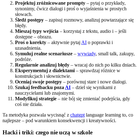
Projektuj zróżnicowane prompty
– pytaj o przykłady,
synonimy, ćwicz dialogi i proś o wyjaśnienia w prostych
słowach.
Śledź postępy
– zapisuj rozmowy, analizuj powtarzające się
błędy.
Mieszaj typy wejścia
– korzystaj z tekstu, audio i – jeśli
dostępne – obrazu.
Proś o korekty
– aktywnie pytaj
AI
o poprawki i
uzasadnienia.
Symuluj realne scenariusze
–
wywiady
, small talk, zakupy,
podróże.
Regularnie analizuj błędy
– wracaj do nich po kilku dniach.
Eksperymentuj z dialektami
– sprawdzaj różnice w
konstrukcjach i słownictwie.
Oceniaj swoje postępy
– porównuj stare i nowe dialogi.
Szukaj feedbacku poza
AI
– dziel się wynikami z
nauczycielami lub znajomymi.
Modyfikuj strategie
– nie bój się zmieniać podejścia, gdy
coś nie działa.
Ta metodyka pozwala wycisnąć z
chatgpt
language learning to, co
najlepsze – pod warunkiem konsekwencji i kreatywności.
Hacki i triki: czego nie uczą w szkole