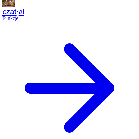
czat
ai
Funkcje