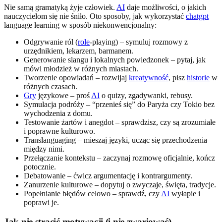
Nie samą gramatyką żyje człowiek.
AI
daje możliwości, o jakich
nauczycielom się nie śniło. Oto sposoby, jak wykorzystać
chatgpt
language learning w sposób niekonwencjonalny:
Odgrywanie ról (
role
-playing) – symuluj rozmowy z
urzędnikiem, lekarzem, barmanem.
Generowanie slangu i lokalnych powiedzonek – pytaj, jak
mówi młodzież w różnych miastach.
Tworzenie opowiadań – rozwijaj
kreatywność
, pisz
historie
w
różnych czasach.
Gry
językowe – proś
AI
o quizy, zgadywanki, rebusy.
Symulacja podróży – “przenieś się” do Paryża czy Tokio bez
wychodzenia z domu.
Testowanie żartów i anegdot – sprawdzisz, czy są zrozumiałe
i poprawne kulturowo.
Translanguaging – mieszaj języki, ucząc się przechodzenia
między nimi.
Przełączanie kontekstu – zaczynaj rozmowę oficjalnie, kończ
potocznie.
Debatowanie – ćwicz argumentację i kontrargumenty.
Zanurzenie kulturowe – dopytuj o zwyczaje, święta, tradycje.
Popełnianie błędów celowo – sprawdź, czy
AI
wyłapie i
poprawi je.
Jak nie stracić motywacji (i nie zwariować)