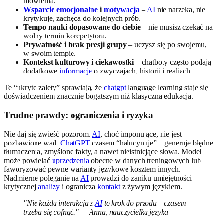
mówienia.
Wsparcie emocjonalne
i
motywacja
–
AI
nie narzeka, nie
krytykuje, zachęca do kolejnych prób.
Tempo nauki dopasowane do ciebie
– nie musisz czekać na
wolny termin korepetytora.
Prywatność i brak presji grupy
– uczysz się po swojemu,
w swoim tempie.
Kontekst kulturowy i ciekawostki
– chatboty często podają
dodatkowe
informacje
o zwyczajach, historii i realiach.
Te “ukryte zalety” sprawiają, że
chatgpt
language learning staje się
doświadczeniem znacznie bogatszym niż klasyczna edukacja.
Trudne prawdy: ograniczenia i ryzyka
Nie daj się zwieść pozorom.
AI
, choć imponujące, nie jest
pozbawione wad.
ChatGPT
czasem “halucynuje” – generuje błędne
tłumaczenia, zmyślone fakty, a nawet nieistniejące słowa. Model
może powielać
uprzedzenia
obecne w danych treningowych lub
faworyzować pewne warianty językowe kosztem innych.
Nadmierne poleganie na
AI
prowadzi do zaniku umiejętności
krytycznej
analizy
i ogranicza
kontakt
z żywym językiem.
"Nie każda interakcja z
AI
to krok do przodu – czasem
trzeba się cofnąć." — Anna, nauczycielka języka