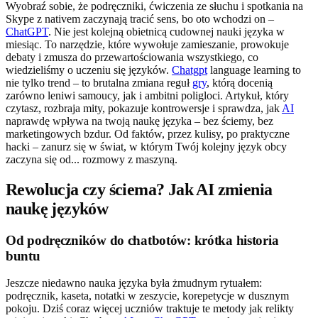
Wyobraź sobie, że podręczniki, ćwiczenia ze słuchu i spotkania na
Skype z nativem zaczynają tracić sens, bo oto wchodzi on –
ChatGPT
. Nie jest kolejną obietnicą cudownej nauki języka w
miesiąc. To narzędzie, które wywołuje zamieszanie, prowokuje
debaty i zmusza do przewartościowania wszystkiego, co
wiedzieliśmy o uczeniu się języków.
Chatgpt
language learning to
nie tylko trend – to brutalna zmiana reguł
gry
, którą docenią
zarówno leniwi samoucy, jak i ambitni poligloci. Artykuł, który
czytasz, rozbraja mity, pokazuje kontrowersje i sprawdza, jak
AI
naprawdę wpływa na twoją naukę języka – bez ściemy, bez
marketingowych bzdur. Od faktów, przez kulisy, po praktyczne
hacki – zanurz się w świat, w którym Twój kolejny język obcy
zaczyna się od... rozmowy z maszyną.
Rewolucja czy ściema? Jak AI zmienia
naukę języków
Od podręczników do chatbotów: krótka historia
buntu
Jeszcze niedawno nauka języka była żmudnym rytuałem:
podręcznik, kaseta, notatki w zeszycie, korepetycje w dusznym
pokoju. Dziś coraz więcej uczniów traktuje te metody jak relikty