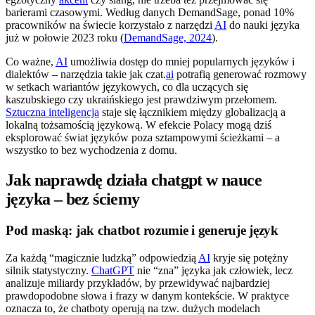
barierami czasowymi. Według danych DemandSage, ponad 10%
pracowników na świecie korzystało z narzędzi
AI
do nauki języka
już w połowie 2023 roku (
DemandSage, 2024
).
Co ważne,
AI
umożliwia dostęp do mniej popularnych języków i
dialektów – narzędzia takie jak czat.
ai
potrafią generować rozmowy
w setkach wariantów językowych, co dla uczących się
kaszubskiego czy ukraińskiego jest prawdziwym przełomem.
Sztuczna inteligencja
staje się łącznikiem między globalizacją a
lokalną tożsamością językową. W efekcie Polacy mogą dziś
eksplorować świat języków poza sztampowymi ścieżkami – a
wszystko to bez wychodzenia z domu.
Jak naprawdę działa chatgpt w nauce
języka – bez ściemy
Pod maską: jak chatbot rozumie i generuje język
Za każdą “magicznie ludzką” odpowiedzią
AI
kryje się potężny
silnik statystyczny.
ChatGPT
nie “zna” języka jak człowiek, lecz
analizuje miliardy przykładów, by przewidywać najbardziej
prawdopodobne słowa i frazy w danym kontekście. W praktyce
oznacza to, że chatboty operują na tzw. dużych modelach