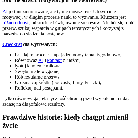
AI
jest niezmordowane, ale ty nie musisz być. Utrzymanie
motywacji w długim procesie nauki to wyzwanie. Kluczem jest
różnorodność
, mikrociele i świętowanie sukcesów. Nie bój się robić
przerw, szukaj wsparcia w grupach tematycznych i korzystaj z
narzędzi do śledzenia postępów.
Checklist
dla wytrwałych:
Ustalaj mikrocele – np. jeden nowy temat tygodniowo,
Równoważ
AI
i
kontakt
z ludźmi,
Notuj kamienie milowe,
Świętuj małe wygrane,
Rób regularne przerwy,
Urozmaicaj źródła (podcasty, filmy, książki),
Reflektuj nad postępami.
Tylko równowaga i elastyczność chronią przed wypaleniem i dają
szansę na długofalowe rezultaty.
Prawdziwe historie: kiedy chatgpt zmienił
życie