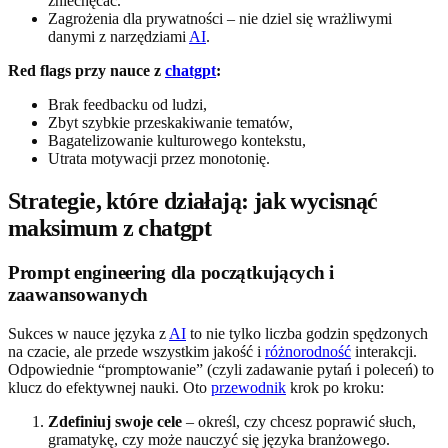
zniechęcać.
Zagrożenia dla prywatności – nie dziel się wrażliwymi
danymi z narzędziami
AI
.
Red flags przy nauce z
chatgpt
:
Brak feedbacku od ludzi,
Zbyt szybkie przeskakiwanie tematów,
Bagatelizowanie kulturowego kontekstu,
Utrata motywacji przez monotonię.
Strategie, które działają: jak wycisnąć
maksimum z chatgpt
Prompt engineering dla początkujących i
zaawansowanych
Sukces w nauce języka z
AI
to nie tylko liczba godzin spędzonych
na czacie, ale przede wszystkim jakość i
różnorodność
interakcji.
Odpowiednie “promptowanie” (czyli zadawanie pytań i poleceń) to
klucz do efektywnej nauki. Oto
przewodnik
krok po kroku:
Zdefiniuj swoje cele
– określ, czy chcesz poprawić słuch,
gramatykę, czy może nauczyć się języka branżowego.