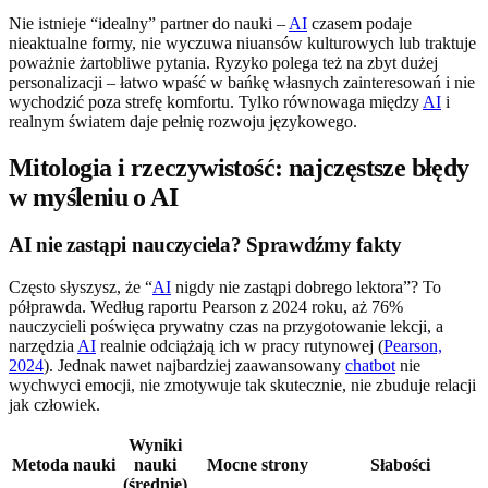
Nie istnieje “idealny” partner do nauki –
AI
czasem podaje
nieaktualne formy, nie wyczuwa niuansów kulturowych lub traktuje
poważnie żartobliwe pytania. Ryzyko polega też na zbyt dużej
personalizacji – łatwo wpaść w bańkę własnych zainteresowań i nie
wychodzić poza strefę komfortu. Tylko równowaga między
AI
i
realnym światem daje pełnię rozwoju językowego.
Mitologia i rzeczywistość: najczęstsze błędy
w myśleniu o AI
AI nie zastąpi nauczyciela? Sprawdźmy fakty
Często słyszysz, że “
AI
nigdy nie zastąpi dobrego lektora”? To
półprawda. Według raportu Pearson z 2024 roku, aż 76%
nauczycieli poświęca prywatny czas na przygotowanie lekcji, a
narzędzia
AI
realnie odciążają ich w pracy rutynowej (
Pearson,
2024
). Jednak nawet najbardziej zaawansowany
chatbot
nie
wychwyci emocji, nie zmotywuje tak skutecznie, nie zbuduje relacji
jak człowiek.
Wyniki
Metoda nauki
nauki
Mocne strony
Słabości
(średnie)