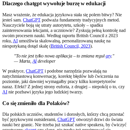
Dlaczego chatgpt wywołuje burzę w edukacji
Masz wrażenie, że edukacja językowa stała się polem bitwy? Nie
jesteś sam.
ChatGPT
podważa fundamenty tradycyjnych metod.
Nauczyciele boją się utraty autorytetu, szkoły – spadku
zainteresowania lekcjami, a uczniowie? Zyskują pełną kontrolę nad
swoim procesem nauki. Według raportu British Council z 2023
roku,
AI
umożliwia skalowalną, personalizowaną naukę na
niespotykaną dotąd skalę (
British Council, 2023
).
"To nie jest tylko nowa aplikacja – to zmiana reguł
gry
."
— Marta,
AI
developer
W praktyce,
ChatGPT
i podobne narzędzia pozwalają na
natychmiastową konwersację, korektę błędów lub ćwiczenia na
poziomie, jaki dawniej wymagałby pracy kilku korepetytorów
naraz. Efekt? Z jednej strony euforia, z drugiej – niepokój o to, czy
AI
nie pozbawi języka jego ludzkiej twarzy.
Co się zmieniło dla Polaków?
Dla polskich uczniów, studentów i dorosłych, którzy chcą przestać
być językowymi outsiderami,
ChatGPT
otworzył drzwi do świata
nauki bez granic. Nie trzeba już szukać native speakera, by ćwiczyć
egzotyczny
akcent
czy slang, nie trzeba też przejmować się