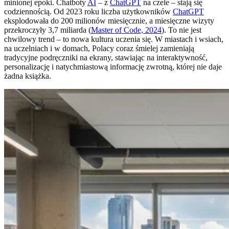
minionej epoki. Chatboty
AI
– z
ChatGPT
na czele – stają się
codziennością. Od 2023 roku liczba użytkowników
ChatGPT
eksplodowała do 200 milionów miesięcznie, a miesięczne wizyty
przekroczyły 3,7 miliarda (
Master of Code, 2024
). To nie jest
chwilowy trend – to nowa kultura uczenia się. W miastach i wsiach,
na uczelniach i w domach, Polacy coraz śmielej zamieniają
tradycyjne podręczniki na ekrany, stawiając na interaktywność,
personalizację i natychmiastową informację zwrotną, której nie daje
żadna książka.