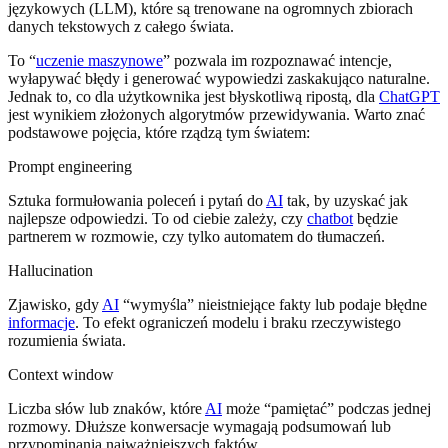
językowych (LLM), które są trenowane na ogromnych zbiorach
danych tekstowych z całego świata.
To “
uczenie maszynowe
” pozwala im rozpoznawać intencje,
wyłapywać błędy i generować wypowiedzi zaskakująco naturalne.
Jednak to, co dla użytkownika jest błyskotliwą ripostą, dla
ChatGPT
jest wynikiem złożonych algorytmów przewidywania. Warto znać
podstawowe pojęcia, które rządzą tym światem:
Prompt engineering
Sztuka formułowania poleceń i pytań do
AI
tak, by uzyskać jak
najlepsze odpowiedzi. To od ciebie zależy, czy
chatbot
będzie
partnerem w rozmowie, czy tylko automatem do tłumaczeń.
Hallucination
Zjawisko, gdy
AI
“wymyśla” nieistniejące fakty lub podaje błędne
informacje
. To efekt ograniczeń modelu i braku rzeczywistego
rozumienia świata.
Context window
Liczba słów lub znaków, które
AI
może “pamiętać” podczas jednej
rozmowy. Dłuższe konwersacje wymagają podsumowań lub
przypominania najważniejszych faktów.