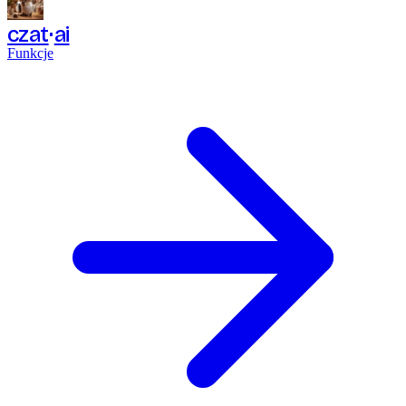
czat
ai
Funkcje