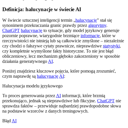
Definicja: halucynacje w świecie AI
W świecie sztucznej inteligencji termin „
halucynacje
” stał się
synonimem przekraczania granic prawdy przez
algorytmy
.
ChatGPT
halucynacje
to sytuacje, gdy model językowy generuje
pozornie poprawne, wiarygodnie brzmiące
informacje
, które w
rzeczywistości nie istnieją lub są całkowicie zmyślone – niezależnie
czy chodzi o fałszywe cytaty prawnicze, nieprawdziwe
statystyki
,
czy kompletnie wymyślone fakty historyczne. To nie jest błąd
obliczeniowy, lecz mechanizm głęboko zakorzeniony w sposobie
działania generatywnego
AI
.
Poniżej znajdziesz kluczowe pojęcia, które pomogą zrozumieć,
czym naprawdę są
halucynacje
AI
:
Halucynacja modelu językowego
To proces generowania przez
AI
informacji, które brzmią
przekonująco, jednak są nieprawdziwe lub fikcyjne.
ChatGPT
nie
sprawdza faktów – przewiduje najbardziej prawdopodobne słowa
na podstawie wzorców z danych treningowych.
Błąd
AI