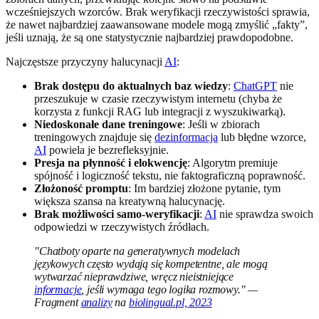
wcześniejszych wzorców. Brak weryfikacji rzeczywistości sprawia,
że nawet najbardziej zaawansowane modele mogą zmyślić „fakty”,
jeśli uznają, że są one statystycznie najbardziej prawdopodobne.
Najczęstsze przyczyny halucynacji
AI
:
Brak dostępu do aktualnych baz wiedzy
:
ChatGPT
nie
przeszukuje w czasie rzeczywistym internetu (chyba że
korzysta z funkcji RAG lub integracji z wyszukiwarką).
Niedoskonałe dane treningowe
: Jeśli w zbiorach
treningowych znajduje się
dezinformacja
lub błędne wzorce,
AI
powiela je bezrefleksyjnie.
Presja na płynność i elokwencję
: Algorytm premiuje
spójność i logiczność tekstu, nie faktograficzną poprawność.
Złożoność promptu
: Im bardziej złożone pytanie, tym
większa szansa na kreatywną halucynację.
Brak możliwości samo-weryfikacji
:
AI
nie sprawdza swoich
odpowiedzi w rzeczywistych źródłach.
"Chatboty oparte na generatywnych modelach
językowych często wydają się kompetentne, ale mogą
wytwarzać nieprawdziwe, wręcz nieistniejące
informacje
, jeśli wymaga tego logika rozmowy." —
Fragment
analizy
na
biolingual.pl, 2023