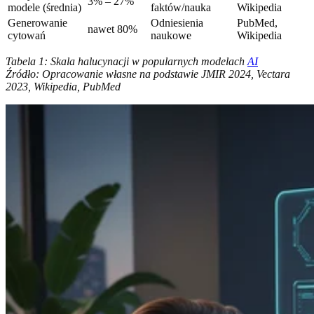
3% – 27%
modele (średnia)
faktów/nauka
Wikipedia
Generowanie
Odniesienia
PubMed,
nawet 80%
cytowań
naukowe
Wikipedia
Tabela 1: Skala halucynacji w popularnych modelach
AI
Źródło: Opracowanie własne na podstawie JMIR 2024, Vectara
2023, Wikipedia, PubMed