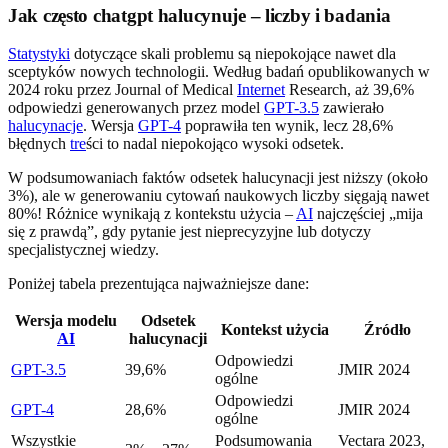
Jak często chatgpt halucynuje – liczby i badania
Statystyki
dotyczące skali problemu są niepokojące nawet dla
sceptyków nowych technologii. Według badań opublikowanych w
2024 roku przez Journal of Medical
Internet
Research, aż 39,6%
odpowiedzi generowanych przez model
GPT-3.5
zawierało
halucynacje
. Wersja
GPT-4
poprawiła ten wynik, lecz 28,6%
błędnych
tre
ści to nadal niepokojąco wysoki odsetek.
W podsumowaniach faktów odsetek halucynacji jest niższy (około
3%), ale w generowaniu cytowań naukowych liczby sięgają nawet
80%! Różnice wynikają z kontekstu użycia –
AI
najczęściej „mija
się z prawdą”, gdy pytanie jest nieprecyzyjne lub dotyczy
specjalistycznej wiedzy.
Poniżej tabela prezentująca najważniejsze dane:
Wersja modelu
Odsetek
Kontekst użycia
Źródło
AI
halucynacji
Odpowiedzi
GPT-3.5
39,6%
JMIR 2024
ogólne
Odpowiedzi
GPT-4
28,6%
JMIR 2024
ogólne
Wszystkie
Podsumowania
Vectara 2023,