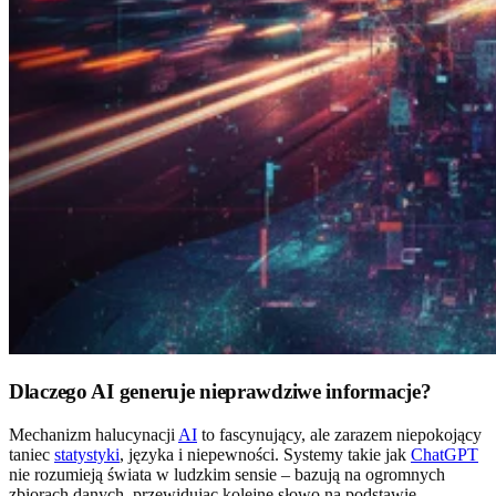
Dlaczego AI generuje nieprawdziwe informacje?
Mechanizm halucynacji
AI
to fascynujący, ale zarazem niepokojący
taniec
statystyki
, języka i niepewności. Systemy takie jak
ChatGPT
nie rozumieją świata w ludzkim sensie – bazują na ogromnych
zbiorach danych, przewidując kolejne słowo na podstawie