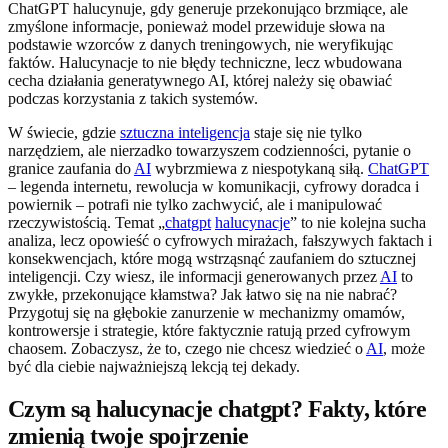
ChatGPT halucynuje, gdy generuje przekonująco brzmiące, ale
zmyślone informacje, ponieważ model przewiduje słowa na
podstawie wzorców z danych treningowych, nie weryfikując
faktów. Halucynacje to nie błędy techniczne, lecz wbudowana
cecha działania generatywnego AI, której należy się obawiać
podczas korzystania z takich systemów.
W świecie, gdzie
sztuczna inteligencja
staje się nie tylko
narzędziem, ale nierzadko towarzyszem codzienności, pytanie o
granice zaufania do
AI
wybrzmiewa z niespotykaną siłą.
ChatGPT
– legenda internetu, rewolucja w komunikacji, cyfrowy doradca i
powiernik – potrafi nie tylko zachwycić, ale i manipulować
rzeczywistością. Temat „
chatgpt
halucynacje
” to nie kolejna sucha
analiza, lecz opowieść o cyfrowych mirażach, fałszywych faktach i
konsekwencjach, które mogą wstrząsnąć zaufaniem do sztucznej
inteligencji. Czy wiesz, ile informacji generowanych przez
AI
to
zwykłe, przekonujące kłamstwa? Jak łatwo się na nie nabrać?
Przygotuj się na głębokie zanurzenie w mechanizmy omamów,
kontrowersje i strategie, które faktycznie ratują przed cyfrowym
chaosem. Zobaczysz, że to, czego nie chcesz wiedzieć o
AI
, może
być dla ciebie najważniejszą lekcją tej dekady.
Czym są halucynacje chatgpt? Fakty, które
zmienią twoje spojrzenie