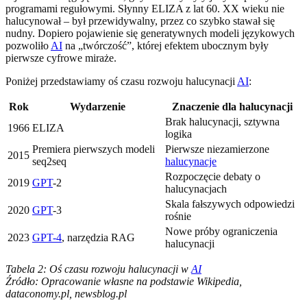
programami regułowymi. Słynny ELIZA z lat 60. XX wieku nie
halucynował – był przewidywalny, przez co szybko stawał się
nudny. Dopiero pojawienie się generatywnych modeli językowych
pozwoliło
AI
na „twórczość”, której efektem ubocznym były
pierwsze cyfrowe miraże.
Poniżej przedstawiamy oś czasu rozwoju halucynacji
AI
:
Rok
Wydarzenie
Znaczenie dla halucynacji
Brak halucynacji, sztywna
1966
ELIZA
logika
Premiera pierwszych modeli
Pierwsze niezamierzone
2015
seq2seq
halucynacje
Rozpoczęcie debaty o
2019
GPT
-2
halucynacjach
Skala fałszywych odpowiedzi
2020
GPT
-3
rośnie
Nowe próby ograniczenia
2023
GPT-4
, narzędzia RAG
halucynacji
Tabela 2: Oś czasu rozwoju halucynacji w
AI
Źródło: Opracowanie własne na podstawie Wikipedia,
dataconomy.pl, newsblog.pl