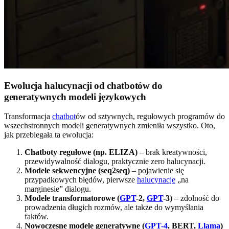
Ewolucja halucynacji od chatbotów do
generatywnych modeli językowych
Transformacja
chatbot
ów od sztywnych, regułowych programów do
wszechstronnych modeli generatywnych zmieniła wszystko. Oto,
jak przebiegała ta ewolucja:
Chatboty regułowe (np. ELIZA)
– brak kreatywności,
przewidywalność dialogu, praktycznie zero halucynacji.
Modele sekwencyjne (seq2seq)
– pojawienie się
przypadkowych błędów, pierwsze
halucynacje
„na
marginesie” dialogu.
Modele transformatorowe (
GPT
-2,
GPT
-3)
– zdolność do
prowadzenia długich rozmów, ale także do wymyślania
faktów.
Nowoczesne modele generatywne (
GPT-4
, BERT,
Llama
)