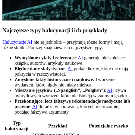
Najczęstsze typy halucynacji i ich przykłady
Halucynacje
AI
nie są jednolite – przyjmują różne formy i mają
różne skutki. Poniżej znajdziesz ich najczęstsze typy:
Wymyślone cytaty i referencje
:
AI
generuje nieistniejące
książki, autorów, artykuły naukowe.
Błędne dane statystyczne
:
AI
podaje liczby, które nie mają
pokrycia w rzeczywistości.
Zmyślone fakty historyczne i naukowe
: Tworzenie
wydarzeń, które nigdy nie miały miejsca.
Mieszanie języków („Spanglish”, „Polglish”)
:
AI
używa
hybrydowych wyrażeń, które nie istnieją w żadnym języku.
Przekonujące, lecz fałszywe rekomendacje medyczne lub
prawne
:
AI
doradza w sprawach, których nie rozumie,
podając fałszywe argumenty.
Typ
Przykład
Potencjalne ryzyko
halucynacji