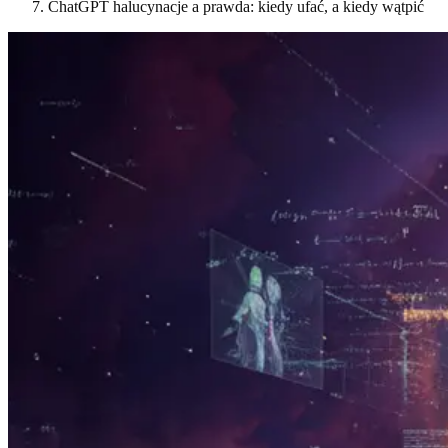
ChatGPT halucynacje a prawda: kiedy ufać, a kiedy wątpić