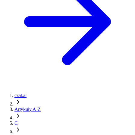
czat.ai
Artykuły A-Z
C