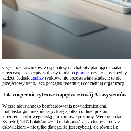
Część użytkowników wciąż patrzy na chatboty planujące działania
z rezerwą – są sceptyczni, czy to realna
pomoc
, czy kolejny zbędny
gadżet. Jednak
analizy
rynkowe nie pozostawiają złudzeń: to nie
przejściowy trend, lecz początek redefinicji codziennej organizacji.
Jak zmęczenie cyfrowe napędza rozwój AI asystentów
W erze nieustannego bombardowania powiadomieniami,
multitaskingu i niekończących się spotkań online, poziom
zmęczenia cyfrowego osiąga rekordowe poziomy. Według badań
Symetrii, 34% Polaków woli kontaktować się z chatbotem niż z
człowiekiem – nie tylko dlatego, że jest szybciej, ale również z