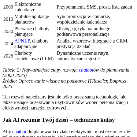
Elektroniczne
2000
Przypomnienia SMS, prosta lista zadań
kalendarze
Mobilne aplikacje
Synchronizacja w chmurze,
2010
plannerów
współdzielenie kalendarza
Pierwsze chatboty
Obsługa języka naturalnego,
2020
planujące
podstawowa personalizacja
AI
/
NLP
, chatboty
Analiza wzorców, integracje z CRM,
2024
adaptacyjne
predykcja działań
Chatboty
Dynamiczne uczenie rutyn,
2025
kontekstowe (LLM)
automatyczne sugestie
Tabela 2: Najważniejsze etapy rozwoju
chatbot
ów do planowania
(2000-2025)
Źródło: Opracowanie własne na podstawie ITReseller, Botpress
2025
Ten rozwój napędzany jest nie tylko przez samą technologię, ale
także rosnące oczekiwania użytkowników wobec personalizacji i
efektywności narzędzi cyfrowych.
Jak AI rozumie Twój dzień – techniczne kulisy
Aby
chatbot
do planowania działał efektywnie, musi rozumieć nie