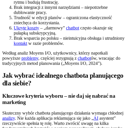
rytmu i budują frustrację.
Brak integracji z innymi narzędziami – niepotrzebne
dublowanie pracy.
Trudność w edycji planów – ograniczona elastyczność
zniechęca do korzystania.
Ukryte koszty
– „darmowy”
chatbot
często okazuje się
pułapką subskrypcyjną.
Brak wsparcia po polsku – nieintuicyjna obsługa i utrudniony
kontakt
w razie problemów.
Według analiz Moyens I/O, użytkownicy, którzy napotkali
powyższe
problemy
, częściej rezygnują z
chatbot
ów, wracając do
tradycyjnych metod planowania („Moyens I/O, 2024”).
Jak wybrać idealnego chatbota planującego
dla siebie?
Kluczowe kryteria wyboru – nie daj się nabrać na
marketing
Skuteczny wybór chatbota planującego działania wymaga chłodnej
analizy
. Nie każda aplikacja reklamująca się jako „
AI
asystent”
rzeczywiście spełnia tę rolę. Warto zwrócić uwagę na kilka