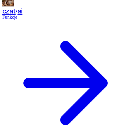
czat
ai
Funkcje