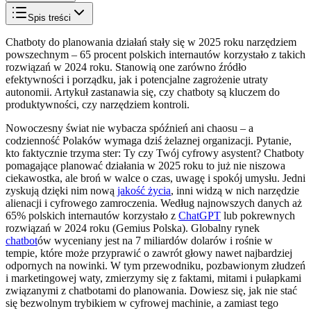
Spis treści
Chatboty do planowania działań stały się w 2025 roku narzędziem
powszechnym – 65 procent polskich internautów korzystało z takich
rozwiązań w 2024 roku. Stanowią one zarówno źródło
efektywności i porządku, jak i potencjalne zagrożenie utraty
autonomii. Artykuł zastanawia się, czy chatboty są kluczem do
produktywności, czy narzędziem kontroli.
Nowoczesny świat nie wybacza spóźnień ani chaosu – a
codzienność Polaków wymaga dziś żelaznej organizacji. Pytanie,
kto faktycznie trzyma ster: Ty czy Twój cyfrowy asystent? Chatboty
pomagające planować działania w 2025 roku to już nie niszowa
ciekawostka, ale broń w walce o czas, uwagę i spokój umysłu. Jedni
zyskują dzięki nim nową
jakość życia
, inni widzą w nich narzędzie
alienacji i cyfrowego zamroczenia. Według najnowszych danych aż
65% polskich internautów korzystało z
ChatGPT
lub pokrewnych
rozwiązań w 2024 roku (Gemius Polska). Globalny rynek
chatbot
ów wyceniany jest na 7 miliardów dolarów i rośnie w
tempie, które może przyprawić o zawrót głowy nawet najbardziej
odpornych na nowinki. W tym przewodniku, pozbawionym złudzeń
i marketingowej waty, zmierzymy się z faktami, mitami i pułapkami
związanymi z chatbotami do planowania. Dowiesz się, jak nie stać
się bezwolnym trybikiem w cyfrowej machinie, a zamiast tego