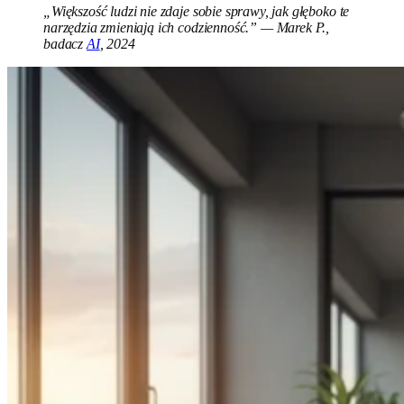
„Większość ludzi nie zdaje sobie sprawy, jak głęboko te
narzędzia zmieniają ich codzienność.” — Marek P.,
badacz
AI
, 2024