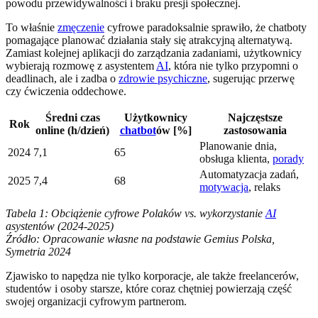
powodu przewidywalności i braku presji społecznej.
To właśnie
zmęczenie
cyfrowe paradoksalnie sprawiło, że chatboty
pomagające planować działania stały się atrakcyjną alternatywą.
Zamiast kolejnej aplikacji do zarządzania zadaniami, użytkownicy
wybierają rozmowę z asystentem
AI
, która nie tylko przypomni o
deadlinach, ale i zadba o
zdrowie psychiczne
, sugerując przerwę
czy ćwiczenia oddechowe.
Średni czas
Użytkownicy
Najczęstsze
Rok
online (h/dzień)
chatbot
ów [%]
zastosowania
Planowanie dnia,
2024
7,1
65
obsługa klienta,
porady
Automatyzacja zadań,
2025
7,4
68
motywacja
, relaks
Tabela 1: Obciążenie cyfrowe Polaków vs. wykorzystanie
AI
asystentów (2024-2025)
Źródło: Opracowanie własne na podstawie Gemius Polska,
Symetria 2024
Zjawisko to napędza nie tylko korporacje, ale także freelancerów,
studentów i osoby starsze, które coraz chętniej powierzają część
swojej organizacji cyfrowym partnerom.