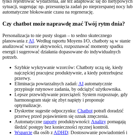
tylko rejestrować wydarzenia, ale też adaptować się do nietypowych
sytuacji, sugerując np. przesunięcia zadań po nieprzespanej nocy lub
automatyczne blokowanie czasu na regenerację.
Czy chatbot może naprawdę znać Twój rytm dnia?
Personalizacja to nie pusty slogan – to sedno skutecznego
planowania z
AI
. Według raportu Moyens I/O, chatboty są w stanie
analizować wzorce aktywności, rozpoznawać momenty spadku
energii i sugerować działania dopasowane do indywidualnych
potrzeb.
Szybkie wykrywanie wzorców: Chatboty uczą się, kiedy
najczęściej pracujesz produktywnie, a kiedy potrzebujesz
przerwy.
Eliminacja powtarzalnych zadań:
AI
automatycznie
przypisuje rutynowe zadania, by odciążyć użytkownika.
Lepsze przewidywanie przeciążeń: System rozpoznaje, gdy
harmonogram staje się zbyt napięty i proponuje
optymalizacje.
Dyskretne sugestie odpoczynku:
Chatbot
potrafi doradzić
przerwę przed pojawieniem się oznak zmęczenia.
Automatyczne
raporty
produktywności:
Analizy
pomagają
śledzić postępy bez konieczności ręcznej kontroli.
Wsparcie
dla osób z
ADHD
: Dostosowanie powiadomień i