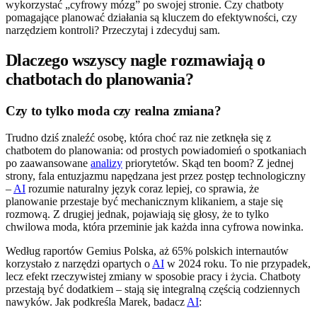
wykorzystać „cyfrowy mózg” po swojej stronie. Czy chatboty
pomagające planować działania są kluczem do efektywności, czy
narzędziem kontroli? Przeczytaj i zdecyduj sam.
Dlaczego wszyscy nagle rozmawiają o
chatbotach do planowania?
Czy to tylko moda czy realna zmiana?
Trudno dziś znaleźć osobę, która choć raz nie zetknęła się z
chatbotem do planowania: od prostych powiadomień o spotkaniach
po zaawansowane
analizy
priorytetów. Skąd ten boom? Z jednej
strony, fala entuzjazmu napędzana jest przez postęp technologiczny
–
AI
rozumie naturalny język coraz lepiej, co sprawia, że
planowanie przestaje być mechanicznym klikaniem, a staje się
rozmową. Z drugiej jednak, pojawiają się głosy, że to tylko
chwilowa moda, która przeminie jak każda inna cyfrowa nowinka.
Według raportów Gemius Polska, aż 65% polskich internautów
korzystało z narzędzi opartych o
AI
w 2024 roku. To nie przypadek,
lecz efekt rzeczywistej zmiany w sposobie pracy i życia. Chatboty
przestają być dodatkiem – stają się integralną częścią codziennych
nawyków. Jak podkreśla Marek, badacz
AI
: