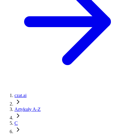
czat.ai
Artykuły A-Z
C