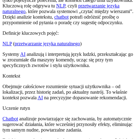
tylko pojedyncze polecenia, ale kontekst całego dnia użytkownika.
Kluczową rolę odgrywa tu
NLP
, czyli
przetwarzanie języka
naturalnego
, które pozwala systemowi „czytać między wierszami”.
Dzięki analizie kontekstu,
chatbot
potrafi odróżnić prośbę o
przypomnienie od pytania o poradę czy sugestię odpoczynku.
Definicje kluczowych pojęć:
NLP
(
przetwarzanie języka naturalnego
)
Systemy
AI
analizują i interpretują język ludzki, przekształcając go
w zrozumiałe dla maszyny komendy, ucząc się przy tym
specyficznych zwrotów i stylu użytkownika.
Kontekst
Obejmuje całościowe rozumienie sytuacji użytkownika – od
lokalizacji, przez historię zadań, po aktualny nastrój. To właśnie
kontekst pozwala
AI
na precyzyjne dopasowanie rekomendacji.
Uczenie rutyn
Chatbot
analizuje powtarzające się zachowania, by automatycznie
sugerować działania, które wcześniej przynosiły efekty, eliminując
tym samym nudne, powtarzalne zadania.