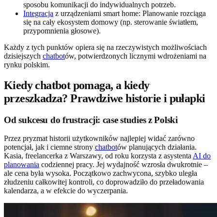
sposobu komunikacji do indywidualnych potrzeb.
Integracja
z urządzeniami smart home: Planowanie rozciąga
się na cały ekosystem domowy (np. sterowanie światłem,
przypomnienia głosowe).
Każdy z tych punktów opiera się na rzeczywistych możliwościach
dzisiejszych
chatbot
ów, potwierdzonych licznymi wdrożeniami na
rynku polskim.
Kiedy chatbot pomaga, a kiedy
przeszkadza? Prawdziwe historie i pułapki
Od sukcesu do frustracji: case studies z Polski
Przez pryzmat historii użytkowników najlepiej widać zarówno
potencjał, jak i ciemne strony
chatbot
ów planujących działania.
Kasia, freelancerka z Warszawy, od roku korzysta z asystenta
AI do
planowania
codziennej pracy. Jej wydajność wzrosła dwukrotnie –
ale cena była wysoka. Początkowo zachwycona, szybko uległa
złudzeniu całkowitej kontroli, co doprowadziło do przeładowania
kalendarza, a w efekcie do wyczerpania.