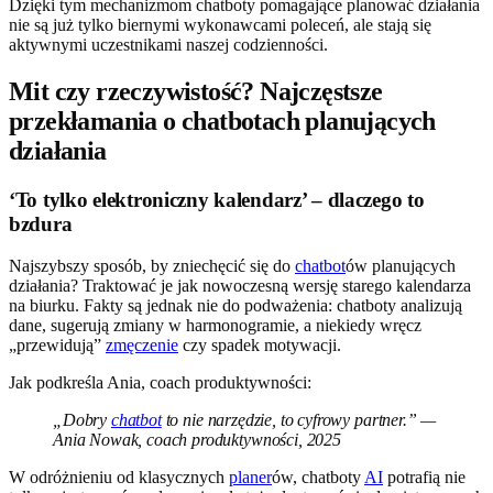
Dzięki tym mechanizmom chatboty pomagające planować działania
nie są już tylko biernymi wykonawcami poleceń, ale stają się
aktywnymi uczestnikami naszej codzienności.
Mit czy rzeczywistość? Najczęstsze
przekłamania o chatbotach planujących
działania
‘To tylko elektroniczny kalendarz’ – dlaczego to
bzdura
Najszybszy sposób, by zniechęcić się do
chatbot
ów planujących
działania? Traktować je jak nowoczesną wersję starego kalendarza
na biurku. Fakty są jednak nie do podważenia: chatboty analizują
dane, sugerują zmiany w harmonogramie, a niekiedy wręcz
„przewidują”
zmęczenie
czy spadek motywacji.
Jak podkreśla Ania, coach produktywności:
„Dobry
chatbot
to nie narzędzie, to cyfrowy partner.” —
Ania Nowak, coach produktywności, 2025
W odróżnieniu od klasycznych
planer
ów, chatboty
AI
potrafią nie