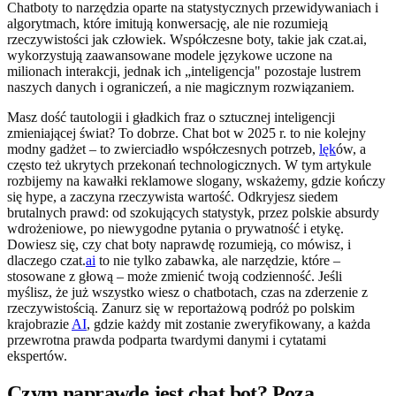
Chatboty to narzędzia oparte na statystycznych przewidywaniach i
algorytmach, które imitują konwersację, ale nie rozumieją
rzeczywistości jak człowiek. Współczesne boty, takie jak czat.ai,
wykorzystują zaawansowane modele językowe uczone na
milionach interakcji, jednak ich „inteligencja" pozostaje lustrem
naszych danych i ograniczeń, a nie magicznym rozwiązaniem.
Masz dość tautologii i gładkich fraz o sztucznej inteligencji
zmieniającej świat? To dobrze. Chat bot w 2025 r. to nie kolejny
modny gadżet – to zwierciadło współczesnych potrzeb,
lęk
ów, a
często też ukrytych przekonań technologicznych. W tym artykule
rozbijemy na kawałki reklamowe slogany, wskażemy, gdzie kończy
się hype, a zaczyna rzeczywista wartość. Odkryjesz siedem
brutalnych prawd: od szokujących statystyk, przez polskie absurdy
wdrożeniowe, po niewygodne pytania o prywatność i etykę.
Dowiesz się, czy chat boty naprawdę rozumieją, co mówisz, i
dlaczego czat.
ai
to nie tylko zabawka, ale narzędzie, które –
stosowane z głową – może zmienić twoją codzienność. Jeśli
myślisz, że już wszystko wiesz o chatbotach, czas na zderzenie z
rzeczywistością. Zanurz się w reportażową podróż po polskim
krajobrazie
AI
, gdzie każdy mit zostanie zweryfikowany, a każda
przewrotna prawda podparta twardymi danymi i cytatami
ekspertów.
Czym naprawdę jest chat bot? Poza