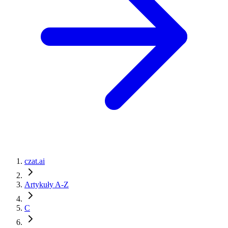
czat.ai
Artykuły A-Z
C