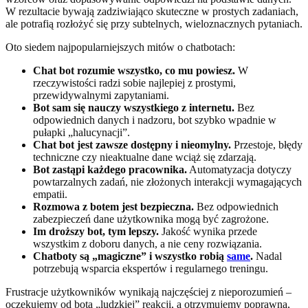
W rezultacie bywają zadziwiająco skuteczne w prostych zadaniach,
ale potrafią rozłożyć się przy subtelnych, wieloznacznych pytaniach.
Oto siedem najpopularniejszych mitów o chatbotach:
Chat bot rozumie wszystko, co mu powiesz.
W
rzeczywistości radzi sobie najlepiej z prostymi,
przewidywalnymi zapytaniami.
Bot sam się nauczy wszystkiego z internetu.
Bez
odpowiednich danych i nadzoru, bot szybko wpadnie w
pułapki „halucynacji”.
Chat bot jest zawsze dostępny i nieomylny.
Przestoje, błędy
techniczne czy nieaktualne dane wciąż się zdarzają.
Bot zastąpi każdego pracownika.
Automatyzacja dotyczy
powtarzalnych zadań, nie złożonych interakcji wymagających
empatii.
Rozmowa z botem jest bezpieczna.
Bez odpowiednich
zabezpieczeń dane użytkownika mogą być zagrożone.
Im droższy bot, tym lepszy.
Jakość wynika przede
wszystkim z doboru danych, a nie ceny rozwiązania.
Chatboty są „magiczne” i wszystko robią
same
.
Nadal
potrzebują wsparcia ekspertów i regularnego treningu.
Frustracje użytkowników wynikają najczęściej z nieporozumień –
oczekujemy od bota „ludzkiej” reakcji, a otrzymujemy poprawną,