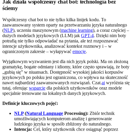
Jak działa współczesny chat bot: technologia bez
ściemy
Współczesny chat bot to nie tylko kilka linijek kodu. To
zaawansowany system oparty na przetwarzaniu języka naturalnego
(
NLP
), uczeniu maszynowym (
machine learning
), a coraz częściej –
dużych modelach językowych (LLM) jak
GPT-4
. Dzięki nim boty
potrafią nie tylko odpowiadać na pytania, ale też rozpoznawać
intencje użytkownika, analizować kontekst rozmowy i – w
ograniczonym zakresie – wyłapywać
emocje
.
Wyjątkowym wyzwaniem jest dla nich język polski. Ma on złożoną
gramatykę, bogate odmiany i idiomy, które często sprawiają, że boty
„gubią się” w niuansach. Dostępność wysokiej jakości korpusów
językowych po polsku jest ograniczona, co wpływa na skuteczność
nawet najbardziej zaawansowanych rozwiązań. Czat.
ai
wyróżnia się
tutaj, oferując
wsparcie
dla polskich użytkowników oraz modele
specjalnie trenowane na lokalnych danych językowych.
Definicje kluczowych pojęć:
NLP
(
Natural Language
Processing):
Zbiór technik
umożliwiających komputerom analizę i generowanie
ludzkiego języka w sposób zbliżony do naturalnego.
Intencja:
Cel, który użytkownik chce osiągnąć poprzez