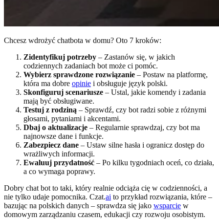
Chcesz wdrożyć chatbota w domu? Oto 7 kroków:
Zidentyfikuj potrzeby
– Zastanów się, w jakich
codziennych zadaniach bot może ci pomóc.
Wybierz sprawdzone rozwiązanie
– Postaw na platformę,
która ma dobre
opinie
i obsługuje język polski.
Skonfiguruj scenariusze
– Ustal, jakie komendy i zadania
mają być obsługiwane.
Testuj z rodziną
– Sprawdź, czy bot radzi sobie z różnymi
głosami, pytaniami i akcentami.
Dbaj o aktualizacje
– Regularnie sprawdzaj, czy bot ma
najnowsze dane i funkcje.
Zabezpiecz dane
– Ustaw silne hasła i ogranicz dostęp do
wrażliwych informacji.
Ewaluuj przydatność
– Po kilku tygodniach oceń, co działa,
a co wymaga poprawy.
Dobry chat bot to taki, który realnie odciąża cię w codzienności, a
nie tylko udaje pomocnika. Czat.
ai
to przykład rozwiązania, które –
bazując na polskich danych – sprawdza się jako
wsparcie
w
domowym zarządzaniu czasem, edukacji czy rozwoju osobistym.