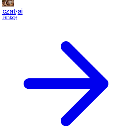
czat
ai
Funkcje