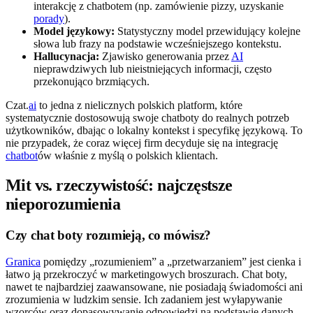
interakcję z chatbotem (np. zamówienie pizzy, uzyskanie
porady
).
Model językowy:
Statystyczny model przewidujący kolejne
słowa lub frazy na podstawie wcześniejszego kontekstu.
Hallucynacja:
Zjawisko generowania przez
AI
nieprawdziwych lub nieistniejących informacji, często
przekonująco brzmiących.
Czat.
ai
to jedna z nielicznych polskich platform, które
systematycznie dostosowują swoje chatboty do realnych potrzeb
użytkowników, dbając o lokalny kontekst i specyfikę językową. To
nie przypadek, że coraz więcej firm decyduje się na integrację
chatbot
ów właśnie z myślą o polskich klientach.
Mit vs. rzeczywistość: najczęstsze
nieporozumienia
Czy chat boty rozumieją, co mówisz?
Granica
pomiędzy „rozumieniem” a „przetwarzaniem” jest cienka i
łatwo ją przekroczyć w marketingowych broszurach. Chat boty,
nawet te najbardziej zaawansowane, nie posiadają świadomości ani
zrozumienia w ludzkim sensie. Ich zadaniem jest wyłapywanie
wzorców oraz dopasowywanie odpowiedzi na podstawie danych.