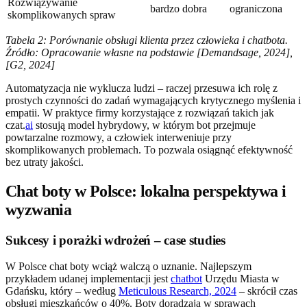
Rozwiązywanie
bardzo dobra
ograniczona
skomplikowanych spraw
Tabela 2: Porównanie obsługi klienta przez człowieka i chatbota.
Źródło: Opracowanie własne na podstawie [Demandsage, 2024],
[G2, 2024]
Automatyzacja nie wyklucza ludzi – raczej przesuwa ich rolę z
prostych czynności do zadań wymagających krytycznego myślenia i
empatii. W praktyce firmy korzystające z rozwiązań takich jak
czat.
ai
stosują model hybrydowy, w którym bot przejmuje
powtarzalne rozmowy, a człowiek interweniuje przy
skomplikowanych problemach. To pozwala osiągnąć efektywność
bez utraty jakości.
Chat boty w Polsce: lokalna perspektywa i
wyzwania
Sukcesy i porażki wdrożeń – case studies
W Polsce chat boty wciąż walczą o uznanie. Najlepszym
przykładem udanej implementacji jest
chatbot
Urzędu Miasta w
Gdańsku, który – według
Meticulous Research, 2024
– skrócił czas
obsługi mieszkańców o 40%. Boty doradzają w sprawach