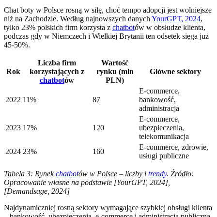
Chat boty w Polsce rosną w siłę, choć tempo adopcji jest wolniejsze
niż na Zachodzie. Według najnowszych danych
YourGPT, 2024
,
tylko 23% polskich firm korzysta z
chatbot
ów w obsłudze klienta,
podczas gdy w Niemczech i Wielkiej Brytanii ten odsetek sięga już
45-50%.
Liczba firm
Wartość
Rok
korzystających z
rynku (mln
Główne sektory
chatbot
ów
PLN)
E-commerce,
2022
11%
87
bankowość,
administracja
E-commerce,
2023
17%
120
ubezpieczenia,
telekomunikacja
E-commerce, zdrowie,
2024
23%
160
usługi publiczne
Tabela 3: Rynek
chatbot
ów w Polsce – liczby i
trendy
. Źródło:
Opracowanie własne na podstawie [YourGPT, 2024],
[Demandsage, 2024]
Najdynamiczniej rosną sektory wymagające szybkiej obsługi klienta
– bankowość, ubezpieczenia, e-commerce i administracja publiczna.