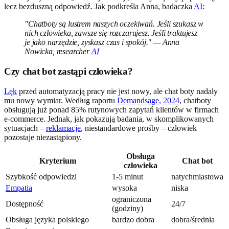
lecz bezduszną odpowiedź. Jak podkreśla Anna, badaczka
AI
:
"Chatboty są lustrem naszych oczekiwań. Jeśli szukasz w
nich człowieka, zawsze się rozczarujesz. Jeśli traktujesz
je jako narzędzie, zyskasz czas i spokój." — Anna
Nowicka, researcher
AI
Czy chat bot zastąpi człowieka?
Lęk
przed automatyzacją pracy nie jest nowy, ale chat boty nadały
mu nowy wymiar. Według raportu
Demandsage, 2024
, chatboty
obsługują już ponad 85% rutynowych zapytań klientów w firmach
e-commerce. Jednak, jak pokazują badania, w skomplikowanych
sytuacjach –
reklamacje
, niestandardowe prośby – człowiek
pozostaje niezastąpiony.
Obsługa
Kryterium
Chat bot
człowieka
Szybkość odpowiedzi
1-5 minut
natychmiastowa
Empatia
wysoka
niska
ograniczona
Dostępność
24/7
(godziny)
Obsługa języka polskiego
bardzo dobra
dobra/średnia