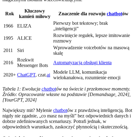
Kluczowy
Rok
Znaczenie dla rozwoju
chatbot
ów
kamień milowy
Pierwszy bot tekstowy; brak
1966
ELIZA
„inteligencji”
Rozwinięcie regułek, lepsze imitowanie
1995
ALICE
rozmowy
Wprowadzenie voicebotów na masową
2011
Siri
skalę
Rozkwit
2016
Automatyzacja obsługi klienta
Messenger Bots
Modele LLM, komunikacja
2020+
ChatGPT
, czat.
ai
wielokanałowa, rozumienie emocji
Tabela 1: Ewolucja
chatbot
ów na świecie i przełomowe momenty.
Źródło: Opracowanie własne na podstawie [Demandsage, 2024],
[YourGPT, 2024]
Największy mit? Mylenie
chatbot
ów z prawdziwą inteligencją. Bot
nigdy nie zgadnie, „co masz na myśli” bez odpowiednich danych i
dobrze zdefiniowanych scenariuszy. Potrafi jednak, w
odpowiednich warunkach, zaskoczyć płynnością i skutecznością.