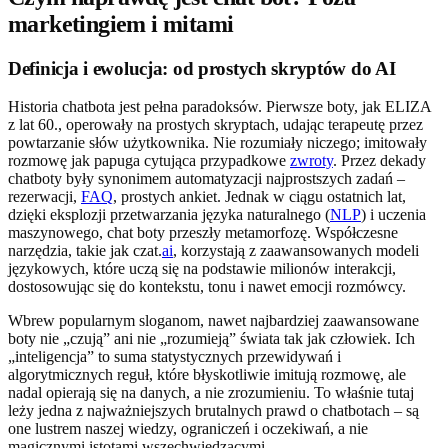
marketingiem i mitami
Definicja i ewolucja: od prostych skryptów do AI
Historia chatbota jest pełna paradoksów. Pierwsze boty, jak ELIZA
z lat 60., operowały na prostych skryptach, udając terapeutę przez
powtarzanie słów użytkownika. Nie rozumiały niczego; imitowały
rozmowę jak papuga cytująca przypadkowe
zwroty
. Przez dekady
chatboty były synonimem automatyzacji najprostszych zadań –
rezerwacji,
FAQ
, prostych ankiet. Jednak w ciągu ostatnich lat,
dzięki eksplozji przetwarzania języka naturalnego (
NLP
) i uczenia
maszynowego, chat boty przeszły metamorfozę. Współczesne
narzędzia, takie jak czat.
ai
, korzystają z zaawansowanych modeli
językowych, które uczą się na podstawie milionów interakcji,
dostosowując się do kontekstu, tonu i nawet emocji rozmówcy.
Wbrew popularnym sloganom, nawet najbardziej zaawansowane
boty nie „czują” ani nie „rozumieją” świata tak jak człowiek. Ich
„inteligencja” to suma statystycznych przewidywań i
algorytmicznych reguł, które błyskotliwie imitują rozmowę, ale
nadal opierają się na danych, a nie zrozumieniu. To właśnie tutaj
leży jedna z najważniejszych brutalnych prawd o chatbotach – są
one lustrem naszej wiedzy, ograniczeń i oczekiwań, a nie
magicznymi istotami wszechwiedzącymi.