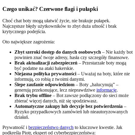
Czego unikać? Czerwone flagi i pułapki
Choć chat boty mogą ułatwić życie, nie brakuje pułapek.
Najczęstsze błędy użytkowników to zbyt duża ufność i brak
krytycznego podejścia.
Oto największe zagrożenia:
Zbyt szeroki dostęp do danych osobowych
– Nie każdy bot
powinien znać twoje adresy, hasła czy szczegóły finansowe.
Brak aktualizacji zabezpieczeń
– Przestarzałe boty mogą
być podatne na ataki hakerskie.
Niejasna polityka prywatności
– Uważaj na boty, które nie
informują, co robią z twoimi danymi.
Ślepe zaufanie odpowiedziom
– Boty „halucynują” –
generują przekonujące, lecz nieprawdziwe
informacje
.
Brak trybu offline
– Bot zawsze podłączony do sieci może
zbierać więcej danych, niż się spodziewasz.
Automatyczne zakupy lub decyzje bez potwierdzenia
–
Ryzyko przypadkowych zamówień lub nieautoryzowanych
działań.
Prywatność i
bezpieczeństwo danych
to kluczowe kwestie. Jak
podkreśla Piotr, ekspert od cyberbezpieczeństwa: