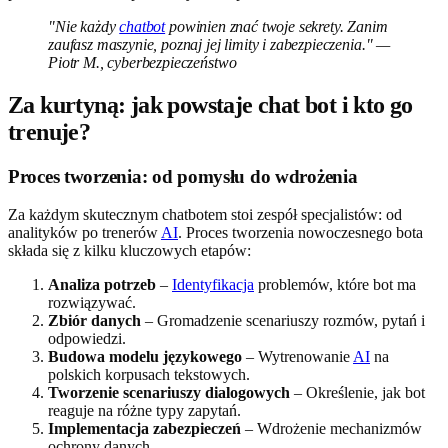
"Nie każdy
chatbot
powinien znać twoje sekrety. Zanim
zaufasz maszynie, poznaj jej limity i zabezpieczenia." —
Piotr M., cyberbezpieczeństwo
Za kurtyną: jak powstaje chat bot i kto go
trenuje?
Proces tworzenia: od pomysłu do wdrożenia
Za każdym skutecznym chatbotem stoi zespół specjalistów: od
analityków po trenerów
AI
. Proces tworzenia nowoczesnego bota
składa się z kilku kluczowych etapów:
Analiza potrzeb
–
Identyfikacja
problemów, które bot ma
rozwiązywać.
Zbiór danych
– Gromadzenie scenariuszy rozmów, pytań i
odpowiedzi.
Budowa modelu językowego
– Wytrenowanie
AI
na
polskich korpusach tekstowych.
Tworzenie scenariuszy dialogowych
– Określenie, jak bot
reaguje na różne typy zapytań.
Implementacja zabezpieczeń
– Wdrożenie mechanizmów
ochrony danych.