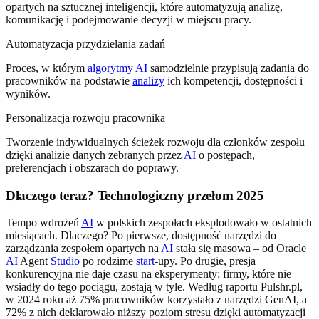
opartych na sztucznej inteligencji, które automatyzują analizę,
komunikację i podejmowanie decyzji w miejscu pracy.
Automatyzacja przydzielania zadań
Proces, w którym
algorytmy
AI
samodzielnie przypisują zadania do
pracowników na podstawie
analizy
ich kompetencji, dostępności i
wyników.
Personalizacja rozwoju pracownika
Tworzenie indywidualnych ścieżek rozwoju dla członków zespołu
dzięki analizie danych zebranych przez
AI
o postępach,
preferencjach i obszarach do poprawy.
Dlaczego teraz? Technologiczny przełom 2025
Tempo wdrożeń
AI
w polskich zespołach eksplodowało w ostatnich
miesiącach. Dlaczego? Po pierwsze, dostępność narzędzi do
zarządzania zespołem opartych na
AI
stała się masowa – od Oracle
AI
Agent
Studio
po rodzime
start
-upy. Po drugie, presja
konkurencyjna nie daje czasu na eksperymenty: firmy, które nie
wsiadły do tego pociągu, zostają w tyle. Według raportu Pulshr.pl,
w 2024 roku aż 75% pracowników korzystało z narzędzi GenAI, a
72% z nich deklarowało niższy poziom stresu dzięki automatyzacji