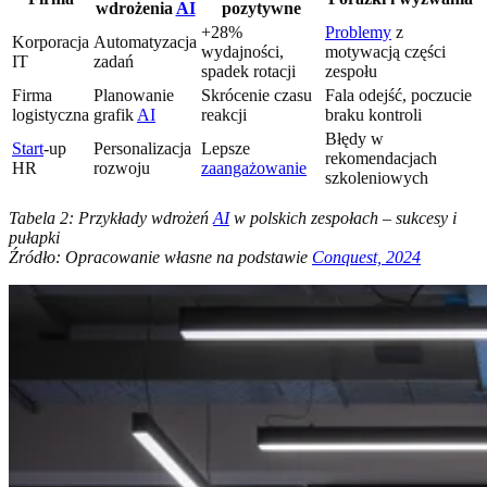
wdrożenia
AI
pozytywne
+28%
Problemy
z
Korporacja
Automatyzacja
wydajności,
motywacją części
IT
zadań
spadek rotacji
zespołu
Firma
Planowanie
Skrócenie czasu
Fala odejść, poczucie
logistyczna
grafik
AI
reakcji
braku kontroli
Błędy w
Start
-up
Personalizacja
Lepsze
rekomendacjach
HR
rozwoju
zaangażowanie
szkoleniowych
Tabela 2: Przykłady wdrożeń
AI
w polskich zespołach – sukcesy i
pułapki
Źródło: Opracowanie własne na podstawie
Conquest, 2024