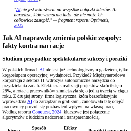
"
AI
nie jest lekarstwem na wszystkie bolączki liderów. To
narzędzie, które wzmacnia ludzi, ale nie może ich
całkowicie zastąpić." — fragment raportu Optimatis,
2025
Jak AI naprawdę zmienia polskie zespoły:
fakty kontra narracje
Studium przypadku: spektakularne sukcesy i porażki
W polskich firmach
AI
nie jest już technologicznym gadżetem, tylko
kręgosłupem operacyjnej wydajności. Przykład? Międzynarodowa
korporacja z sektora IT wdrożyła autonomiczne narzędzia do
przydzielania zadań. Efekt: czas realizacji projektów skrócił się o
28%, a rotacja pracowników zmniejszyła się o jedną trzecią w ciągu
roku. Z drugiej strony, firma logistyczna, która bezrefleksyjnie
wprowadziła
AI
do zarządzania grafikami, zanotowała falę odejść –
pracownicy poczuli się pozbawieni wpływu na własną pracę.
Według raportu
Conquest, 2024
, kluczowe jest połączenie
algorytmów z ludzkim nadzorem i transparentnością.
Sposób
Efekty
Firma
Porażki i wyzwania