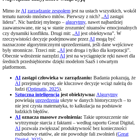
Mimo że
AI
zarządzanie zespołem
jest na ustach wszystkich, wokół
tematu narosło mnóstwo mitów. Pierwszy z nich? „
AI
zastąpi
lidera”. Nic bardziej mylnego –
algorytmy
, nawet najbardziej
zaawansowane, nie są w stanie zrozumieć niuansów emocjonalnych
czy dynamiki konfliktu. Drugi mit: „
AI
jest obiektywna”. W
rzeczywistości decyzje podejmowane przez
AI
mogą być
naznaczone algorytmicznymi uprzedzeniami, jeśli dane wejściowe
były stronnicze. Trzeci mit: „
AI
jest droga i tylko dla korporacji”.
Obecnie wdrożenie narzędzi
AI
jest na wyciągnięcie ręki nawet dla
średnich przedsiębiorstw dzięki modelom SaaS i otwartym
platformom.
AI
zastąpi człowieka w zarządzaniu:
Badania pokazują, że
AI
przejmuje rutynę, ale kluczowe decyzje wciąż należą do
ludzi (
Optimatis, 2025
).
Sztuczna inteligencja
jest obiektywna:
Algorytmy
powielają
uprzedzenia
ukryte w danych historycznych – to
nie jest czysta matematyka, to kalkulacja na podstawie
ludzkich błędów.
AI
oznacza masowe zwolnienia:
Takie uproszczenie nie
wytrzymuje starcia z faktami – według raportu Great Digital,
AI
pozwala zwiększać produktywność bez konieczności
rozbudowy etatów, ale nie powoduje fali zwolnień (
Great
Digital, 2025
).