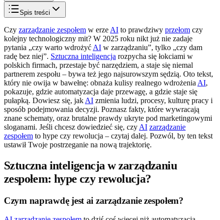
Spis treści
Czy
zarządzanie zespołem
w erze
AI
to prawdziwy
przełom
czy
kolejny technologiczny mit? W 2025 roku nikt już nie zadaje
pytania „czy warto wdrożyć
AI
w zarządzaniu”, tylko „czy dam
radę bez niej”.
Sztuczna inteligencja
rozpycha się łokciami w
polskich firmach, przestaje być narzędziem, a staje się niemal
partnerem zespołu – bywa też jego najsurowszym sędzią. Oto tekst,
który nie owija w bawełnę: obnaża kulisy realnego wdrożenia
AI
,
pokazuje, gdzie automatyzacja daje przewagę, a gdzie staje się
pułapką. Dowiesz się, jak
AI
zmienia ludzi, procesy, kulturę pracy i
sposób podejmowania decyzji. Poznasz fakty, które wywracają
znane schematy, oraz brutalne prawdy ukryte pod marketingowymi
sloganami. Jeśli chcesz dowiedzieć się, czy
AI
zarządzanie
zespołem
to hype czy rewolucja – czytaj dalej. Pozwól, by ten tekst
ustawił Twoje postrzeganie na nową trajektorię.
Sztuczna inteligencja w zarządzaniu
zespołem: hype czy rewolucja?
Czym naprawdę jest ai zarządzanie zespołem?
AI
zarządzanie zespołem
to dziś coś więcej niż automatyzacja