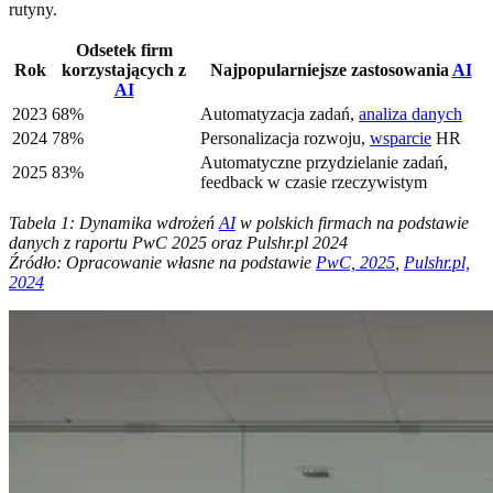
rutyny.
Odsetek firm
Rok
korzystających z
Najpopularniejsze zastosowania
AI
AI
2023
68%
Automatyzacja zadań,
analiza danych
2024
78%
Personalizacja rozwoju,
wsparcie
HR
Automatyczne przydzielanie zadań,
2025
83%
feedback w czasie rzeczywistym
Tabela 1: Dynamika wdrożeń
AI
w polskich firmach na podstawie
danych z raportu PwC 2025 oraz Pulshr.pl 2024
Źródło: Opracowanie własne na podstawie
PwC, 2025
,
Pulshr.pl,
2024