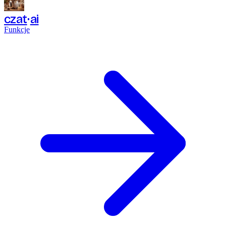
czat
ai
Funkcje