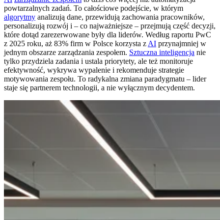
powtarzalnych zadań. To całościowe podejście, w którym
algorytmy
analizują dane, przewidują zachowania pracowników,
personalizują rozwój i – co najważniejsze – przejmują część decyzji,
które dotąd zarezerwowane były dla liderów. Według raportu PwC
z 2025 roku, aż 83% firm w Polsce korzysta z
AI
przynajmniej w
jednym obszarze zarządzania zespołem.
Sztuczna inteligencja
nie
tylko przydziela zadania i ustala priorytety, ale też monitoruje
efektywność, wykrywa wypalenie i rekomenduje strategie
motywowania zespołu. To radykalna zmiana paradygmatu – lider
staje się partnerem technologii, a nie wyłącznym decydentem.