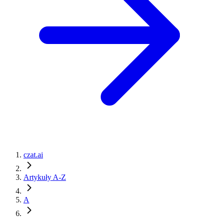
czat.ai
Artykuły A-Z
A