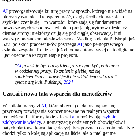
AI
przeorganizowuje kulturę pracy w sposób, którego nie widać na
pierwszy rzut oka. Transparentność, ciągły feedback, nacisk na
szybkie uczenie się – to wartości, które stają się fundamentem
nowoczesnych zespołów. Jednak ta presja algorytmów niesie też
ciemne strony: niektórzy czują się pod ciągłą obserwacją, inni
walczą z poczuciem odczłowieczenia. Według badania Pulshr.pl, już
52% polskich pracowników postrzega
AI
jako pełnoprawnego
członka zespołu. To nie jest już chłodna automatyzacja – to digitalne
„ja” obecne na każdym etapie projektu.
"
AI
przestaje być narzędziem, a zaczyna być partnerem
w codziennej pracy. To zmienia głębiej niż się
spodziewaliśmy – nawet jeśli nie widać tego od razu." —
cytat z artykułu Pulshr.pl,
2024
Czat.ai i nowa fala wsparcia dla menedżerów
W natłoku narzędzi
AI
, które obiecują cuda, realną zmianę
przynoszą rozwiązania skoncentrowane na realnym wsparciu
menedżera. Platformy takie jak czat.
ai
umożliwiają
szybkie
zdobywanie wiedzy
, automatyzację codziennych obowiązków i
natychmiastową konsultację decyzji bez poczucia osamotnienia. Nie
chodzi tylko o kolejną aplikację na liście, ale o inteligentne