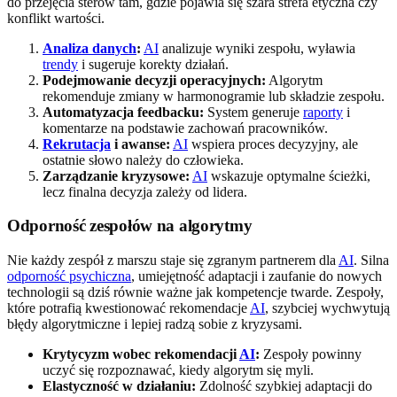
do przejęcia sterów tam, gdzie pojawia się szara strefa etyczna czy
konflikt wartości.
Analiza danych
:
AI
analizuje wyniki zespołu, wyławia
trendy
i sugeruje korekty działań.
Podejmowanie decyzji operacyjnych:
Algorytm
rekomenduje zmiany w harmonogramie lub składzie zespołu.
Automatyzacja feedbacku:
System generuje
raporty
i
komentarze na podstawie zachowań pracowników.
Rekrutacja
i awanse:
AI
wspiera proces decyzyjny, ale
ostatnie słowo należy do człowieka.
Zarządzanie kryzysowe:
AI
wskazuje optymalne ścieżki,
lecz finalna decyzja zależy od lidera.
Odporność zespołów na algorytmy
Nie każdy zespół z marszu staje się zgranym partnerem dla
AI
. Silna
odporność psychiczna
, umiejętność adaptacji i zaufanie do nowych
technologii są dziś równie ważne jak kompetencje twarde. Zespoły,
które potrafią kwestionować rekomendacje
AI
, szybciej wychwytują
błędy algorytmiczne i lepiej radzą sobie z kryzysami.
Krytycyzm wobec rekomendacji
AI
:
Zespoły powinny
uczyć się rozpoznawać, kiedy algorytm się myli.
Elastyczność w działaniu:
Zdolność szybkiej adaptacji do