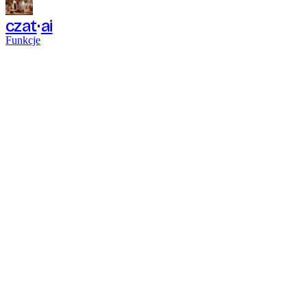
czat
ai
Funkcje