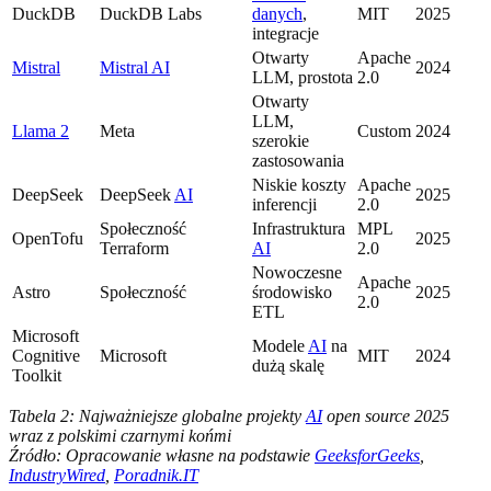
DuckDB
DuckDB Labs
danych
,
MIT
2025
integracje
Otwarty
Apache
Mistral
Mistral AI
2024
LLM, prostota
2.0
Otwarty
LLM,
Llama 2
Meta
Custom
2024
szerokie
zastosowania
Niskie koszty
Apache
DeepSeek
DeepSeek
AI
2025
inferencji
2.0
Społeczność
Infrastruktura
MPL
OpenTofu
2025
Terraform
AI
2.0
Nowoczesne
Apache
Astro
Społeczność
środowisko
2025
2.0
ETL
Microsoft
Modele
AI
na
Cognitive
Microsoft
MIT
2024
dużą skalę
Toolkit
Tabela 2: Najważniejsze globalne projekty
AI
open source 2025
wraz z polskimi czarnymi końmi
Źródło: Opracowanie własne na podstawie
GeeksforGeeks
,
IndustryWired
,
Poradnik.IT