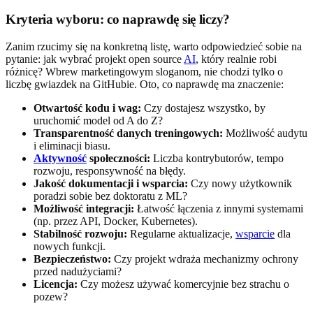
Kryteria wyboru: co naprawdę się liczy?
Zanim rzucimy się na konkretną listę, warto odpowiedzieć sobie na
pytanie: jak wybrać projekt open source
AI
, który realnie robi
różnicę? Wbrew marketingowym sloganom, nie chodzi tylko o
liczbę gwiazdek na GitHubie. Oto, co naprawdę ma znaczenie:
Otwartość kodu i wag:
Czy dostajesz wszystko, by
uruchomić model od A do Z?
Transparentność danych treningowych:
Możliwość audytu
i eliminacji biasu.
Aktywność
społeczności:
Liczba kontrybutorów, tempo
rozwoju, responsywność na błędy.
Jakość dokumentacji i wsparcia:
Czy nowy użytkownik
poradzi sobie bez doktoratu z ML?
Możliwość integracji:
Łatwość łączenia z innymi systemami
(np. przez API, Docker, Kubernetes).
Stabilność rozwoju:
Regularne aktualizacje,
wsparcie
dla
nowych funkcji.
Bezpieczeństwo:
Czy projekt wdraża mechanizmy ochrony
przed nadużyciami?
Licencja:
Czy możesz używać komercyjnie bez strachu o
pozew?