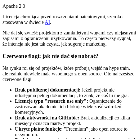
Apache 2.0
Licencja chroniąca przed roszczeniami patentowymi, szeroko
stosowana w świecie
AI
.
Nie daj się zwieść projektom z zamkniętymi wagami czy niejasnymi
zapisami o ograniczeniu użytkowania. To często pierwszy sygnał,
że intencja nie jest tak czysta, jak sugeruje marketing.
Czerwone flagi: jak nie dać się nabrać?
Na rynku roi się od projektów, które próbują wejść na hype train,
ale realnie niewiele mają wspólnego z open source. Oto najczęstsze
czerwone flagi:
Brak publicznej dokumentacji:
Jeżeli projekt nie
udostępnia pełnej dokumentacji, to znak, że coś tu nie gra.
Licencje typu "research use only":
Ograniczenie do
zastosowań akademickich blokuje większość wdrożeń
komercyjnych.
Brak aktywności na GitHubie:
Brak aktualizacji co kilka
miesięcy oznacza martwy projekt.
Ukryte płatne funkcje:
"Freemium" jako open source to
oksymoron.