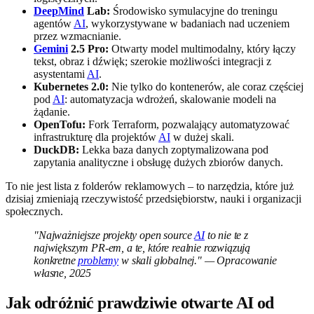
DeepMind
Lab:
Środowisko symulacyjne do treningu
agentów
AI
, wykorzystywane w badaniach nad uczeniem
przez wzmacnianie.
Gemini
2.5 Pro:
Otwarty model multimodalny, który łączy
tekst, obraz i dźwięk; szerokie możliwości integracji z
asystentami
AI
.
Kubernetes 2.0:
Nie tylko do kontenerów, ale coraz częściej
pod
AI
: automatyzacja wdrożeń, skalowanie modeli na
żądanie.
OpenTofu:
Fork Terraform, pozwalający automatyzować
infrastrukturę dla projektów
AI
w dużej skali.
DuckDB:
Lekka baza danych zoptymalizowana pod
zapytania analityczne i obsługę dużych zbiorów danych.
To nie jest lista z folderów reklamowych – to narzędzia, które już
dzisiaj zmieniają rzeczywistość przedsiębiorstw, nauki i organizacji
społecznych.
"Najważniejsze projekty open source
AI
to nie te z
największym PR-em, a te, które realnie rozwiązują
konkretne
problemy
w skali globalnej." — Opracowanie
własne, 2025
Jak odróżnić prawdziwie otwarte AI od