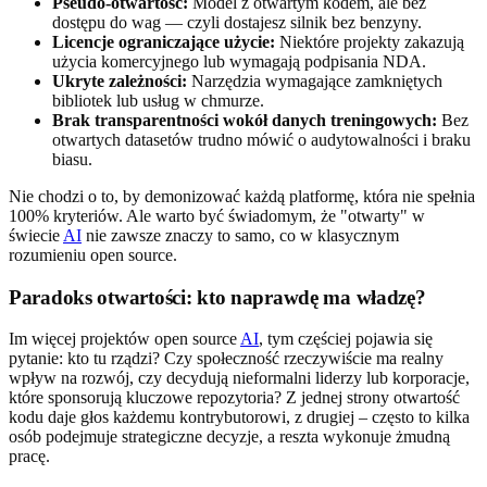
Pseudo-otwartość:
Model z otwartym kodem, ale bez
dostępu do wag — czyli dostajesz silnik bez benzyny.
Licencje ograniczające użycie:
Niektóre projekty zakazują
użycia komercyjnego lub wymagają podpisania NDA.
Ukryte zależności:
Narzędzia wymagające zamkniętych
bibliotek lub usług w chmurze.
Brak transparentności wokół danych treningowych:
Bez
otwartych datasetów trudno mówić o audytowalności i braku
biasu.
Nie chodzi o to, by demonizować każdą platformę, która nie spełnia
100% kryteriów. Ale warto być świadomym, że "otwarty" w
świecie
AI
nie zawsze znaczy to samo, co w klasycznym
rozumieniu open source.
Paradoks otwartości: kto naprawdę ma władzę?
Im więcej projektów open source
AI
, tym częściej pojawia się
pytanie: kto tu rządzi? Czy społeczność rzeczywiście ma realny
wpływ na rozwój, czy decydują nieformalni liderzy lub korporacje,
które sponsorują kluczowe repozytoria? Z jednej strony otwartość
kodu daje głos każdemu kontrybutorowi, z drugiej – często to kilka
osób podejmuje strategiczne decyzje, a reszta wykonuje żmudną
pracę.