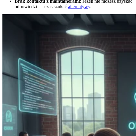
Brak kontaktu z maintainerami:
Jeżeli nie możesz uzyskać
odpowiedzi — czas szukać
alternatywy
.