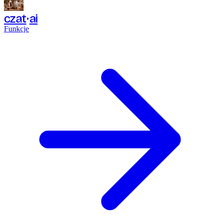
czat
ai
Funkcje