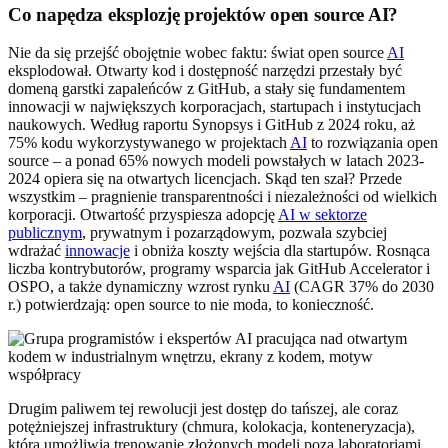
Co napędza eksplozję projektów open source AI?
Nie da się przejść obojętnie wobec faktu: świat open source
AI
eksplodował. Otwarty kod i dostępność narzędzi przestały być
domeną garstki zapaleńców z GitHub, a stały się fundamentem
innowacji w największych korporacjach, startupach i instytucjach
naukowych. Według raportu Synopsys i GitHub z 2024 roku, aż
75% kodu wykorzystywanego w projektach
AI
to rozwiązania open
source – a ponad 65% nowych modeli powstałych w latach 2023-
2024 opiera się na otwartych licencjach. Skąd ten szał? Przede
wszystkim – pragnienie transparentności i niezależności od wielkich
korporacji. Otwartość przyspiesza adopcję
AI w sektorze
publicznym
, prywatnym i pozarządowym, pozwala szybciej
wdrażać
innowacje
i obniża koszty wejścia dla startupów. Rosnąca
liczba kontrybutorów, programy wsparcia jak GitHub Accelerator i
OSPO, a także dynamiczny wzrost rynku
AI
(CAGR 37% do 2030
r.) potwierdzają: open source to nie moda, to konieczność.
Drugim paliwem tej rewolucji jest dostęp do tańszej, ale coraz
potężniejszej infrastruktury (chmura, kolokacja, konteneryzacja),
która umożliwia trenowanie złożonych modeli poza laboratoriami