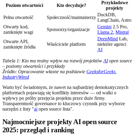
Przykładowe
Poziom otwartości
Kto decyduje?
projekty
DuckDB,
Pełna otwartość
Społeczność/maintainerzy
LangChain, Astro
Otwarty kod,
Gemini
2.5 Pro,
Sponsorzy/organizacje
zamknięte wagi
Llama 2
,
Mistral
DeepMind
Lab,
Otwarte API,
Właściciele platform
niektóre agenci
zamknięte źródła
AI
Tabela 1: Kto ma realny wpływ na rozwój projektów
AI
open source
– poziomy otwartości i przykłady
Źródło: Opracowanie własne na podstawie
GeeksforGeeks
,
IndustryWired
Warto być świadomym, że nawet na najbardziej demokratycznych
platformach pojawiają się konflikty interesów — od walki o
wpływy po próby przejęcia projektu przez duże firmy.
Transparentność governance to kluczowy czynnik przy wyborze
narzędzi z listy "
ai
open source lista".
Najmocniejsze projekty AI open source
2025: przegląd i ranking