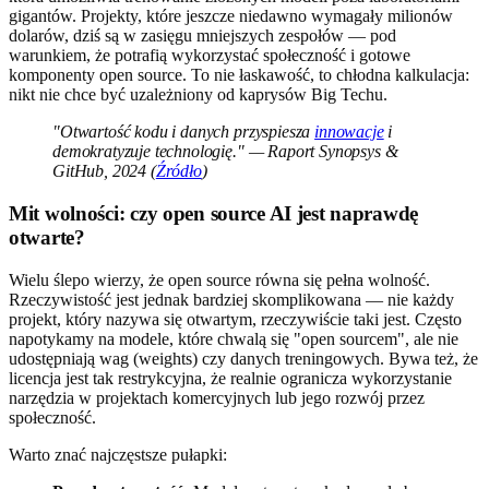
gigantów. Projekty, które jeszcze niedawno wymagały milionów
dolarów, dziś są w zasięgu mniejszych zespołów — pod
warunkiem, że potrafią wykorzystać społeczność i gotowe
komponenty open source. To nie łaskawość, to chłodna kalkulacja:
nikt nie chce być uzależniony od kaprysów Big Techu.
"Otwartość kodu i danych przyspiesza
innowacje
i
demokratyzuje technologię." — Raport Synopsys &
GitHub, 2024 (
Źródło
)
Mit wolności: czy open source AI jest naprawdę
otwarte?
Wielu ślepo wierzy, że open source równa się pełna wolność.
Rzeczywistość jest jednak bardziej skomplikowana — nie każdy
projekt, który nazywa się otwartym, rzeczywiście taki jest. Często
napotykamy na modele, które chwalą się "open sourcem", ale nie
udostępniają wag (weights) czy danych treningowych. Bywa też, że
licencja jest tak restrykcyjna, że realnie ogranicza wykorzystanie
narzędzia w projektach komercyjnych lub jego rozwój przez
społeczność.
Warto znać najczęstsze pułapki: