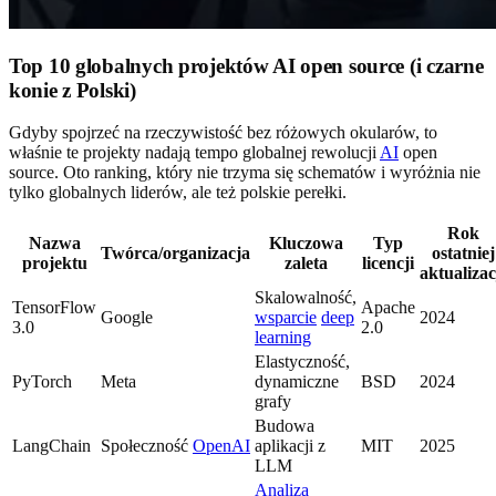
Top 10 globalnych projektów AI open source (i czarne
konie z Polski)
Gdyby spojrzeć na rzeczywistość bez różowych okularów, to
właśnie te projekty nadają tempo globalnej rewolucji
AI
open
source. Oto ranking, który nie trzyma się schematów i wyróżnia nie
tylko globalnych liderów, ale też polskie perełki.
Rok
Nazwa
Kluczowa
Typ
Twórca/organizacja
ostatniej
projektu
zaleta
licencji
aktualizac
Skalowalność,
TensorFlow
Apache
Google
wsparcie
deep
2024
3.0
2.0
learning
Elastyczność,
PyTorch
Meta
dynamiczne
BSD
2024
grafy
Budowa
LangChain
Społeczność
OpenAI
aplikacji z
MIT
2025
LLM
Analiza