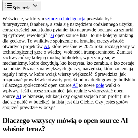
Spis treści
W świecie, w którym
sztuczna inteligencja
przestała być
futurystyczną fanaberią, a stała się narzędziem codziennego użytku,
coraz częściej pada jedno pytanie: kto naprawdę pociąga za sznurki
tej cyfrowej rewolucji? "
ai
open source lista" to nie kolejny ranking
dla geeków. To wnikliwe spojrzenie na brutalną rzeczywistość
otwartych projektów
AI
, które właśnie w 2025 roku rozdają karty w
technologicznej grze o władzę, wolność i transparentność. Zamiast
zachwycać się kolejną modną biblioteką, wgryzamy się w
mechanizmy, które decydują, kto korzysta, kto zarabia, a kto zostaje
na lodzie. Poznasz największych graczy, narzędzia, które zmieniają
reguły i mity, w które wciąż wierzy większość. Sprawdzisz, jak
rozpoznać prawdziwie otwarty projekt od marketingowego bullshitu
i dlaczego społeczność open source
AI
to nowe
pole
walki o
wpływy. Jeśli chcesz zrozumieć, jak realnie wykorzystać open
source
AI
w biznesie, edukacji czy organizacjach non-profit (i nie
dać się nabić w butelkę), ta lista jest dla Ciebie. Czy jesteś gotów
spojrzeć prawdzie w oczy?
Dlaczego wszyscy mówią o open source AI
właśnie teraz?