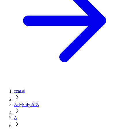
czat.ai
Artykuły A-Z
A