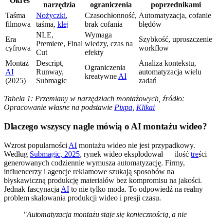
Okres
narzędzia
ograniczenia
poprzednikami
Taśma
Nożyczki
,
Czasochłonność,
Automatyzacja, cofanie
filmowa
taśma,
klej
brak cofania
błędów
NLE,
Wymaga
Era
Szybkość, uproszczenie
Premiere, Final
wiedzy, czas na
cyfrowa
workflow
Cut
efekty
Montaż
Descript,
Analiza kontekstu,
Ograniczenia
AI
Runway,
automatyzacja wielu
kreatywne
AI
(2025)
Submagic
zadań
Tabela 1: Przemiany w narzędziach montażowych, źródło:
Opracowanie własne na podstawie
Pixpa
,
Klikai
Dlaczego wszyscy nagle mówią o AI montażu wideo?
Wzrost popularności
AI
montażu wideo nie jest przypadkowy.
Według
Submagic, 2025
, rynek wideo eksplodował — ilość
tre
ści
generowanych codziennie wymusza automatyzację. Firmy,
influencerzy i agencje reklamowe szukają sposobów na
błyskawiczną produkcję materiałów bez kompromisu na jakości.
Jednak fascynacja
AI
to nie tylko moda. To odpowiedź na realny
problem skalowania produkcji wideo i presji czasu.
"Automatyzacja montażu staje się koniecznością, a nie