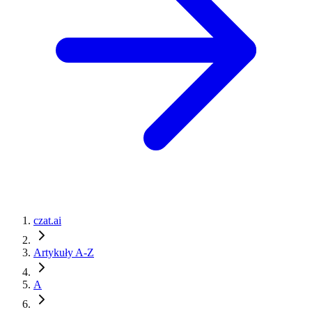
czat.ai
Artykuły A-Z
A