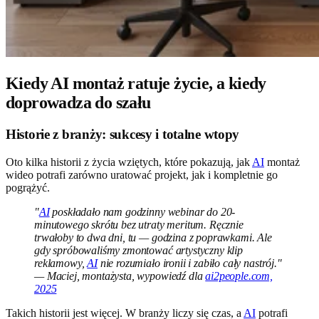
Kiedy AI montaż ratuje życie, a kiedy
doprowadza do szału
Historie z branży: sukcesy i totalne wtopy
Oto kilka historii z życia wziętych, które pokazują, jak
AI
montaż
wideo potrafi zarówno uratować projekt, jak i kompletnie go
pogrążyć.
"
AI
poskładało nam godzinny webinar do 20-
minutowego skrótu bez utraty meritum. Ręcznie
trwałoby to dwa dni, tu — godzina z poprawkami. Ale
gdy spróbowaliśmy zmontować artystyczny klip
reklamowy,
AI
nie rozumiało ironii i zabiło cały nastrój."
— Maciej, montażysta, wypowiedź dla
ai2people.com,
2025
Takich historii jest więcej. W branży liczy się czas, a
AI
potrafi