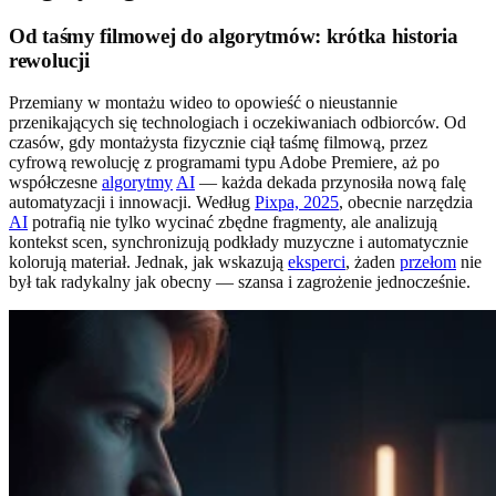
Od taśmy filmowej do algorytmów: krótka historia
rewolucji
Przemiany w montażu wideo to opowieść o nieustannie
przenikających się technologiach i oczekiwaniach odbiorców. Od
czasów, gdy montażysta fizycznie ciął taśmę filmową, przez
cyfrową rewolucję z programami typu Adobe Premiere, aż po
współczesne
algorytmy
AI
— każda dekada przynosiła nową falę
automatyzacji i innowacji. Według
Pixpa, 2025
, obecnie narzędzia
AI
potrafią nie tylko wycinać zbędne fragmenty, ale analizują
kontekst scen, synchronizują podkłady muzyczne i automatycznie
kolorują materiał. Jednak, jak wskazują
eksperci
, żaden
przełom
nie
był tak radykalny jak obecny — szansa i zagrożenie jednocześnie.