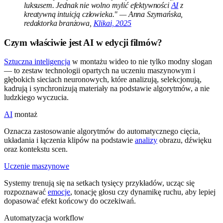
luksusem. Jednak nie wolno mylić efektywności
AI
z
kreatywną intuicją człowieka." — Anna Szymańska,
redaktorka branżowa,
Klikai, 2025
Czym właściwie jest AI w edycji filmów?
Sztuczna inteligencja
w montażu wideo to nie tylko modny slogan
— to zestaw technologii opartych na uczeniu maszynowym i
głębokich sieciach neuronowych, które analizują, selekcjonują,
kadrują i synchronizują materiały na podstawie algorytmów, a nie
ludzkiego wyczucia.
AI
montaż
Oznacza zastosowanie algorytmów do automatycznego cięcia,
układania i łączenia klipów na podstawie
analizy
obrazu, dźwięku
oraz kontekstu scen.
Uczenie maszynowe
Systemy trenują się na setkach tysięcy przykładów, ucząc się
rozpoznawać
emocje
, tonację głosu czy dynamikę ruchu, aby lepiej
dopasować efekt końcowy do oczekiwań.
Automatyzacja workflow