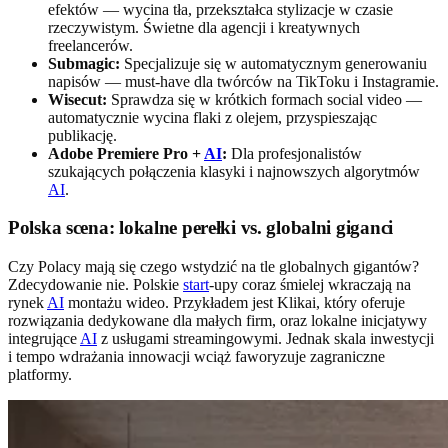
efektów — wycina tła, przekształca stylizacje w czasie
rzeczywistym. Świetne dla agencji i kreatywnych
freelancerów.
Submagic:
Specjalizuje się w automatycznym generowaniu
napisów — must-have dla twórców na TikToku i Instagramie.
Wisecut:
Sprawdza się w krótkich formach social video —
automatycznie wycina flaki z olejem, przyspieszając
publikację.
Adobe Premiere Pro +
AI
:
Dla profesjonalistów
szukających połączenia klasyki i najnowszych algorytmów
AI
.
Polska scena: lokalne perełki vs. globalni giganci
Czy Polacy mają się czego wstydzić na tle globalnych gigantów?
Zdecydowanie nie. Polskie
start
-upy coraz śmielej wkraczają na
rynek
AI
montażu wideo. Przykładem jest Klikai, który oferuje
rozwiązania dedykowane dla małych firm, oraz lokalne inicjatywy
integrujące
AI
z usługami streamingowymi. Jednak skala inwestycji
i tempo wdrażania innowacji wciąż faworyzuje zagraniczne
platformy.