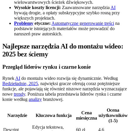
wielowarstwowych ścieżek dźwiękowych.
Wysokie koszty licencji:
Zaawansowane narzędzia
AI
bywają drogie, a opłaty subskrypcyjne szybko rosną przy
większych projektach.
Problemy
etyczne:
Automatyczne generowanie treści
na
podstawie istniejących materiałów może prowadzić do
naruszeń praw autorskich.
Najlepsze narzędzia AI do montażu wideo:
2025 bez ściemy
Przegląd liderów rynku i czarne konie
Rynek
AI
do montażu wideo rozwija się dynamicznie. Według
Bedzieładnie, 2025
, najwięksi gracze oferują coraz potężniejsze
funkcje, ale pojawiają się również niszowe narzędzia wyznaczające
nowe
trendy
. Poniższa tabela przedstawia liderów rynku i czarne
konie według
analizy
branżowej.
Ocena
Cena
Narzędzie
Kluczowa funkcja
użytkowników
miesięczna
(1-5)
Edycja tekstowa,
Descript
60 zł
4.6