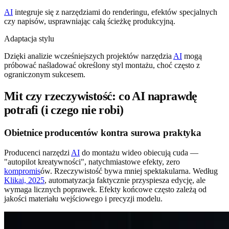
AI
integruje się z narzędziami do renderingu, efektów specjalnych
czy napisów, usprawniając całą ścieżkę produkcyjną.
Adaptacja stylu
Dzięki analizie wcześniejszych projektów narzędzia
AI
mogą
próbować naśladować określony styl montażu, choć często z
ograniczonym sukcesem.
Mit czy rzeczywistość: co AI naprawdę
potrafi (i czego nie robi)
Obietnice producentów kontra surowa praktyka
Producenci narzędzi
AI
do montażu wideo obiecują cuda —
"autopilot kreatywności", natychmiastowe efekty, zero
kompromis
ów. Rzeczywistość bywa mniej spektakularna. Według
Klikai, 2025
, automatyzacja faktycznie przyspiesza edycję, ale
wymaga licznych poprawek. Efekty końcowe często zależą od
jakości materiału wejściowego i precyzji modelu.