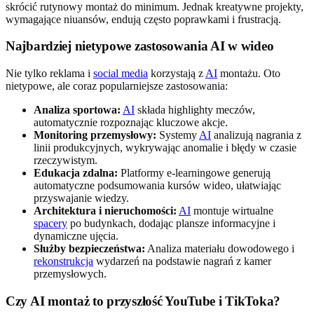
skrócić rutynowy montaż do minimum. Jednak kreatywne projekty,
wymagające niuansów, endują często poprawkami i frustracją.
Najbardziej nietypowe zastosowania AI w wideo
Nie tylko reklama i
social media
korzystają z
AI
montażu. Oto
nietypowe, ale coraz popularniejsze zastosowania:
Analiza sportowa:
AI
składa highlighty meczów,
automatycznie rozpoznając kluczowe akcje.
Monitoring przemysłowy:
Systemy
AI
analizują nagrania z
linii produkcyjnych, wykrywając anomalie i błędy w czasie
rzeczywistym.
Edukacja zdalna:
Platformy e-learningowe generują
automatyczne podsumowania kursów wideo, ułatwiając
przyswajanie wiedzy.
Architektura i nieruchomości:
AI
montuje wirtualne
spacery
po budynkach, dodając plansze informacyjne i
dynamiczne ujęcia.
Służby bezpieczeństwa:
Analiza materiału dowodowego i
rekonstrukcja
wydarzeń na podstawie nagrań z kamer
przemysłowych.
Czy AI montaż to przyszłość YouTube i TikToka?