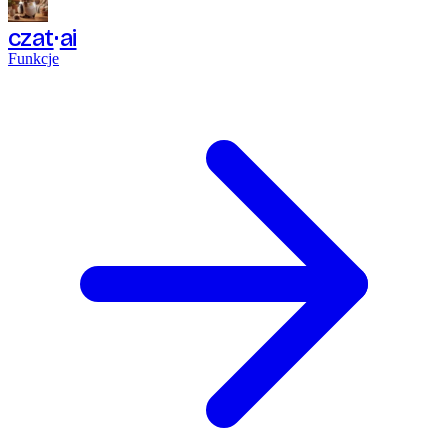
czat
ai
Funkcje