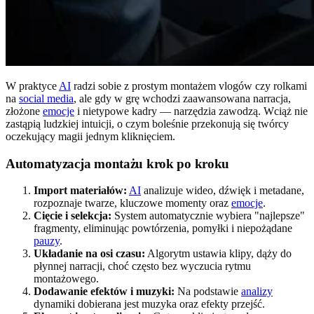
W praktyce
AI
radzi sobie z prostym montażem vlogów czy rolkami
na
social media
, ale gdy w grę wchodzi zaawansowana narracja,
złożone
emocje
i nietypowe kadry — narzędzia zawodzą. Wciąż nie
zastąpią ludzkiej intuicji, o czym boleśnie przekonują się twórcy
oczekujący magii jednym kliknięciem.
Automatyzacja montażu krok po kroku
Import materiałów:
AI
analizuje wideo, dźwięk i metadane,
rozpoznaje twarze, kluczowe momenty oraz
emocje
.
Cięcie i selekcja:
System automatycznie wybiera "najlepsze"
fragmenty, eliminując powtórzenia, pomyłki i niepożądane
pauzy
.
Układanie na osi czasu:
Algorytm ustawia klipy, dąży do
płynnej narracji, choć często bez wyczucia rytmu
montażowego.
Dodawanie efektów i muzyki:
Na podstawie
analizy
dynamiki dobierana jest muzyka oraz efekty przejść.