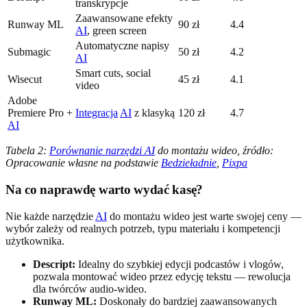
transkrypcje
Zaawansowane efekty
Runway ML
90 zł
4.4
AI
, green screen
Automatyczne napisy
Submagic
50 zł
4.2
AI
Smart cuts, social
Wisecut
45 zł
4.1
video
Adobe
Premiere Pro +
Integracja
AI
z klasyką
120 zł
4.7
AI
Tabela 2:
Porównanie narzędzi AI
do montażu wideo, źródło:
Opracowanie własne na podstawie
Bedzieładnie
,
Pixpa
Na co naprawdę warto wydać kasę?
Nie każde narzędzie
AI
do montażu wideo jest warte swojej ceny —
wybór zależy od realnych potrzeb, typu materiału i kompetencji
użytkownika.
Descript:
Idealny do szybkiej edycji podcastów i vlogów,
pozwala montować wideo przez edycję tekstu — rewolucja
dla twórców audio-wideo.
Runway ML:
Doskonały do bardziej zaawansowanych