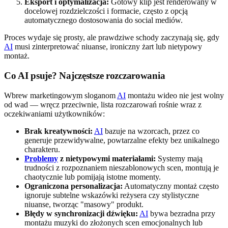
Eksport i optymalizacja:
Gotowy klip jest renderowany w
docelowej rozdzielczości i formacie, często z opcją
automatycznego dostosowania do social mediów.
Proces wydaje się prosty, ale prawdziwe schody zaczynają się, gdy
AI
musi zinterpretować niuanse, ironiczny żart lub nietypowy
montaż.
Co AI psuje? Najczęstsze rozczarowania
Wbrew marketingowym sloganom
AI
montażu wideo nie jest wolny
od wad — wręcz przeciwnie, lista rozczarowań rośnie wraz z
oczekiwaniami użytkowników:
Brak kreatywności:
AI
bazuje na wzorcach, przez co
generuje przewidywalne, powtarzalne efekty bez unikalnego
charakteru.
Problemy
z nietypowymi materiałami:
Systemy mają
trudności z rozpoznaniem nieszablonowych scen, montują je
chaotycznie lub pomijają istotne momenty.
Ograniczona personalizacja:
Automatyczny montaż często
ignoruje subtelne wskazówki reżysera czy stylistyczne
niuanse, tworząc "masowy" produkt.
Błędy w synchronizacji dźwięku:
AI
bywa bezradna przy
montażu muzyki do złożonych scen emocjonalnych lub