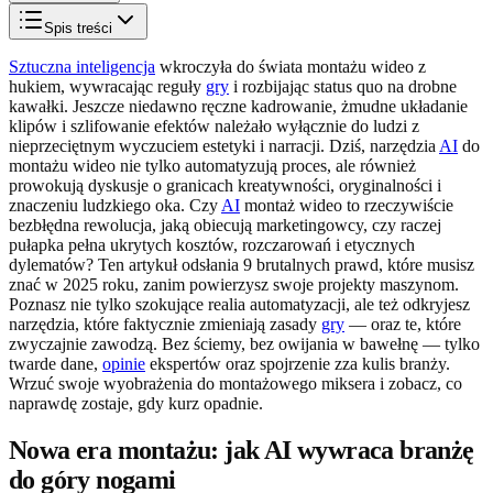
Spis treści
Sztuczna inteligencja
wkroczyła do świata montażu wideo z
hukiem, wywracając reguły
gry
i rozbijając status quo na drobne
kawałki. Jeszcze niedawno ręczne kadrowanie, żmudne układanie
klipów i szlifowanie efektów należało wyłącznie do ludzi z
nieprzeciętnym wyczuciem estetyki i narracji. Dziś, narzędzia
AI
do
montażu wideo nie tylko automatyzują proces, ale również
prowokują dyskusje o granicach kreatywności, oryginalności i
znaczeniu ludzkiego oka. Czy
AI
montaż wideo to rzeczywiście
bezbłędna rewolucja, jaką obiecują marketingowcy, czy raczej
pułapka pełna ukrytych kosztów, rozczarowań i etycznych
dylematów? Ten artykuł odsłania 9 brutalnych prawd, które musisz
znać w 2025 roku, zanim powierzysz swoje projekty maszynom.
Poznasz nie tylko szokujące realia automatyzacji, ale też odkryjesz
narzędzia, które faktycznie zmieniają zasady
gry
— oraz te, które
zwyczajnie zawodzą. Bez ściemy, bez owijania w bawełnę — tylko
twarde dane,
opinie
ekspertów oraz spojrzenie zza kulis branży.
Wrzuć swoje wyobrażenia do montażowego miksera i zobacz, co
naprawdę zostaje, gdy kurz opadnie.
Nowa era montażu: jak AI wywraca branżę
do góry nogami