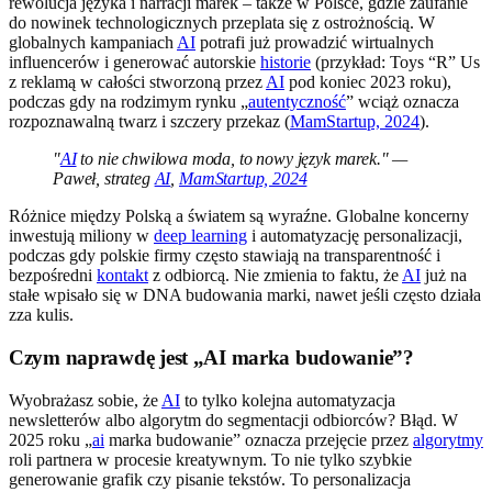
rewolucja języka i narracji marek – także w Polsce, gdzie zaufanie
do nowinek technologicznych przeplata się z ostrożnością. W
globalnych kampaniach
AI
potrafi już prowadzić wirtualnych
influencerów i generować autorskie
historie
(przykład: Toys “R” Us
z reklamą w całości stworzoną przez
AI
pod koniec 2023 roku),
podczas gdy na rodzimym rynku „
autentyczność
” wciąż oznacza
rozpoznawalną twarz i szczery przekaz (
MamStartup, 2024
).
"
AI
to nie chwilowa moda, to nowy język marek." —
Paweł, strateg
AI
,
MamStartup, 2024
Różnice między Polską a światem są wyraźne. Globalne koncerny
inwestują miliony w
deep learning
i automatyzację personalizacji,
podczas gdy polskie firmy często stawiają na transparentność i
bezpośredni
kontakt
z odbiorcą. Nie zmienia to faktu, że
AI
już na
stałe wpisało się w DNA budowania marki, nawet jeśli często działa
zza kulis.
Czym naprawdę jest „AI marka budowanie”?
Wyobrażasz sobie, że
AI
to tylko kolejna automatyzacja
newsletterów albo algorytm do segmentacji odbiorców? Błąd. W
2025 roku „
ai
marka budowanie” oznacza przejęcie przez
algorytmy
roli partnera w procesie kreatywnym. To nie tylko szybkie
generowanie grafik czy pisanie tekstów. To personalizacja