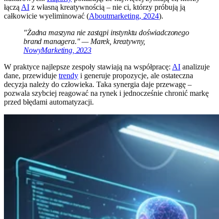
łączą
AI
z własną kreatywnością – nie ci, którzy próbują ją
całkowicie wyeliminować (
Aboutmarketing, 2024
).
"Żadna maszyna nie zastąpi instynktu doświadczonego
brand managera." — Marek, kreatywny,
NowyMarketing, 2023
W praktyce najlepsze zespoły stawiają na współpracę:
AI
analizuje
dane, przewiduje
trendy
i generuje propozycje, ale ostateczna
decyzja należy do człowieka. Taka synergia daje przewagę –
pozwala szybciej reagować na rynek i jednocześnie chronić markę
przed błędami automatyzacji.