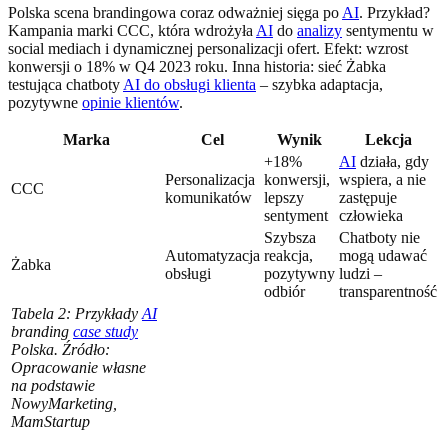
Polska scena brandingowa coraz odważniej sięga po
AI
. Przykład?
Kampania marki CCC, która wdrożyła
AI
do
analizy
sentymentu w
social mediach i dynamicznej personalizacji ofert. Efekt: wzrost
konwersji o 18% w Q4 2023 roku. Inna historia: sieć Żabka
testująca chatboty
AI do obsługi klienta
– szybka adaptacja,
pozytywne
opinie klientów
.
Marka
Cel
Wynik
Lekcja
+18%
AI
działa, gdy
Personalizacja
konwersji,
wspiera, a nie
CCC
komunikatów
lepszy
zastępuje
sentyment
człowieka
Szybsza
Chatboty nie
Automatyzacja
reakcja,
mogą udawać
Żabka
obsługi
pozytywny
ludzi –
odbiór
transparentność
Tabela 2: Przykłady
AI
branding
case study
Polska. Źródło:
Opracowanie własne
na podstawie
NowyMarketing,
MamStartup