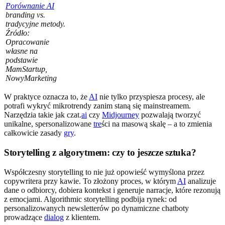
Porównanie AI
branding vs.
tradycyjne metody.
Źródło:
Opracowanie
własne na
podstawie
MamStartup,
NowyMarketing
W praktyce oznacza to, że
AI
nie tylko przyspiesza procesy, ale
potrafi wykryć mikrotrendy zanim staną się mainstreamem.
Narzędzia takie jak czat.
ai
czy
Midjourney
pozwalają tworzyć
unikalne, spersonalizowane
tre
ści na masową skalę – a to zmienia
całkowicie zasady
gry
.
Storytelling z algorytmem: czy to jeszcze sztuka?
Współczesny storytelling to nie już opowieść wymyślona przez
copywritera przy kawie. To złożony proces, w którym
AI
analizuje
dane o odbiorcy, dobiera kontekst i generuje narracje, które rezonują
z emocjami. Algorithmic storytelling podbija rynek: od
personalizowanych newsletterów po dynamiczne chatboty
prowadzące
dialog
z klientem.