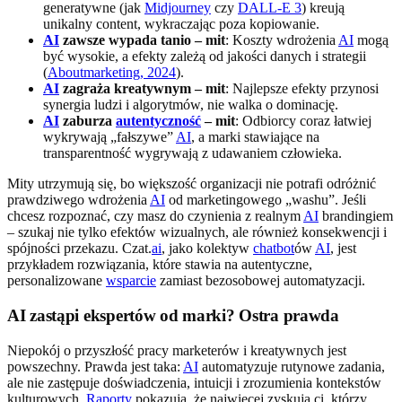
generatywne (jak
Midjourney
czy
DALL-E 3
) kreują
unikalny content, wykraczając poza kopiowanie.
AI
zawsze wypada tanio – mit
: Koszty wdrożenia
AI
mogą
być wysokie, a efekty zależą od jakości danych i strategii
(
Aboutmarketing, 2024
).
AI
zagraża kreatywnym – mit
: Najlepsze efekty przynosi
synergia ludzi i algorytmów, nie walka o dominację.
AI
zaburza
autentyczność
– mit
: Odbiorcy coraz łatwiej
wykrywają „fałszywe”
AI
, a marki stawiające na
transparentność wygrywają z udawaniem człowieka.
Mity utrzymują się, bo większość organizacji nie potrafi odróżnić
prawdziwego wdrożenia
AI
od marketingowego „washu”. Jeśli
chcesz rozpoznać, czy masz do czynienia z realnym
AI
brandingiem
– szukaj nie tylko efektów wizualnych, ale również konsekwencji i
spójności przekazu. Czat.
ai
, jako kolektyw
chatbot
ów
AI
, jest
przykładem rozwiązania, które stawia na autentyczne,
personalizowane
wsparcie
zamiast bezosobowej automatyzacji.
AI zastąpi ekspertów od marki? Ostra prawda
Niepokój o przyszłość pracy marketerów i kreatywnych jest
powszechny. Prawda jest taka:
AI
automatyzuje rutynowe zadania,
ale nie zastępuje doświadczenia, intuicji i zrozumienia kontekstów
kulturowych.
Raporty
pokazują, że najwięcej zyskują ci, którzy