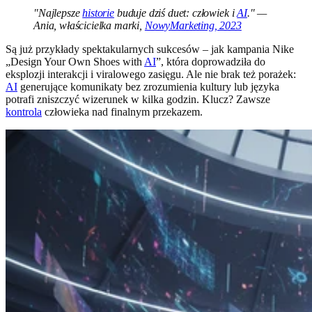
"Najlepsze
historie
buduje dziś duet: człowiek i
AI
." —
Ania, właścicielka marki,
NowyMarketing, 2023
Są już przykłady spektakularnych sukcesów – jak kampania Nike
„Design Your Own Shoes with
AI
”, która doprowadziła do
eksplozji interakcji i viralowego zasięgu. Ale nie brak też porażek:
AI
generujące komunikaty bez zrozumienia kultury lub języka
potrafi zniszczyć wizerunek w kilka godzin. Klucz? Zawsze
kontrola
człowieka nad finalnym przekazem.