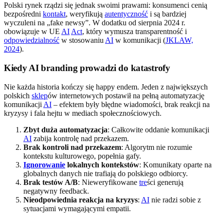
Polski rynek rządzi się jednak swoimi prawami: konsumenci cenią
bezpośredni
kontakt
, weryfikują
autentyczność
i są bardziej
wyczuleni na „fake newsy”. W dodatku od sierpnia 2024 r.
obowiązuje w UE
AI
Act
, który wymusza transparentność i
odpowiedzialność
w stosowaniu
AI
w komunikacji (
JKLAW,
2024
).
Kiedy AI branding prowadzi do katastrofy
Nie każda historia kończy się happy endem. Jeden z największych
polskich
sklep
ów internetowych postawił na pełną automatyzację
komunikacji
AI
– efektem były błędne wiadomości, brak reakcji na
kryzysy i fala hejtu w mediach społecznościowych.
Zbyt duża automatyzacja
: Całkowite oddanie komunikacji
AI
zabija kontrolę nad przekazem.
Brak kontroli nad przekazem
: Algorytm nie rozumie
kontekstu kulturowego, popełnia gafy.
Ignorowanie
lokalnych kontekstów
: Komunikaty oparte na
globalnych danych nie trafiają do polskiego odbiorcy.
Brak testów A/B
: Nieweryfikowane
tre
ści generują
negatywny feedback.
Nieodpowiednia reakcja na kryzys
:
AI
nie radzi sobie z
sytuacjami wymagającymi empatii.