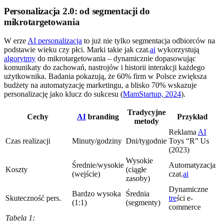
Personalizacja 2.0: od segmentacji do
mikrotargetowania
W erze
AI personalizacja
to już nie tylko segmentacja odbiorców na
podstawie wieku czy płci. Marki takie jak czat.
ai
wykorzystują
algorytmy
do mikrotargetowania – dynamicznie dopasowując
komunikaty do zachowań, nastrojów i historii interakcji każdego
użytkownika. Badania pokazują, że 60% firm w Polsce zwiększa
budżety na automatyzację marketingu, a blisko 70% wskazuje
personalizację jako klucz do sukcesu (
MamStartup, 2024
).
Tradycyjne
Cechy
AI
branding
Przykład
metody
Reklama
AI
Czas realizacji
Minuty/godziny
Dni/tygodnie
Toys “R” Us
(2023)
Wysokie
Średnie/wysokie
Automatyzacja
Koszty
(ciągłe
(wejście)
czat.
ai
zasoby)
Dynamiczne
Bardzo wysoka
Średnia
Skuteczność pers.
tre
ści e-
(1:1)
(segmenty)
commerce
Tabela 1: