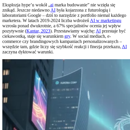
Eksplozja hype’u wokół „
ai
marka budowanie” nie wzięła się
znikąd. Jeszcze niedawno
AI
była kojarzona z futurologią i
laboratoriami Google – dziś to narzędzie z portfolio niemal każdego
marketera. W latach 2019-2024 liczba wdrożeń
AI w marketingu
wzrosła ponad dwukrotnie, a 67% specjalistów ocenia jej wpływ
pozytywnie (
Kantar, 2023
). Przestawiamy wajchę:
AI
przestaje być
ciekawostką, staje się warunkiem
gry
. W social mediach, e-
commerce czy brandingowych kampaniach personalizowanych –
wszędzie tam, gdzie liczy się szybkość reakcji i finezja przekazu,
AI
zaczyna dyktować warunki.