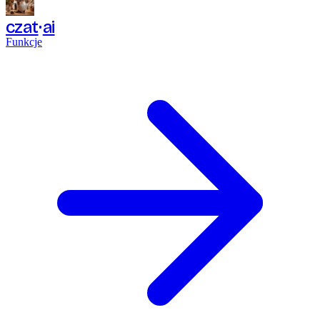
czat
ai
Funkcje