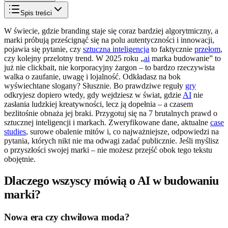
Spis treści
W świecie, gdzie branding staje się coraz bardziej algorytmiczny, a
marki próbują prześcignąć się na polu autentyczności i innowacji,
pojawia się pytanie, czy
sztuczna inteligencja
to faktycznie
przełom
,
czy kolejny przelotny trend. W 2025 roku „
ai
marka budowanie” to
już nie clickbait, nie korporacyjny żargon – to bardzo rzeczywista
walka o zaufanie, uwagę i lojalność. Odkładasz na bok
wyświechtane slogany? Słusznie. Bo prawdziwe reguły
gry
odkryjesz dopiero wtedy, gdy wejdziesz w świat, gdzie
AI
nie
zasłania ludzkiej kreatywności, lecz ją dopełnia – a czasem
bezlitośnie obnaża jej braki. Przygotuj się na 7 brutalnych prawd o
sztucznej inteligencji i markach. Zweryfikowane dane, aktualne
case
studies
, surowe obalenie mitów i, co najważniejsze, odpowiedzi na
pytania, których nikt nie ma odwagi zadać publicznie. Jeśli myślisz
o przyszłości swojej marki – nie możesz przejść obok tego tekstu
obojętnie.
Dlaczego wszyscy mówią o AI w budowaniu
marki?
Nowa era czy chwilowa moda?