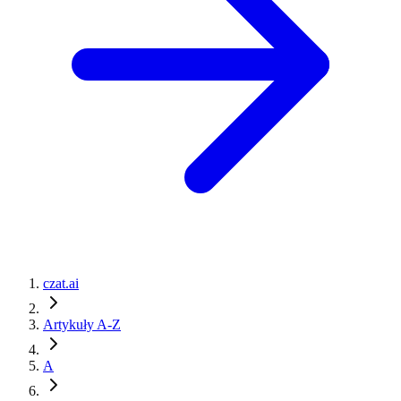
czat.ai
Artykuły A-Z
A