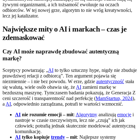
żywymi organizmami, a ich tożsamość ewoluuje na oczach
odbiorców. W tej nowej grze, algorytm to nie wróg kreatywności,
lecz jej katalizator.
Największe mity o AI i markach – czas je
zdemaskować
Czy AI może naprawdę zbudować autentyczną
markę?
Sceptycy powtarzają: „
AI
to tylko sztuczny hype, nigdy nie zbuduje
prawdziwej relacji z odbiorcą”. Ten argument pojawia się
niezmiennie – i nie bez powodu. W erze, gdzie
autentyczność
stała
się walutą, wiele osób obawia się, że
AI
zamieni markę w
bezduszną maszynę. Tymczasem badania pokazują, że Generacja Z
ceni szczerość i transparentność nad perfekcję (
MamStartup, 2024
),
a
AI
, odpowiednio zarządzana, potrafi te wartości wzmocnić.
AI
nie rozumie emocji – mit
:
Algorytmy
analizują
emocje
i
nastroje w czasie rzeczywistym, lecz nie „czują” ich jak
człowiek; potrafią jednak skutecznie modelować autentyczną
komunikację.
AI
tylko kopiuje
trendy
– mit
: Najlepsze systemy