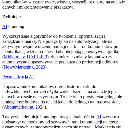
komunikatów w czasie rzeczywistym, storytelling oparty na analizie
danych i mikrotargetowanie przekazów.
Definicje:
AI
branding
Wykorzystanie algorytmów do tworzenia, optymalizacji i
zarządzania marką. Nie polega tylko na automatyzacji, ale na
aktywnym współtworzeniu narracji marki – od komunikatów po
identyfikację wizualną. Przykłady obejmują generatywną grafikę
(
Midjourney
,
DALL-E 3
), dynamiczne zmiany layoutów czy
automatyczne dopasowywanie przekazu do preferencji odbiorcy
(
NowyMarketing, 2023
).
Personalizacja AI
Dopasowanie komunikatów, ofert i historii marki do
indywidualnych potrzeb użytkownika, bazując na analizie jego
danych w czasie rzeczywistym. To nie tylko prosty retargeting, ale
umiejętność budowania relacji jeden do jednego na masową skalę
(
Aboutmarketing, 2024
).
Tradycyjne definicje brandingu tracą aktualność, bo
AI
wywraca
podstawy: odchodzimy od sztywnych ram komunikacji na rzecz
dynamicznych, samooptymalizujących się narracji. Marki stają się