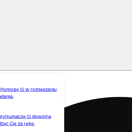
 rozmowie
Pomogę Ci w rozwiązaniu
dania.
Wytłumaczę Ci dowolną
ząc Cię za rękę.