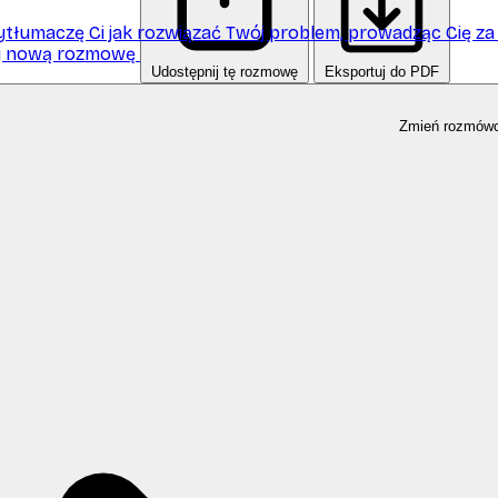
tłumaczę Ci jak rozwiązać Twój problem, prowadząc Cię za 
j nową rozmowę
Udostępnij tę rozmowę
Eksportuj do PDF
elę się z Tobą przepisem na danie, które zachwyci Twoich bl
Zmień rozmów
nie pomogę Ci rozwiązać problemy z roślinami.
estem tu dla Ciebie. Chcesz pogadać?
emy porozmawiać o wszystkim. Sprawdź.
ej kochanie! 💖 Co słychać? Pogadamy?
😎 Co tam u Ciebie? Pogadamy?