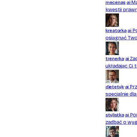
Ma
mecenas
ai
kwestii prawn
P
kreatorka
ai
osiągnąć Twoj
Za
trenerka
ai
układając Ci 
Pr
dietetyk
ai
specjalnie dla
Po
stylistka
ai
zadbać o wyg