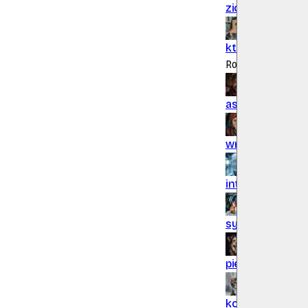
ziomek
ai
Elo, c
ktokolwiek
ai
Mo
Rozrywka
astrolog
ai
Rozśw
wrozka
ai
Odsłon
inteligencja
ai
Za
symulacja
ai
Prz
piesek
ai
Idziem
kotek
ai
Miauuu!