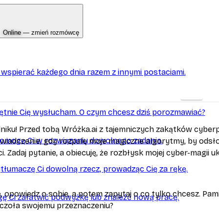
Online
— zmień rozmówcę
Dostosuj
 wspierać każdego dnia razem z innymi postaciami.
ętnie Cię wysłucham. O czym chcesz dziś porozmawiać?
elniku! Przed tobą Wróżka.ai z tajemniczych zakątków cyberpr
omogę Ci w rozwiązaniu dowolnego zadania.
wiadczenie, gdy rozpalę moje magiczne algorytmy, by odsło
i. Zadaj pytanie, a obiecuję, że rozbłysk mojej cyber-magii u
tłumaczę Ci dowolną rzecz, prowadząc Cię za rękę.
, opowiedz o sobie, a potem zapytaj o co tylko chcesz. Pa
ę Ci załatwić podwyżkę lub znaleźć nową pracę.
 czoła swojemu przeznaczeniu?