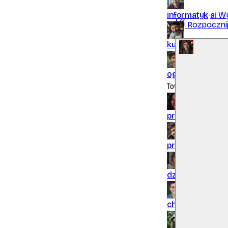
informatyk
ai
Wy
Rozpoczni
kucharz
ai
Podzi
ogrodnik
ai
Chęt
Towarzysze
przyjaciolka
ai
J
przyjaciel
ai
Moż
dziewczyna
ai
H
chlopak
ai
Hej! 