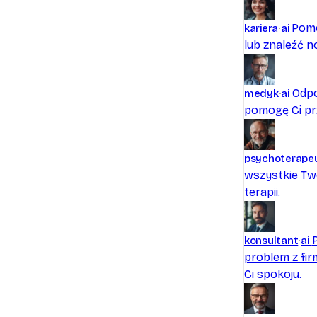
Pomo
kariera
ai
lub znaleźć n
Odpo
medyk
ai
pomogę Ci pr
psychoterape
wszystkie Tw
terapii.
konsultant
ai
problem z fir
Ci spokoju.