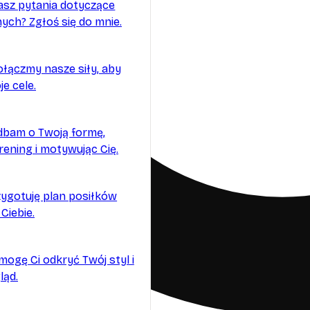
sz pytania dotyczące
ych? Zgłoś się do mnie.
ołączmy nasze siły, aby
e cele.
dbam o Twoją formę,
trening i motywując Cię.
zygotuję plan posiłków
 Ciebie.
mogę Ci odkryć Twój styl i
ląd.