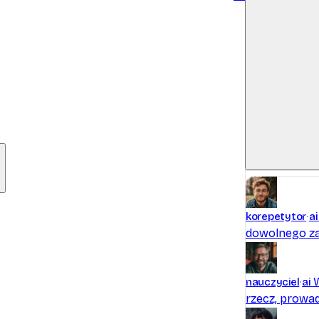
Pliki w tej
korepetytor
ai
Odśwież
dowolnego za
nauczyciel
ai
rzecz, prowad