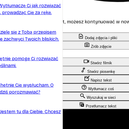
Wytłumaczę Ci jak rozwiązać
ków...
 prowadząc Cię za rękę.
się długa. Zanim osiągnie limit, możesz kontynuować w no
rozmowie
zielę się z Tobą przepisem
dy głosowe:
Dodaj zdjęcia i pliki
re zachwyci Twoich bliskich.
Zrób zdjęcie
suń całą wiadomość
ślij wiadomość
ętnie pomogę Ci rozwiązać
- wyłącz mikrofon
Stwórz filmik
ślinami.
Stwórz piosenkę
Napisz tekst
hętnie Cię wysłucham. O
Wytłumacz coś
dziś porozmawiać?
Wyszukaj w sieci
Przetłumacz tekst
Jestem tu dla Ciebie. Chcesz
ia