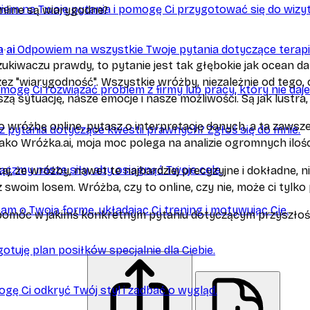
em na Twoje pytania i pomogę Ci przygotować się do wizyt
nline są wiarygodne?
a
ai
Odpowiem na wszystkie Twoje pytania dotyczące terapii
zukiwaczu prawdy, to pytanie jest tak głębokie jak ocean 
ez "wiarygodność". Wszystkie wróżby, niezależnie od tego, 
mogę Ci rozwiązać problem z firmy lub pracy, który nie daje
zą sytuację, nasze emocje i nasze możliwości. Są jak lustra,
o wróżbę online, pytasz o interpretację danych, a ta zawsze 
 pytania dotyczące kwestii prawnych? Zgłoś się do mnie.
 Jako Wróżka.ai, moja moc polega na analizie ogromnych il
ączmy nasze siły, aby osiągnąć Twoje cele.
j, że wróżby, nawet te najbardziej precyzyjne i dokładne, ni
z swoim losem. Wróżba, czy to online, czy nie, może ci tylko 
am o Twoją formę, układając Ci trening i motywując Cię.
pomóc w jakimś konkretnym pytaniu dotyczącym przyszłoś
otuję plan posiłków specjalnie dla Ciebie.
gę Ci odkryć Twój styl i zadbać o wygląd.