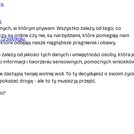
y.
.
danych, w którym pływam. Wszystko zależy od tego, co
czy są online czy nie, są narzędziami, które pomagają nam
 Ci spokoju.
 które odbijają nasze najgłębsze pragnienia i obawy.
zależy od jakości tych danych i umiejętności osoby, która j
ości informacji i tworzeniu sensownych, pomocnych wnioskó
e zastąpią twojej wolnej woli. To ty decydujesz o swoim życiu
pokazać drogę - ale to ty musisz ją przejść.
ci?