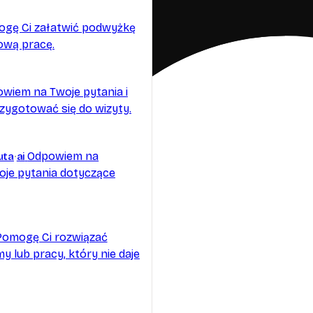
gę Ci załatwić podwyżkę
ową pracę.
wiem na Twoje pytania i
zygotować się do wizyty.
Odpowiem na
uta
ai
oje pytania dotyczące
Pomogę Ci rozwiązać
my lub pracy, który nie daje