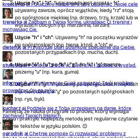
Użycie "rz" i "ż"
: Tutaj zasada jest prosta - "ż"
kreatorka
ai
Połączmy nasze siły, aby osiągnąć Twoje cele
używamy zawsze, oprócz wyjątków, kiedy "rz" stoją
po spółgłosce miękkiej (np. drzewo, trzy, krzak) lub 
trenerka
ai
Zadbam o Twoją formę, układając Ci trening i
wyrazach obcych (np. marzanna, tarzan).
motywując Cię.
Użycie "h" i "ch"
: Używamy "h" na początku wyrazów 
po spółgłoskach (np. hiena, ktoś), a "ch" w
dietetyk
ai
Przygotuję plan posiłków specjalnie dla Ciebie.
pozostałych przypadkach (np. mucha, duch).
Użycie "ó" i "u" po "k" i "g"
: Po "k" i "g" zawsze
stylistka
ai
Pomogę Ci odkryć Twój styl i zadbać o wygląd.
piszemy "u" (np. kura, guma).
informatyk
ai
Wytłumaczę Ci jak rozwiązać Twój problem,
Użycie "i" i "y"
: "I" piszemy po spółgłoskach miękkic
prowadząc Cię za rękę.
(np. cień, dzień), a "y" po pozostałych spółgłoskach
(np. rys, byk).
kucharz
ai
Podzielę się z Tobą przepisem na danie, które
Pamiętaj, że nauka ortografii to proces, który wymaga
zachwyci Twoich bliskich.
czasu i praktyki. Najlepszą metodą jest regularne czytanie 
.
pisanie tekstów w języku polskim. 😊
ogrodnik
ai
Chętnie pomogę Ci rozwiązać problemy z