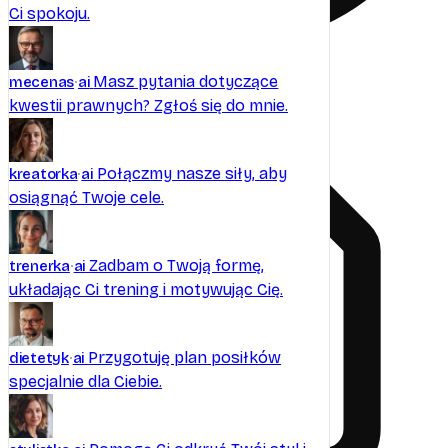
Ci spokoju.
Ładowanie plików...
Masz pytania dotyczące
mecenas
ai
kwestii prawnych? Zgłoś się do mnie.
Połączmy nasze siły, aby
kreatorka
ai
osiągnąć Twoje cele.
Zadbam o Twoją formę,
trenerka
ai
układając Ci trening i motywując Cię.
Przygotuję plan posiłków
dietetyk
ai
specjalnie dla Ciebie.