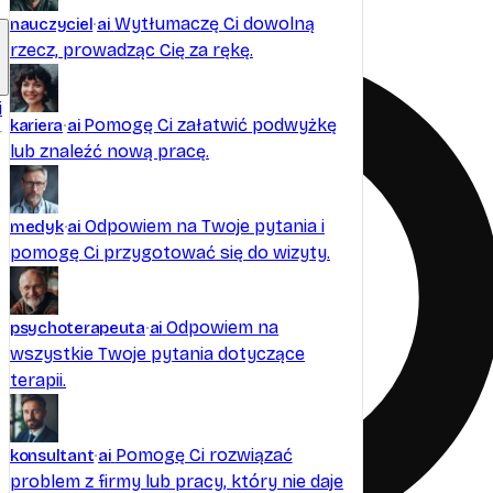
Wytłumaczę Ci dowolną
nauczyciel
ai
Odśwież
rzecz, prowadząc Cię za rękę.
i
Pomogę Ci załatwić podwyżkę
kariera
ai
lub znaleźć nową pracę.
Odpowiem na Twoje pytania i
medyk
ai
pomogę Ci przygotować się do wizyty.
Odpowiem na
psychoterapeuta
ai
wszystkie Twoje pytania dotyczące
terapii.
Pomogę Ci rozwiązać
konsultant
ai
problem z firmy lub pracy, który nie daje