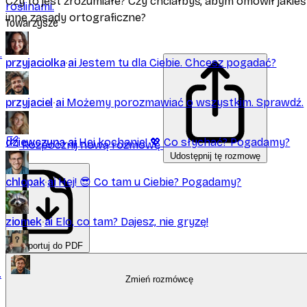
Czy to jest zrozumiałe? Czy chciałbyś, abym omówił jakieś
roślinami.
inne zasady ortograficzne?
Towarzysze
.
przyjaciolka
ai
Jestem tu dla Ciebie. Chcesz pogadać?
przyjaciel
ai
Możemy porozmawiać o wszystkim. Sprawdź.
dziewczyna
ai
Hej kochanie! 💖 Co słychać? Pogadamy?
Rozpocznij nową rozmowę
Udostępnij tę rozmowę
chlopak
ai
Hej! 😎 Co tam u Ciebie? Pogadamy?
ziomek
ai
Elo, co tam? Dajesz, nie gryzę!
Eksportuj do PDF
ktokolwiek
ai
Mogę być kim chcesz.
.
Rozrywka
Zmień rozmówcę