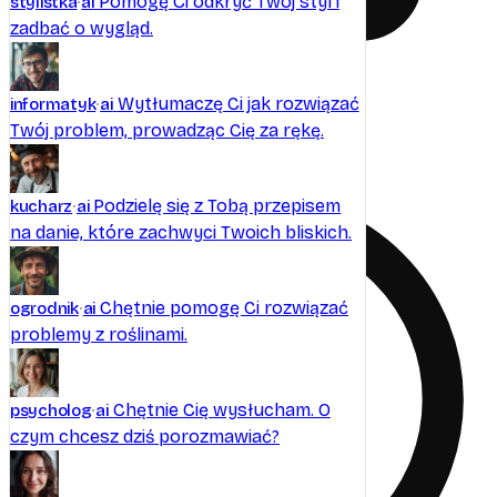
Pomogę Ci odkryć Twój styl i
stylistka
ai
zadbać o wygląd.
Wytłumaczę Ci jak rozwiązać
informatyk
ai
Brak plików w tej rozmowie
Twój problem, prowadząc Cię za rękę.
Podzielę się z Tobą przepisem
kucharz
ai
na danie, które zachwyci Twoich bliskich.
Chętnie pomogę Ci rozwiązać
ogrodnik
ai
problemy z roślinami.
Chętnie Cię wysłucham. O
psycholog
ai
czym chcesz dziś porozmawiać?