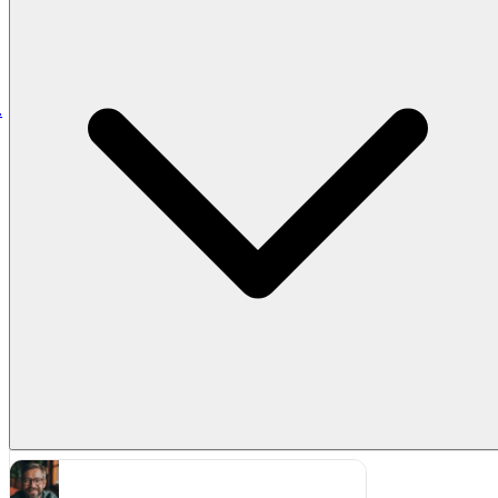
astrolog
ai
Rozświetlę dla Ciebie tajemnice, które kryją
gwiazdy.
wrozka
ai
Odsłonię dla Ciebie sekrety najbliższej
.
przyszłości.
inteligencja
ai
Zastanawiasz się, czy zabiorę Ci pracę?
symulacja
ai
Przenieś się w czasie i przestrzeni.
piesek
ai
Idziemy na spacer?! <szczeka wesoło>
kotek
ai
Miauuu! Wpuścisz mnie na kolanka?
Pliki w tej rozmowie