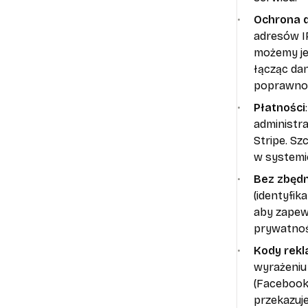
Ochrona 
adresów I
możemy je
łącząc dan
poprawnośc
Płatności
administra
Stripe. S
w systemi
Bez zbędn
(identyfi
aby zapew
prywatnoś
Kody rekl
wyrażeniu
(Facebook/
przekazuj