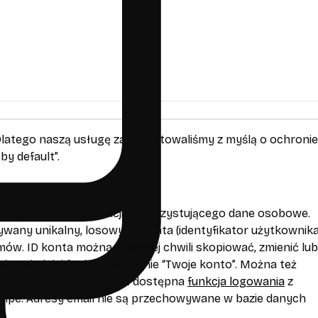
Dlatego naszą usługę zaprojektowaliśmy z myślą o ochronie
by default”.
logowania i rejestracji wykorzystującego dane osobowe.
wany unikalny, losowy ID konta (identyfikator użytkownika)
ów. ID konta można w każdej chwili skopiować, zmienić lub
dpowiedniej funkcji na stronie “Twoje konto”. Można też
 na stronie płatności jest dostępna
funkcja logowania
z
ripe. Adresy email nie są przechowywane w bazie danych