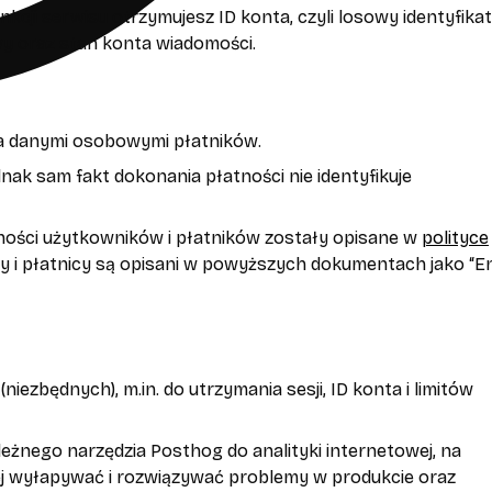
nkcji serwisu otrzymujesz ID konta, czyli losowy identyfikat
y oraz stan konta wiadomości.
dza danymi osobowymi płatników.
nak sam fakt dokonania płatności nie identyfikuje
ności użytkowników i płatników zostały opisane w
polityce
y i płatnicy są opisani w powyższych dokumentach jako “E
zbędnych), m.in. do utrzymania sesji, ID konta i limitów
eżnego narzędzia Posthog do analityki internetowej, na
ej wyłapywać i rozwiązywać problemy w produkcie oraz