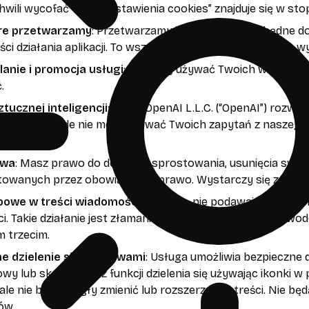
hwili wycofać — link “Ustawienia cookies” znajduje się w sto
óre przetwarzamy
: Przetwarzamy jedynie dane niezbędne do
ci działania aplikacji. To wszystko. Zgodnie z RODO, taki
anie i promocja usługi
: Możemy używać Twoich wiadomości
.
tucznej inteligencji
: Firma OpenAI L.L.C. (“OpenAI”) rozwij
ca model Claude nie może używać Twoich zapytań z naszego 
.
awa
: Masz prawo do dostępu, sprostowania, usunięcia swoi
owanych przez obowiązujące prawo. Wystarczy się z nam
bowe w treści wiadomości
: Prosimy, nie podawaj Twoich 
i. Takie działanie jest złamaniem regulaminu i może spo
 trzecim.
e dzielenie się rozmowami
: Usługa umożliwia bezpieczne 
wy lub skorzystać z funkcji dzielenia się używając ikonki
le nie będą mogły zmienić lub rozszerzyć jej treści. Nie b
ów.