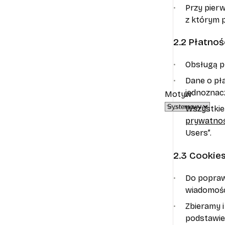
Przy pierw
z którym 
2.2 Płatnoś
Obsługą pł
Dane o pła
jednoznacz
Motyw
Wszystkie
prywatnoś
Users”.
2.3 Cookie
Do poprawn
wiadomośc
Zbieramy i
podstawie