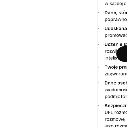
w każdej c
Dane, kt
poprawnoś
Udoskonal
promować
Uczenie sz
rozwijają
inteligencji
Twoje pr
zagwarant
Dane oso
wiadomośc
podmiotom
Bezpieczn
URL rozmo
rozmowę, a
jego rozm