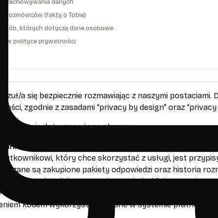
s przechowywania danych
ęć rozmówców (fakty o Tobie)
a osób, których dotyczą dane osobowe
ny w polityce prywatności
akt
czuł/a się bezpiecznie rozmawiając z naszymi postaciami. 
ności, zgodnie z zasadami “privacy by design” oraz “privacy 
 informacje dotyczące tego obszaru:
ania i rejestracji
: Celowo nie używamy typowego systemu 
ytkownikowi, który chce skorzystać z usługi, jest przypisy
iązane są zakupione pakiety odpowiedzi oraz historia rozm
(usunąć z aktualnie używanej przeglądarki), korzystając z o
na wielu urządzeniach. Dla osób, które podały adres email
eniem kodem wykorzystująca dane w systemie płatności St