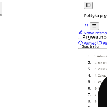
Polityka pr
Nowa rozm
Prywatno
Pamięć
Pli
Spis treści
1. Admi
2. Jak c
3. Przet
4. Zaka
5. Wykor
6. Syst
7. Funkc
8. Przet