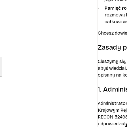
Pamięć r
rozmowy by
całkowici
Chcesz dowied
Zasady p
Cieszymy się
abyś wiedział
opisany na k
1. Admin
Administrat
Krajowym Rej
REGON 5249890
odpowiedzialn