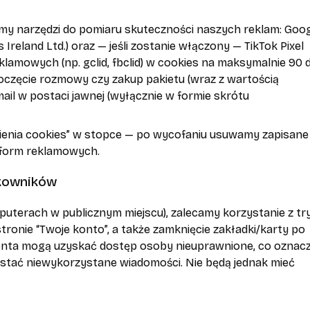
my narzędzi do pomiaru skuteczności naszych reklam: Goo
 Ireland Ltd.) oraz — jeśli zostanie włączony — TikTok Pixel
eklamowych (np. gclid, fbclid) w cookies na maksymalnie 90 d
poczęcie rozmowy czy zakup pakietu (wraz z wartością
ail w postaci jawnej (wyłącznie w formie skrótu
wienia cookies” w stopce — po wycofaniu usuwamy zapisane
atform reklamowych.
tkowników
uterach w publicznym miejscu), zalecamy korzystanie z tr
ronie “Twoje konto”, a także zamknięcie zakładki/karty po
onta mogą uzyskać dostęp osoby nieuprawnione, co oznacz
ystać niewykorzystane wiadomości. Nie będą jednak mieć