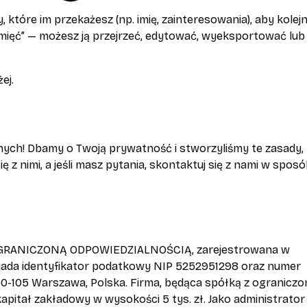
tóre im przekażesz (np. imię, zainteresowania), aby kolej
amięć” — możesz ją przejrzeć, edytować, wyeksportować lub
ej.
nych! Dbamy o Twoją prywatność i stworzyliśmy te zasady,
ę z nimi, a jeśli masz pytania, skontaktuj się z nami w spos
 OGRANICZONĄ ODPOWIEDZIALNOŚCIĄ, zarejestrowana w
ada identyfikator podatkowy NIP 5252951298 oraz numer
 00-105 Warszawa, Polska. Firma, będąca spółką z ograniczo
kapitał zakładowy w wysokości 5 tys. zł. Jako administrator