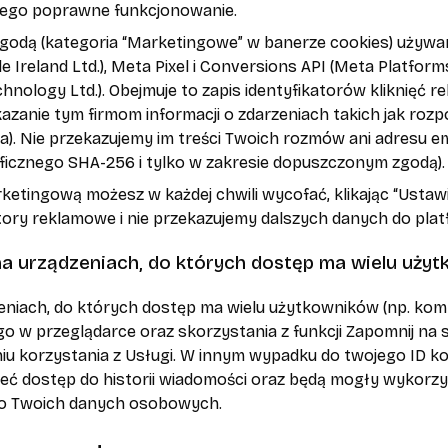
jego poprawne funkcjonowanie.
zgodą (kategoria “Marketingowe” w banerze cookies) używa
e Ireland Ltd.), Meta Pixel i Conversions API (Meta Platforms
chnology Ltd.). Obejmuje to zapis identyfikatorów kliknięć r
azanie tym firmom informacji o zdarzeniach takich jak roz
). Nie przekazujemy im treści Twoich rozmów ani adresu em
ficznego SHA-256 i tylko w zakresie dopuszczonym zgodą).
ketingową możesz w każdej chwili wycofać, klikając “Usta
atory reklamowe i nie przekazujemy dalszych danych do pl
 na urządzeniach, do których dostęp ma wielu uży
eniach, do których dostęp ma wielu użytkowników (np. komp
 w przeglądarce oraz skorzystania z funkcji Zapomnij na st
iu korzystania z Usługi. W innym wypadku do twojego ID k
ieć dostęp do historii wiadomości oraz będą mogły wykorz
o Twoich danych osobowych.