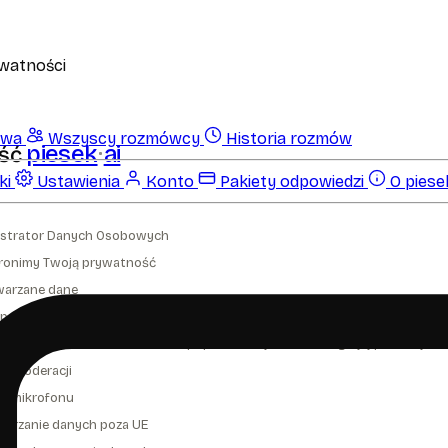
ywatności
owa
Wszyscy rozmówcy
Historia rozmów
piesek
ai
ść
ki
Ustawienia
Konto
Pakiety odpowiedzi
O piesek
nistrator Danych Osobowych
hronimy Twoją prywatność
warzane dane
z podawania danych osobowych w treści wiadomości
zystanie wiadomości w celach poprawienia jakości usługi i jej promocji
em moderacji
ja mikrofonu
warzanie danych poza UE