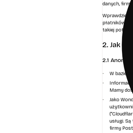
danych, firm
Wprawdzie da
płatników ora
takiej potrz
2. Jak c
2.1 Anonim
W bazie d
Informacje
Mamy dostę
Jako Wonde
użytkowni
(“Cloudfla
usługi. Są
firmy Post