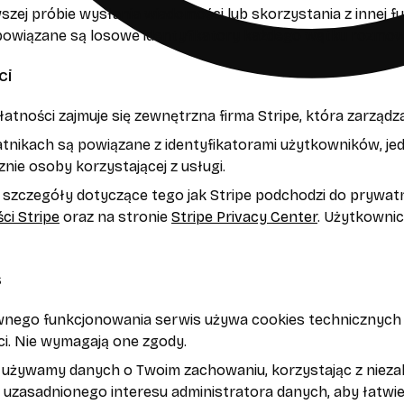
szej próbie wysłania wiadomości lub skorzystania z innej fu
powiązane są losowe identyfikatory każdego wątku rozmow
ci
atności zajmuje się zewnętrzna firma Stripe, która zarzą
tnikach są powiązane z identyfikatorami użytkowników, jed
nie osoby korzystającej z usługi.
 szczegóły dotyczące tego jak Stripe podchodzi do prywat
ci Stripe
oraz na stronie
Stripe Privacy Center
. Użytkownic
s
ego funkcjonowania serwis używa cookies technicznych (nie
i. Nie wymagają one zgody.
 używamy danych o Twoim zachowaniu, korzystając z niezal
 uzasadnionego interesu administratora danych, aby łatwi