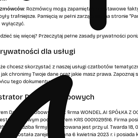
ozmówców
: Rozmówcy mogą zapamiętać podstawowe fakty, k
ły trafniejsze. Pamięcią w pełni zarządzasz na stronie “P
e wyłączyć.
zieć się więcej? Przeczytaj pełne zasady prywatności poniż
rywatności dla usługi
, że chcesz skorzystać z naszej usługi czatbotów tematycz
, jak chronimy Twoje dane oraz jakie masz prawa. Zapoznaj si
ońcu tego dokumentu.
istrator Danych Osobowych
orem Danych Osobowych jest firma WONDEL.AI SPÓŁKA Z
estrze Sądowym pod numerem KRS 0001029516. Firma posi
57. Siedziba firmy zlokalizowana jest przy ul. Twarda 18,
ością, została zarejestrowana 6 kwietnia 2023 r. i posiada 