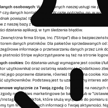
danych osobowych
: W bazie danych naszej usługi nie prz
P czy danych kontaktowych. W razie potrzeby, np. w wyni
dnak powiązać ID konta oraz konkretne wątki rozmowy z dan
e z naszej bazy z danymi z systemu płatności. Adresy IP są
i działania aplikacji, w tym śledzenia błędów.
: Zewnętrzna firma Stripe, Inc. (“Stripe”) dba o bezpieczeń
torem danych płatników. Dla pakietów sprzedawanych od 28
zczegółowe informacje o przetwarzaniu danych przez Link 
e płatności Stripe wykorzystywane są też na stronie logow
ych cookies
: Do działania usługi wymagane jest cookie i/lu
kator użytkownika) oraz ostatnią wiadomość. Dodatkowo zbi
nić jego poprawne działanie, również bazując na cookie. K
ć użytkowników. Podstawą jest tu uzasadniony interes ad
amowe wyłącznie za Twoją zgodą
: Domyślnie na naszych
 zgody na cookies marketingowe (w banerze lub w “Ustawi
Instagram) lub TikTok, które służą wyłącznie do pomiaru 
emy tym firmom żadnych informacji o Twojej aktywności. N