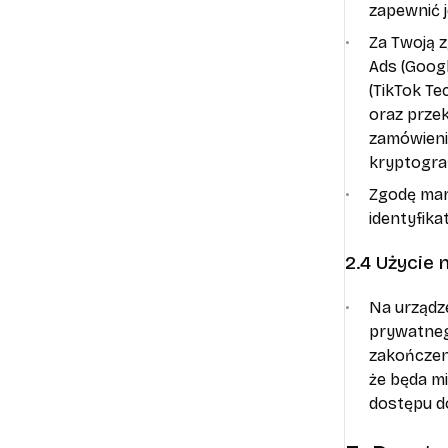
zapewnić 
Za Twoją 
Ads (Googl
(TikTok Te
oraz przek
zamówienia
kryptogra
Zgodę mar
identyfik
2.4 Użycie
Na urządz
prywatnego
zakończen
że będa m
dostępu d