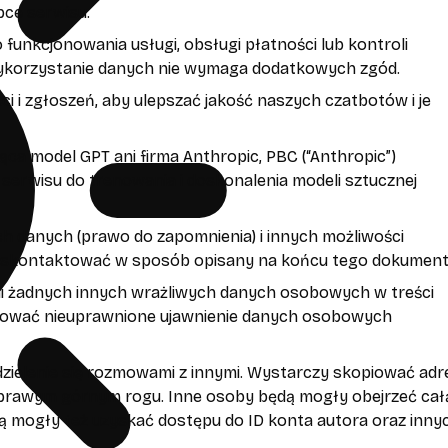
pce serwisu.
 funkcjonowania usługi, obsługi płatności lub kontroli
e wykorzystanie danych nie wymaga dodatkowych zgód.
 i zgłoszeń, aby ulepszać jakość naszych czatbotów i je
ająca model GPT ani firma Anthropic, PBC (“Anthropic”)
serwisu do trenowania i doskonalenia modeli sztucznej
ch danych (prawo do zapomnienia) i innych możliwości
i skontaktować w sposób opisany na końcu tego dokument
ani żadnych innych wrażliwych danych osobowych w treści
wodować nieuprawnione ujawnienie danych osobowych
dzielenie się rozmowami z innymi. Wystarczy skopiować adr
 w prawym górnym rogu. Inne osoby będą mogły obejrzeć cał
ędą mogły też uzyskać dostępu do ID konta autora oraz inny