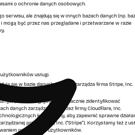
pisami o ochronie danych osobowych.
erwisu, ale znajdują się w innych bazach danych (np. baz
) i mogą być przez nas przeglądane i przetwarzane w razie
y.
użytkowników usługi.
ują się w bazie danych, którymi zarządza firma Stripe, Inc.
est to konieczne.
h danych, które mogłyby jednoznacznie zidentyfikować
ch danych zarządzanych przez firmy Cloudflare, Inc.
ń technologicznych korzystamy, aby zapewnić sprawne działa
arządzanej przez Stripe, Inc. (“Stripe”). Korzystamy też z us
chowaniem prywatności użytkowników.