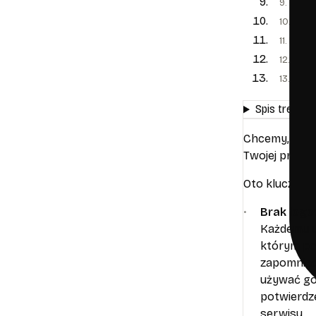
9. Okre
10. Pami
11. Praw
12. Zmia
13. Kont
Spis treści
Chcemy, abyś 
Twojej prywat
Oto kluczowe
Brak logow
Każdemu uż
którym pow
zapomnieć 
używać go 
potwierdz
serwisu.