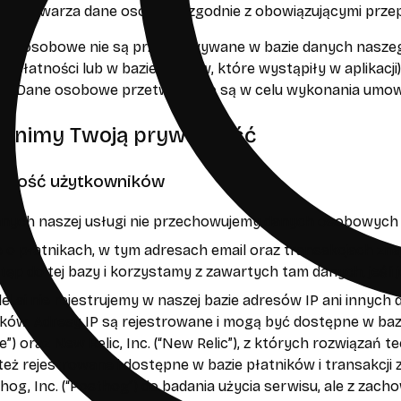
a przetwarza dane osobowe zgodnie z obowiązującymi prze
ne osobowe nie są przechowywane w bazie danych naszego s
z płatności lub w bazie błędów, które wystąpiły w aplikacji
eby. Dane osobowe przetwarzane są w celu wykonania umow
hronimy Twoją prywatność
owość użytkowników
anych naszej usługi nie przechowujemy danych osobowych 
 o płatnikach, w tym adresach email oraz transakcjach znajd
p do tej bazy i korzystamy z zawartych tam danych, jeśli j
l.ai nie rejestrujemy w naszej bazie adresów IP ani innyc
ków. Adresy IP są rejestrowane i mogą być dostępne w baza
re”) oraz New Relic, Inc. (“New Relic”), z których rozwiąza
 też rejestrowane i dostępne w bazie płatników i transakcji z
hog, Inc. (“Posthog”) do badania użycia serwisu, ale z za