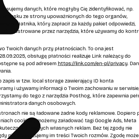
echowujemy danych, które mogłyby Cię zidentyfikować, np.
ku wniosku ze strony upoważnionych do tego organów,
ymi płatnika, który zapłacił za każdy pakiet odpowiedzi,
 też rejestrowane przez narzędzia, które używamy do kontr
stwo Twoich danych przy płatnościach. To ona jest
.09.2025, obsługę płatności realizuje Link należący do
dostępne są pod adresem
https://link.com/en-pl/privacy
. Da
ania.
b zapis w tzw. local storage zawierający ID konta
eramy i używamy informacji o Twoim zachowaniu w serwisie
orzystamy do tego z narzędzia Posthog, które zapewnia peł
ministratora danych osobowych.
 stronach nie są ładowane żadne kody reklamowe. Dopiero 
eniach cookies”) możemy załadować tagi Google Ads, Meta
skuteczności naszych własnych reklam. Bez tej zgody nie
igdy nie przekazujemy im treści Twoich rozmów. Zgodę moż