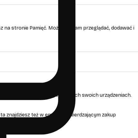
sz na stronie Pamięć. Możesz je tam przeglądać, dodawać i
j z tego samego konta na wszystkich swoich urządzeniach.
nta znajdziesz też w emailu potwierdzającym zakup