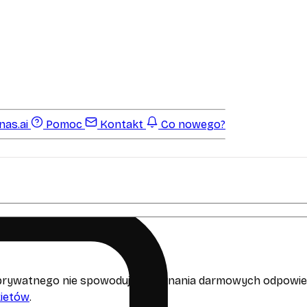
as.ai
Pomoc
Kontakt
Co nowego?
u prywatnego nie spowoduje przyznania darmowych odpowied
kietów
.