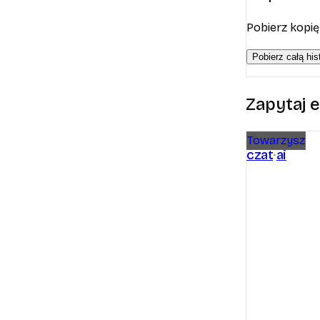
Pobierz kopię
Pobierz całą his
Zapytaj 
Towarzysz
czat
ai