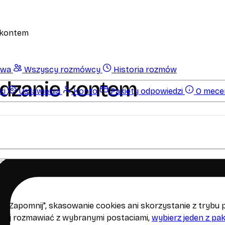
 kontem
owa
Wszyscy rozmówcy
Historia rozmów
ądzanie kontem
ki
Ustawienia
Konto
Pakiety odpowiedzi
O mecen
nij
 z "Zapomnij", skasowanie cookies ani skorzystanie z tryb
dalej rozmawiać z wybranymi postaciami,
wybierz jeden z pa