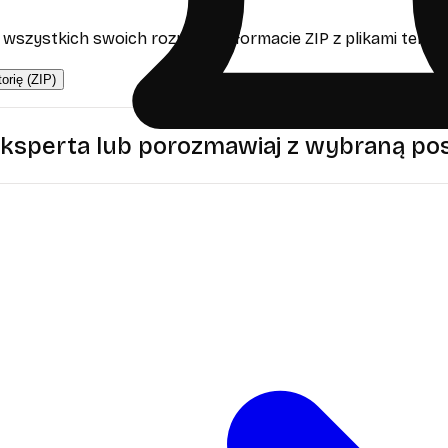
 wszystkich swoich rozmów w formacie ZIP z plikami teksto
torię (ZIP)
eksperta lub porozmawiaj z wybraną pos