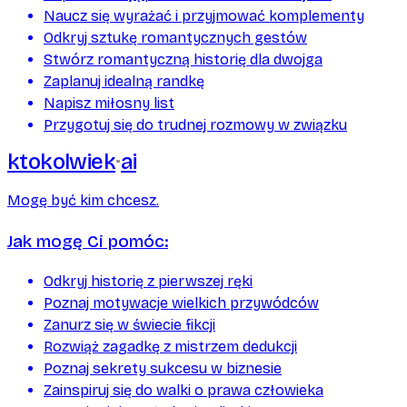
Naucz się wyrażać i przyjmować komplementy
Odkryj sztukę romantycznych gestów
Stwórz romantyczną historię dla dwojga
Zaplanuj idealną randkę
Napisz miłosny list
Przygotuj się do trudnej rozmowy w związku
ktokolwiek
ai
Mogę być kim chcesz.
Jak mogę Ci pomóc:
Odkryj historię z pierwszej ręki
Poznaj motywacje wielkich przywódców
Zanurz się w świecie fikcji
Rozwiąż zagadkę z mistrzem dedukcji
Poznaj sekrety sukcesu w biznesie
Zainspiruj się do walki o prawa człowieka