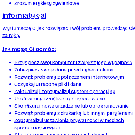
Zrozum etykiety żywieniowe
informatyk
ai
Wytłumaczę Ci jak rozwiązać Twój problem, prowadząc Ci
.
za rękę.
Jak mogę Ci pomóc:
Przyspiesz swój komputer i zwiększ jego wydajność
Zabezpiecz swoje dane przed cyberatakami
Rozwiąż problemy z połączeniem internetowym
Odzyskaj utracone pliki i dane
Zaktualizuj i zoptymalizuj system operacyjny
Usuń wirusy i złośliwe oprogramowanie
Skonfiguruj nowe urządzenie lub oprogramowanie
Rozwiąż problemy z drukarką lub innymi peryferiami
Zoptymalizuj ustawienia prywatności w mediach
społecznościowych
Stwórz kopię zapasową ważnych danych