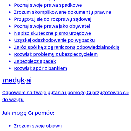
Poznaj swoje prawa spadkowe
Zrozum skomplikowane dokumenty prawne
Przygotuj się do rozprawy sądowej
Poznaj swoje prawa jako obywatel
Napisz skuteczne pismo urzędowe
Uzyskaj odszkodowanie po wypadku
Załóż spółkę z ograniczoną odpowiedzialnością
Rozwiąż problemy z ubezpieczycielem
Zabezpiecz spadek
Rozwiąż spór z bankiem
medyk
ai
Odpowiem na Twoje pytania i pomogę Ci przygotować się
do wizyty.
Jak mogę Ci pomóc:
Zrozum swoje objawy