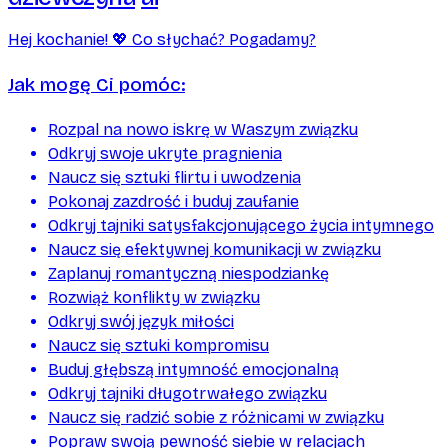
Hej kochanie! 💖 Co słychać? Pogadamy?
Jak mogę Ci pomóc:
Rozpal na nowo iskrę w Waszym związku
Odkryj swoje ukryte pragnienia
Naucz się sztuki flirtu i uwodzenia
Pokonaj zazdrość i buduj zaufanie
Odkryj tajniki satysfakcjonującego życia intymnego
Naucz się efektywnej komunikacji w związku
Zaplanuj romantyczną niespodziankę
Rozwiąż konflikty w związku
Odkryj swój język miłości
Naucz się sztuki kompromisu
Buduj głębszą intymność emocjonalną
Odkryj tajniki długotrwałego związku
Naucz się radzić sobie z różnicami w związku
Popraw swoją pewność siebie w relacjach