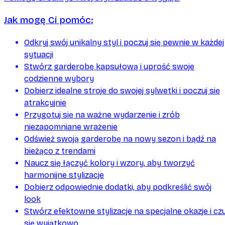
Jak mogę Ci pomóc:
Odkryj swój unikalny styl i poczuj się pewnie w każdej
sytuacji
Stwórz garderobę kapsułową i uprość swoje
codzienne wybory
Dobierz idealne stroje do swojej sylwetki i poczuj się
atrakcyjnie
Przygotuj się na ważne wydarzenie i zrób
niezapomniane wrażenie
Odśwież swoją garderobę na nowy sezon i bądź na
bieżąco z trendami
Naucz się łączyć kolory i wzory, aby tworzyć
harmonijne stylizacje
Dobierz odpowiednie dodatki, aby podkreślić swój
look
Stwórz efektowne stylizacje na specjalne okazje i czu
się wyjątkowo