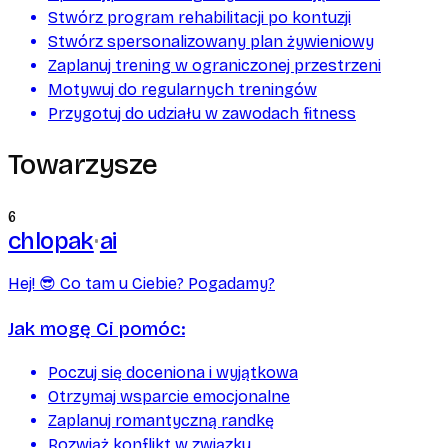
Stwórz program rehabilitacji po kontuzji
Stwórz spersonalizowany plan żywieniowy
Zaplanuj trening w ograniczonej przestrzeni
Motywuj do regularnych treningów
Przygotuj do udziału w zawodach fitness
Towarzysze
6
chlopak
ai
Hej! 😎 Co tam u Ciebie? Pogadamy?
Jak mogę Ci pomóc:
Poczuj się doceniona i wyjątkowa
Otrzymaj wsparcie emocjonalne
Zaplanuj romantyczną randkę
Rozwiąż konflikt w związku