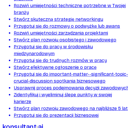
Rozwiń umiejętności techniczne potrzebne w Twojej
branży
Stwórz skuteczną strategię networkingu
Przygotuj się do rozmowy o podwyżkę lub awans
Rozwiń umiejętności zarządzania projektami
Stwórz plan rozwoju osobistego i zawodowego
Przygotuj się do pracy w środowisku
międzynarodowym
Przygotuj się do trudnych rozmów w pracy
Stwórz efektywne ogłoszenie o pracę
Przygotuj się do important-matter--significant-topic-
crucial-discussion spotkania biznesowego
Usprawnij proces podejmowania decyzji zawodowyc
Zidentyfikuj i wyeliminuj ślepe punkty w swojej
karierze
Stwórz plan rozwoju zawodowego na najbliższe 5 lat
Przygotuj się do prezentacji biznesowej
konsultant
ai