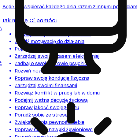
Będę Cię wspierać każdego dnia razem z innymi postaciami
Jak mogę Ci pomóc:
ć
Rozwiąż swój codzienny problem
Znajdź motywację do działania
Popraw swoje relacje z bliskimi
Zarządzaj swoim czasem efektywniej
ć
Zadbaj o swoje zdrowie psychiczne
Rozwiń nowe umiejętności
Popraw swoją kondycję fizyczną
Zarządzaj swoimi finansami
Rozwiąż konflikt w pracy lub w domu
Podejmij ważną decyzję życiową
Popraw jakość swojego snu
Poradź sobie ze stresem
Zwiększ swoją pewność siebie
Popraw swoje nawyki żywieniowe
Rozwiń swoją kreatywność