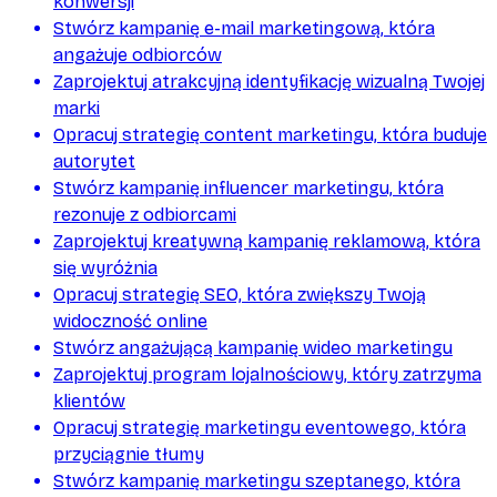
konwersji
Stwórz kampanię e-mail marketingową, która
angażuje odbiorców
Zaprojektuj atrakcyjną identyfikację wizualną Twojej
marki
Opracuj strategię content marketingu, która buduje
autorytet
Stwórz kampanię influencer marketingu, która
rezonuje z odbiorcami
Zaprojektuj kreatywną kampanię reklamową, która
się wyróżnia
Opracuj strategię SEO, która zwiększy Twoją
widoczność online
Stwórz angażującą kampanię wideo marketingu
Zaprojektuj program lojalnościowy, który zatrzyma
klientów
Opracuj strategię marketingu eventowego, która
przyciągnie tłumy
Stwórz kampanię marketingu szeptanego, która