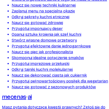
Naucz się nowej techniki kulinarnej
Zaplanuj menu na specjalną okazję
Odkryj sekrety kuchni etnicznej
Naucz się gotować zdrowiej
Przygotuj imponujący deser
Opanuj sztukę krojenia jak szef kuchni
Stwórz własne domowe przetwory
Przygotuj efektowne danie jednogarnkowe
Naucz się piec jak profesjonalista
Skomponuj idealne połączenie smaków
Przygotuj imprezowe przekąski
Odkryj tajniki kuchni molekularnej
Naucz się dekorować ciasta jak cukiernik
Przygotuj pełnowartościowy posiłek dla wegetarian
Naucz się gotować z sezonowych produktów
mecenas
ai
Masz pytania dotyczące kwestii prawnych? Zgłoś się do