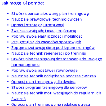
Jak mogę Ci pomóc:
Stwórz spersonalizowany plan treningowy
Naucz się prawidłowej techniki ćwiczeń
Opracuj strategię utraty wagi
Zwiększ swoją siłę i masę mięśniową
Popraw swoją elastyczność i mobilność
Przygotuj się do zawodów sportowych
Zoptymalizuj swoją dietę pod kątem treningów
Naucz się technik regeneracji po treningu
Stwórz plan treningowy dostosowany do Twojego
harmonogramu
Popraw swoją postawę i równowagę
Naucz się technik oddychania podczas ćwiczeń
Opracuj plan treningowy dla dwojga
Stwórz program treningowy dla seniorów
Naucz się technik motywacyjnych do regularnych
ćwiczeń
Opracuj plan treningowy na redukcję stresu