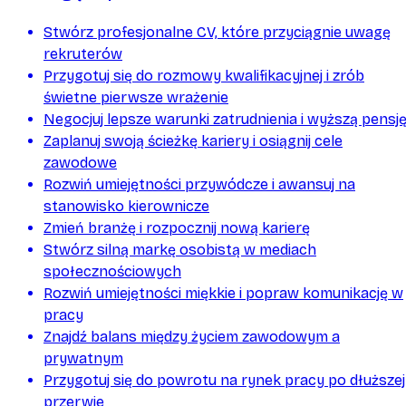
Stwórz profesjonalne CV, które przyciągnie uwagę
rekruterów
Przygotuj się do rozmowy kwalifikacyjnej i zrób
świetne pierwsze wrażenie
Negocjuj lepsze warunki zatrudnienia i wyższą pensj
Zaplanuj swoją ścieżkę kariery i osiągnij cele
zawodowe
Rozwiń umiejętności przywódcze i awansuj na
stanowisko kierownicze
Zmień branżę i rozpocznij nową karierę
Stwórz silną markę osobistą w mediach
społecznościowych
Rozwiń umiejętności miękkie i popraw komunikację w
pracy
Znajdź balans między życiem zawodowym a
prywatnym
Przygotuj się do powrotu na rynek pracy po dłuższej
przerwie