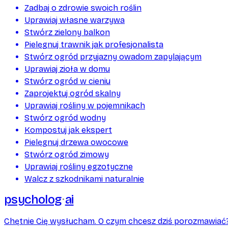
Zadbaj o zdrowie swoich roślin
Uprawiaj własne warzywa
Stwórz zielony balkon
Pielęgnuj trawnik jak profesjonalista
Stwórz ogród przyjazny owadom zapylającym
Uprawiaj zioła w domu
Stwórz ogród w cieniu
Zaprojektuj ogród skalny
Uprawiaj rośliny w pojemnikach
Stwórz ogród wodny
Kompostuj jak ekspert
Pielęgnuj drzewa owocowe
Stwórz ogród zimowy
Uprawiaj rośliny egzotyczne
Walcz z szkodnikami naturalnie
psycholog
ai
Chętnie Cię wysłucham. O czym chcesz dziś porozmawiać