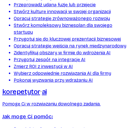
Przeprowadź udaną fuzję lub przejęcie
Stwórz kulturę innowacji w swojej organizacji
Opracuj strategię zrównoważonego rozwoju
Stwórz kompleksowy biznesplan dla swojego
startupu
Przygotuj się do kluczowej prezentacji biznesowej
Opracuj strategię wejścia na rynek międzynarodowy
Zidentyfikuj obszary w firmie do wdrożenia AI
Przygotuj zespół na integrację AI
Zmierz ROI z inwestycji w AI
Wybierz odpowiednie rozwiązania AI dla firmy
Pokonaj wyzwania przy wdrażaniu AI
korepetytor
ai
Pomogę Ci w rozwiązaniu dowolnego zadania.
Jak mogę Ci pomóc: