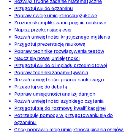
Rozwiąż trudne zadanie matematyczne
Przygotuj się do egzaminu
Popraw swoje umiejętności językowe
Zrozum skomplikowane pojęcie naukowe
Napisz przekonujący esej
Rozwiń umiejętności krytycznego myślenia
Przygotuj prezentację naukową
Popraw technikę rozwiązywania testów
Naucz się nowej umiejętności
Przygotuj się do olimpiady przedmiotowej
Popraw techniki zapamiętywania
Rozwiń umiejętności pisania naukowego
Przygotuj się do debaty
Popraw umiejętności analizy danych
Rozwiń umiejętności szybkiego czytania
Przygotuj się do rozmowy kwalifikacyjnej
Potrzebuję pomocy w przygotowaniu się do
egzaminu.
Chcę poprawić moje umiejętności pisania esejów.