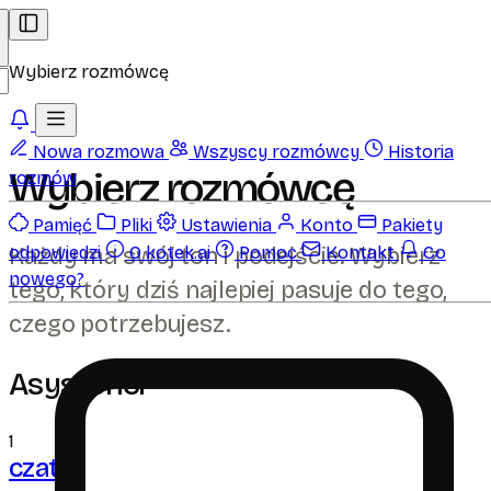
Wybierz rozmówcę
Nowa rozmowa
Wszyscy rozmówcy
Historia
Wybierz rozmówcę
rozmów
Pamięć
Pliki
Ustawienia
Konto
Pakiety
Każdy ma swój ton i podejście. Wybierz
odpowiedzi
O kotek.ai
Pomoc
Kontakt
Co
nowego?
tego, który dziś najlepiej pasuje do tego,
czego potrzebujesz.
Asystenci
1
czat
ai