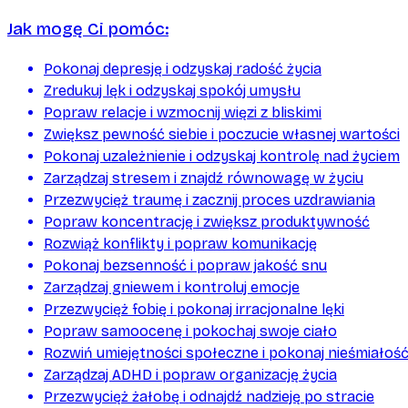
Jak mogę Ci pomóc:
Pokonaj depresję i odzyskaj radość życia
Zredukuj lęk i odzyskaj spokój umysłu
Popraw relacje i wzmocnij więzi z bliskimi
Zwiększ pewność siebie i poczucie własnej wartości
Pokonaj uzależnienie i odzyskaj kontrolę nad życiem
Zarządzaj stresem i znajdź równowagę w życiu
Przezwycięż traumę i zacznij proces uzdrawiania
Popraw koncentrację i zwiększ produktywność
Rozwiąż konflikty i popraw komunikację
Pokonaj bezsenność i popraw jakość snu
Zarządzaj gniewem i kontroluj emocje
Przezwycięż fobię i pokonaj irracjonalne lęki
Popraw samoocenę i pokochaj swoje ciało
Rozwiń umiejętności społeczne i pokonaj nieśmiałoś
Zarządzaj ADHD i popraw organizację życia
Przezwycięż żałobę i odnajdź nadzieję po stracie