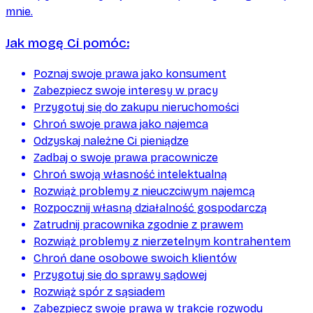
mnie.
Jak mogę Ci pomóc:
Poznaj swoje prawa jako konsument
Zabezpiecz swoje interesy w pracy
Przygotuj się do zakupu nieruchomości
Chroń swoje prawa jako najemca
Odzyskaj należne Ci pieniądze
Zadbaj o swoje prawa pracownicze
Chroń swoją własność intelektualną
Rozwiąż problemy z nieuczciwym najemcą
Rozpocznij własną działalność gospodarczą
Zatrudnij pracownika zgodnie z prawem
Rozwiąż problemy z nierzetelnym kontrahentem
Chroń dane osobowe swoich klientów
Przygotuj się do sprawy sądowej
Rozwiąż spór z sąsiadem
Zabezpiecz swoje prawa w trakcie rozwodu