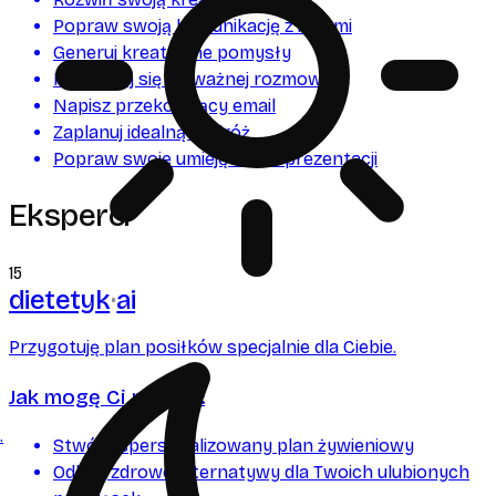
Popraw swoją komunikację z innymi
Generuj kreatywne pomysły
Przygotuj się do ważnej rozmowy
Napisz przekonujący email
Zaplanuj idealną podróż
Popraw swoje umiejętności prezentacji
Eksperci
15
dietetyk
ai
Przygotuję plan posiłków specjalnie dla Ciebie.
Jak mogę Ci pomóc:
.
Stwórz spersonalizowany plan żywieniowy
Odkryj zdrowe alternatywy dla Twoich ulubionych