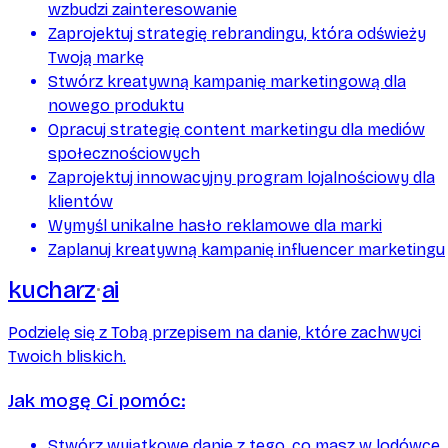
wzbudzi zainteresowanie
Zaprojektuj strategię rebrandingu, która odświeży
Twoją markę
Stwórz kreatywną kampanię marketingową dla
nowego produktu
Opracuj strategię content marketingu dla mediów
społecznościowych
Zaprojektuj innowacyjny program lojalnościowy dla
klientów
Wymyśl unikalne hasło reklamowe dla marki
Zaplanuj kreatywną kampanię influencer marketingu
kucharz
ai
Podzielę się z Tobą przepisem na danie, które zachwyci
Twoich bliskich.
Jak mogę Ci pomóc:
Stwórz wyjątkowe danie z tego, co masz w lodówce