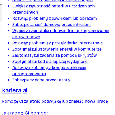
Zwiększ żywotność baterii w urządzeniach
przenośnych
Rozwiąż problemy z dźwiękiem lub obrazem
Zabezpiecz sieć domową przed intruzami
i
Wybierz i zainstaluj odpowiednie oprogramowanie
antywirusowe
Rozwiąż problemy z przeglądarką internetową
Zoptymalizuj ustawienia energii w komputerze
Zautomatyzuj zadania za pomocą skryptów
Zoptymalizuj kod dla lepszej wydajności
Rozwiąż problemy z kompatybilnością
oprogramowania
Zabezpiecz dane przed utratą
kariera
ai
Pomogę Ci załatwić podwyżkę lub znaleźć nową pracę.
Jak mogę Ci pomóc: