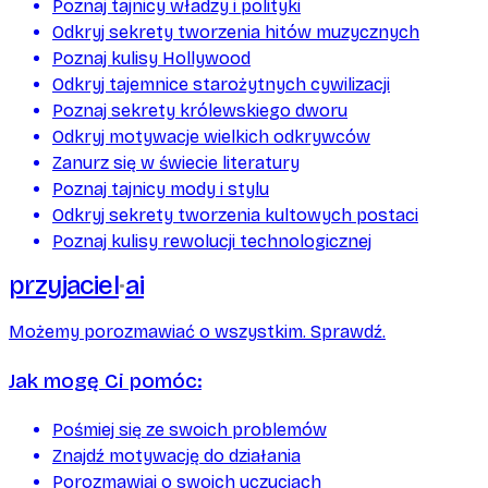
Poznaj tajnicy władzy i polityki
Odkryj sekrety tworzenia hitów muzycznych
Poznaj kulisy Hollywood
Odkryj tajemnice starożytnych cywilizacji
Poznaj sekrety królewskiego dworu
Odkryj motywacje wielkich odkrywców
Zanurz się w świecie literatury
Poznaj tajnicy mody i stylu
Odkryj sekrety tworzenia kultowych postaci
Poznaj kulisy rewolucji technologicznej
przyjaciel
ai
Możemy porozmawiać o wszystkim. Sprawdź.
Jak mogę Ci pomóc:
Pośmiej się ze swoich problemów
Znajdź motywację do działania
Porozmawiaj o swoich uczuciach