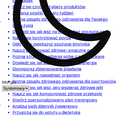
przekąsek
Naucz się czytać etykiety produktów
Zaplanuj posiłki na cały tydzień
Poznaj zasady zdrowego odżywiania dla Twojego
.
stylu życia
Dowiedz się, jak jeść na mieście bez poczucia winy
Naucz się kontrolować porcje
Odkryj, jak zwiększyć spożycie błonnika
Naucz się gotować zdrowe i smaczne posiłki
Poznaj strategie radzenia sobie z zachciankami
Dowiedz się, jak jeść, aby zwiększyć energię
Skomponuj zbilansowane śniadanie
Naucz się, jak nawadniać organizm
Poznaj zasady zdrowego odżywiania dla sportowcó
Motyw
Dowiedz się, jak jeść, aby wspierać zdrowie jelit
Naucz się, jak komponować zdrowe przekąski
Stwórz spersonalizowany plan treningowy
.
Analizuj swój dziennik żywieniowy
Przygotuj się do wizyty u dietetyka