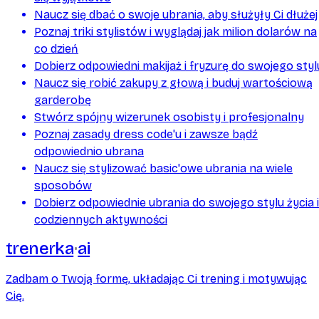
Naucz się dbać o swoje ubrania, aby służyły Ci dłużej
Poznaj triki stylistów i wyglądaj jak milion dolarów na
co dzień
Dobierz odpowiedni makijaż i fryzurę do swojego styl
Naucz się robić zakupy z głową i buduj wartościową
garderobę
Stwórz spójny wizerunek osobisty i profesjonalny
Poznaj zasady dress code'u i zawsze bądź
odpowiednio ubrana
Naucz się stylizować basic'owe ubrania na wiele
sposobów
Dobierz odpowiednie ubrania do swojego stylu życia i
codziennych aktywności
trenerka
ai
Zadbam o Twoją formę, układając Ci trening i motywując
Cię.