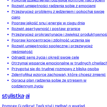
Pokonaj uzależnienia i odzyskaj kontrolę nad życiem
Rozwiń umiejętności radzenia sobie z emocjami
Przezwycięż problemy z jedzeniem i pokochaj swoje
ciało
Popraw jakość snu i energię w ciągu dnia
Rozwiń asertywność i postaw granice
Przezwycięż prokrastynację i zwiększ produktywnoś
Popraw koncentrację i zdolność uczenia się
Rozwiń umiejętności społeczne i przezwycięż
nieśmiałość
Odnajdź sens życia i określ swoje cele
Otrzymaj wsparcie emocjonalne w trudnych chwilac
Przygotuj się do trudnej rozmowy z bliską osobą
Zidentyfikuj wzorce zachowań, które chcesz zmienić
Opracuj plan radzenia sobie ze stresem w
codziennym życiu
stylistka
ai
Pomogę Ci odkryć Twój styl i zadbać o wygląd.