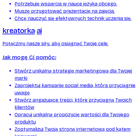
Potrzebuję wsparcia w nauce języka obcego.
Muszę przygotować prezentację na zajęcia.
Chcę nauczyć się efektywnych technik uczenia się.
kreatorka
ai
Połączmy nasze siły, aby osiągnąć Twoje cele.
Jak mogę Ci pomóc:
Stwórz unikalną strategię marketingową dla Twojej
marki
Zaprojektuj kampanię social media, która przyciągnie
uwagę
Stwórz angażujące treści, które przyciągną Twoich
klientów
Opracuj unikalną propozycję wartości dla Twojego
produktu
Zoptymalizuj Twoją stronę internetową pod kątem