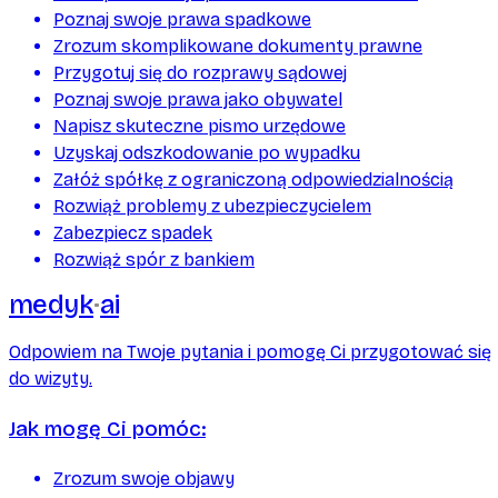
Poznaj swoje prawa spadkowe
Zrozum skomplikowane dokumenty prawne
Przygotuj się do rozprawy sądowej
Poznaj swoje prawa jako obywatel
Napisz skuteczne pismo urzędowe
Uzyskaj odszkodowanie po wypadku
Załóż spółkę z ograniczoną odpowiedzialnością
Rozwiąż problemy z ubezpieczycielem
Zabezpiecz spadek
Rozwiąż spór z bankiem
medyk
ai
Odpowiem na Twoje pytania i pomogę Ci przygotować się
do wizyty.
Jak mogę Ci pomóc:
Zrozum swoje objawy