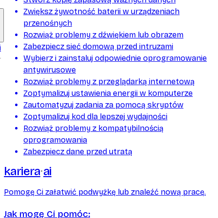
Zwiększ żywotność baterii w urządzeniach
przenośnych
Rozwiąż problemy z dźwiękiem lub obrazem
Zabezpiecz sieć domową przed intruzami
i
Wybierz i zainstaluj odpowiednie oprogramowanie
antywirusowe
Rozwiąż problemy z przeglądarką internetową
Zoptymalizuj ustawienia energii w komputerze
Zautomatyzuj zadania za pomocą skryptów
Zoptymalizuj kod dla lepszej wydajności
Rozwiąż problemy z kompatybilnością
oprogramowania
Zabezpiecz dane przed utratą
kariera
ai
Pomogę Ci załatwić podwyżkę lub znaleźć nową pracę.
Jak mogę Ci pomóc: