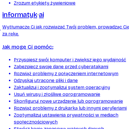
Zrozum etykiety żywieniowe
informatyk
ai
Wytłumaczę Ci jak rozwiązać Twój problem, prowadząc Ci
.
za rękę.
Jak mogę Ci pomóc:
Przyspiesz swój komputer i zwiększ jego wydajność
Zabezpiecz swoje dane przed cyberatakami
Rozwiąż problemy z połączeniem internetowym
Odzyskaj utracone pliki i dane
Zaktualizuj i zoptymalizuj system operacyjny
Usuń wirusy i złośliwe oprogramowanie
Skonfiguruj nowe urządzenie lub oprogramowanie
Rozwiąż problemy z drukarką lub innymi peryferiami
Zoptymalizuj ustawienia prywatności w mediach
społecznościowych
Stwórz kopię zapasową ważnych danych