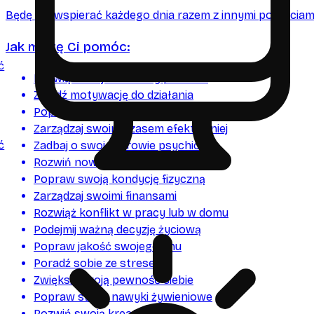
Będę Cię wspierać każdego dnia razem z innymi postaciami
Jak mogę Ci pomóc:
ć
Rozwiąż swój codzienny problem
Znajdź motywację do działania
Popraw swoje relacje z bliskimi
Zarządzaj swoim czasem efektywniej
ć
Zadbaj o swoje zdrowie psychiczne
Rozwiń nowe umiejętności
Popraw swoją kondycję fizyczną
Zarządzaj swoimi finansami
Rozwiąż konflikt w pracy lub w domu
Podejmij ważną decyzję życiową
Popraw jakość swojego snu
Poradź sobie ze stresem
Zwiększ swoją pewność siebie
Popraw swoje nawyki żywieniowe
Rozwiń swoją kreatywność