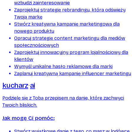
wzbudzi zainteresowanie
Zaprojektuj strategię rebrandingu, która odświeży
Twoją markę
Stwórz kreatywną kampanię marketingową dla
nowego produktu
Opracuj strategię content marketingu dla mediów
społecznościowych
Zaprojektuj innowacyjny program lojalnościowy dla
klientów
Wymyśl unikalne hasło reklamowe dla marki
Zaplanuj kreatywną kampanię influencer marketingu
kucharz
ai
Podzielę się z Tobą przepisem na danie, które zachwyci
Twoich bliskich.
Jak mogę Ci pomóc:
Stwórz wyjątkowe danie z tego, co masz w lodówce