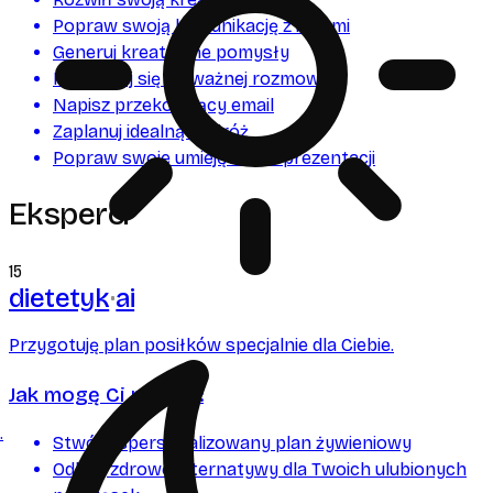
Popraw swoją komunikację z innymi
Generuj kreatywne pomysły
Przygotuj się do ważnej rozmowy
Napisz przekonujący email
Zaplanuj idealną podróż
Popraw swoje umiejętności prezentacji
Eksperci
15
dietetyk
ai
Przygotuję plan posiłków specjalnie dla Ciebie.
Jak mogę Ci pomóc:
.
Stwórz spersonalizowany plan żywieniowy
Odkryj zdrowe alternatywy dla Twoich ulubionych