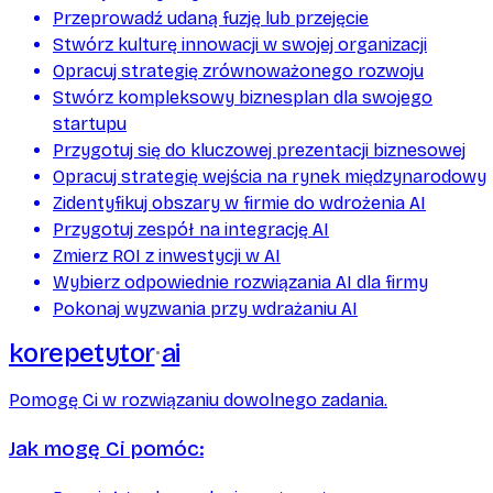
Przeprowadź udaną fuzję lub przejęcie
Stwórz kulturę innowacji w swojej organizacji
Opracuj strategię zrównoważonego rozwoju
Stwórz kompleksowy biznesplan dla swojego
startupu
Przygotuj się do kluczowej prezentacji biznesowej
Opracuj strategię wejścia na rynek międzynarodowy
Zidentyfikuj obszary w firmie do wdrożenia AI
Przygotuj zespół na integrację AI
Zmierz ROI z inwestycji w AI
Wybierz odpowiednie rozwiązania AI dla firmy
Pokonaj wyzwania przy wdrażaniu AI
korepetytor
ai
Pomogę Ci w rozwiązaniu dowolnego zadania.
Jak mogę Ci pomóc: