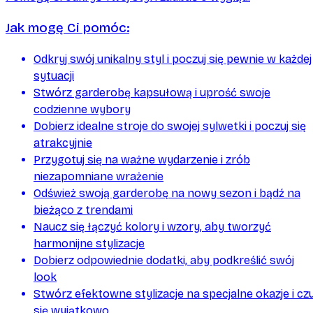
Jak mogę Ci pomóc:
Odkryj swój unikalny styl i poczuj się pewnie w każdej
sytuacji
Stwórz garderobę kapsułową i uprość swoje
codzienne wybory
Dobierz idealne stroje do swojej sylwetki i poczuj się
atrakcyjnie
Przygotuj się na ważne wydarzenie i zrób
niezapomniane wrażenie
Odśwież swoją garderobę na nowy sezon i bądź na
bieżąco z trendami
Naucz się łączyć kolory i wzory, aby tworzyć
harmonijne stylizacje
Dobierz odpowiednie dodatki, aby podkreślić swój
look
Stwórz efektowne stylizacje na specjalne okazje i czu
się wyjątkowo