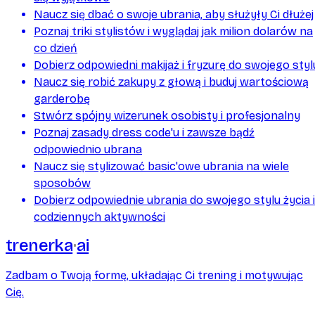
Naucz się dbać o swoje ubrania, aby służyły Ci dłużej
Poznaj triki stylistów i wyglądaj jak milion dolarów na
co dzień
Dobierz odpowiedni makijaż i fryzurę do swojego styl
Naucz się robić zakupy z głową i buduj wartościową
garderobę
Stwórz spójny wizerunek osobisty i profesjonalny
Poznaj zasady dress code'u i zawsze bądź
odpowiednio ubrana
Naucz się stylizować basic'owe ubrania na wiele
sposobów
Dobierz odpowiednie ubrania do swojego stylu życia i
codziennych aktywności
trenerka
ai
Zadbam o Twoją formę, układając Ci trening i motywując
Cię.