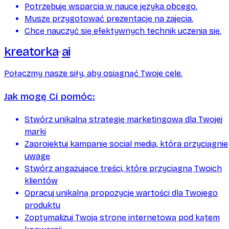
Potrzebuję wsparcia w nauce języka obcego.
Muszę przygotować prezentację na zajęcia.
Chcę nauczyć się efektywnych technik uczenia się.
kreatorka
ai
Połączmy nasze siły, aby osiągnąć Twoje cele.
Jak mogę Ci pomóc:
Stwórz unikalną strategię marketingową dla Twojej
marki
Zaprojektuj kampanię social media, która przyciągnie
uwagę
Stwórz angażujące treści, które przyciągną Twoich
klientów
Opracuj unikalną propozycję wartości dla Twojego
produktu
Zoptymalizuj Twoją stronę internetową pod kątem