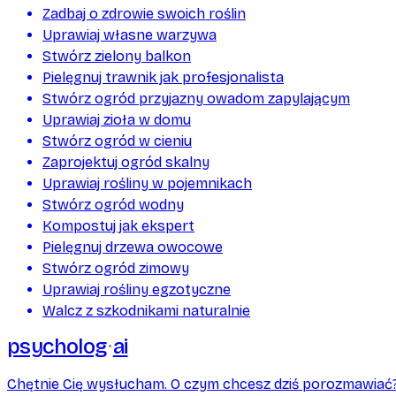
Zadbaj o zdrowie swoich roślin
Uprawiaj własne warzywa
Stwórz zielony balkon
Pielęgnuj trawnik jak profesjonalista
Stwórz ogród przyjazny owadom zapylającym
Uprawiaj zioła w domu
Stwórz ogród w cieniu
Zaprojektuj ogród skalny
Uprawiaj rośliny w pojemnikach
Stwórz ogród wodny
Kompostuj jak ekspert
Pielęgnuj drzewa owocowe
Stwórz ogród zimowy
Uprawiaj rośliny egzotyczne
Walcz z szkodnikami naturalnie
psycholog
ai
Chętnie Cię wysłucham. O czym chcesz dziś porozmawiać