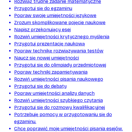
Rozwiąż trudne zadanie matematyczne
Przygotuj się do egzaminu
Popraw swoje umiejętności językowe
Zrozum skomplikowane pojęcie naukowe
Napisz przekonujący esej
Rozwiń umiejętności krytycznego myślenia
Przygotuj prezentację naukową
Popraw technikę rozwiązywania testów
Naucz się nowej umiejętności
Przygotuj się do olimpiady przedmiotowej
Popraw techniki zapamiętywania
Rozwiń umiejętności pisania naukowego
Przygotuj się do debaty
Popraw umiejętności analizy danych
Rozwiń umiejętności szybkiego czytania
Przygotuj się do rozmowy kwalifikacyjnej
Potrzebuję pomocy w przygotowaniu się do
egzaminu.
Chcę poprawić moje umiejętności pisania esejów.