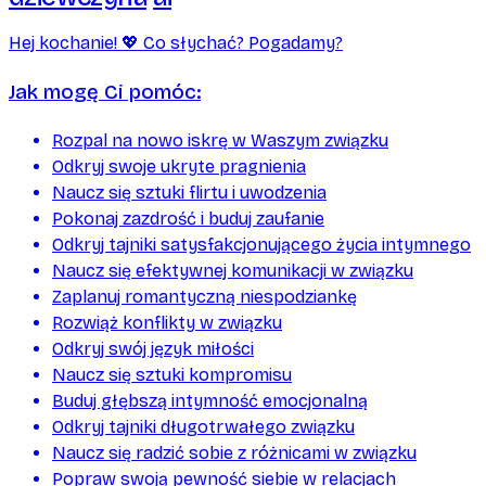
Hej kochanie! 💖 Co słychać? Pogadamy?
Jak mogę Ci pomóc:
Rozpal na nowo iskrę w Waszym związku
Odkryj swoje ukryte pragnienia
Naucz się sztuki flirtu i uwodzenia
Pokonaj zazdrość i buduj zaufanie
Odkryj tajniki satysfakcjonującego życia intymnego
Naucz się efektywnej komunikacji w związku
Zaplanuj romantyczną niespodziankę
Rozwiąż konflikty w związku
Odkryj swój język miłości
Naucz się sztuki kompromisu
Buduj głębszą intymność emocjonalną
Odkryj tajniki długotrwałego związku
Naucz się radzić sobie z różnicami w związku
Popraw swoją pewność siebie w relacjach