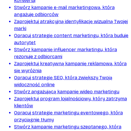
konwersji
Stwórz kampanię e-mail marketingową, która
angażuje odbiorców
Zaprojektuj atrakcyjną identyfikację wizualną Twojej
marki
Opracuj strategię content marketingu, która buduje
autorytet
Stwórz kampanię influencer marketingu, która
rezonuje z odbiorcami
Zaprojektuj kreatywną kampanię reklamową, która
się wyróżnia
Opracuj strategię SEO, która zwiększy Twoją
widoczność online
Stwórz angażującą kampanię wideo marketingu
Zaprojektuj program lojalnościowy, który zatrzyma
klientów
Opracuj strategię marketingu eventowego, która
przyciągnie tłumy
Stwórz kampanię marketingu szeptanego, która