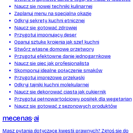
Naucz się nowej techniki kulinarnej
Zaplanuj menu na specjalną okazję
Odkryj sekrety kuchni etnicznej
Naucz się gotować zdrowiej
Przygotuj imponujący deser
Opanuj sztukę krojenia jak szef kuchni
Stwórz własne domowe przetwory
Przygotuj efektowne danie jednogarnkowe
Naucz się piec jak profesjonalista
Skomponuj idealne połączenie smaków
Przygotuj imprezowe przekąski
Odkryj tajniki kuchni molekularnej
Naucz się dekorować ciasta jak cukiernik
Przygotuj pełnowartościowy posiłek dla wegetarian
Naucz się gotować z sezonowych produktów
mecenas
ai
Masz pytania dotyczące kwestii prawnych? Zgłoś się do