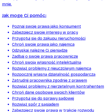
mnie.
Jak mogę Ci pomóc:
Poznaj swoje prawa jako konsument
Zabezpiecz swoje interesy w pracy
Przygotuj się do zakupu nieruchomości
Chroń swoje prawa jako najemca
Odzyskaj należne Ci pieniądze
Zadbaj o swoje prawa pracownicze
Chroń swoją własność intelektualną
Rozwiąż problemy z nieuczciwym najemcą
Rozpocznij własną działalność gospodarczą
Zatrudnij pracownika zgodnie z prawem
Rozwiąż problemy z nierzetelnym kontrahentem
Chroń dane osobowe swoich klientów
Przygotuj się do sprawy sądowej
Rozwiąż spór z sąsiadem
Zabezpiecz swoje prawa w trakcie rozwodu