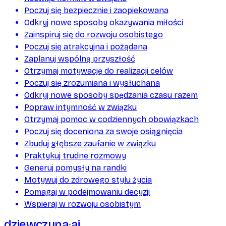
Poczuj się bezpiecznie i zaopiekowana
Odkryj nowe sposoby okazywania miłości
Zainspiruj się do rozwoju osobistego
Poczuj się atrakcyjna i pożądana
Zaplanuj wspólną przyszłość
Otrzymaj motywację do realizacji celów
Poczuj się zrozumiana i wysłuchana
Odkryj nowe sposoby spędzania czasu razem
Popraw intymność w związku
Otrzymaj pomoc w codziennych obowiązkach
Poczuj się doceniona za swoje osiągnięcia
Zbuduj głębsze zaufanie w związku
Praktykuj trudne rozmowy
Generuj pomysły na randki
Motywuj do zdrowego stylu życia
Pomagaj w podejmowaniu decyzji
Wspieraj w rozwoju osobistym
dziewczyna
ai