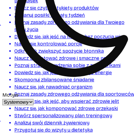
przekąsek
Naucz się czytać etykiety produktów
Zaplanuj posiłki na cały tydzień
Poznaj zasady zdrowego odżywiania dla Twojego
.
stylu życia
Dowiedz się, jak jeść na mieście bez poczucia winy
Naucz się kontrolować porcje
Odkryj, jak zwiększyć spożycie błonnika
Naucz się gotować zdrowe i smaczne posiłki
Poznaj strategie radzenia sobie z zachciankami
Dowiedz się, jak jeść, aby zwiększyć energię
Skomponuj zbilansowane śniadanie
Naucz się, jak nawadniać organizm
Poznaj zasady zdrowego odżywiania dla sportowcó
Motyw
Dowiedz się, jak jeść, aby wspierać zdrowie jelit
Naucz się, jak komponować zdrowe przekąski
Stwórz spersonalizowany plan treningowy
.
Analizuj swój dziennik żywieniowy
Przygotuj się do wizyty u dietetyka