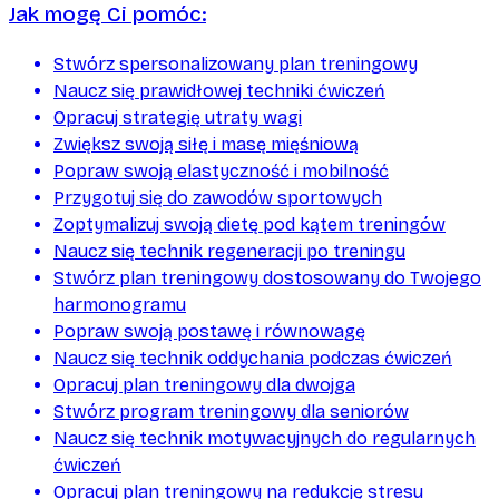
Jak mogę Ci pomóc:
Stwórz spersonalizowany plan treningowy
Naucz się prawidłowej techniki ćwiczeń
Opracuj strategię utraty wagi
Zwiększ swoją siłę i masę mięśniową
Popraw swoją elastyczność i mobilność
Przygotuj się do zawodów sportowych
Zoptymalizuj swoją dietę pod kątem treningów
Naucz się technik regeneracji po treningu
Stwórz plan treningowy dostosowany do Twojego
harmonogramu
Popraw swoją postawę i równowagę
Naucz się technik oddychania podczas ćwiczeń
Opracuj plan treningowy dla dwojga
Stwórz program treningowy dla seniorów
Naucz się technik motywacyjnych do regularnych
ćwiczeń
Opracuj plan treningowy na redukcję stresu