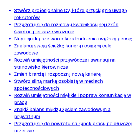
Stwórz profesjonalne CV, które przyciągnie uwagę
rekruterów
Przygotuj się do rozmowy kwalifikacyjnej i zrób
świetne pierwsze wrażenie
Negocjuj lepsze warunki zatrudnienia i wyższą pensj
Zaplanuj swoją ścieżkę kariery i osiągnij cele
zawodowe
Rozwiń umiejętności przywódcze i awansuj na
stanowisko kierownicze
Zmień branżę i rozpocznij nową karierę
Stwórz silną markę osobistą w mediach
społecznościowych
Rozwiń umiejętności miękkie i popraw komunikację w
pracy
Znajdź balans między życiem zawodowym a
prywatnym
Przygotuj się do powrotu na rynek pracy po dłuższej
przerwie