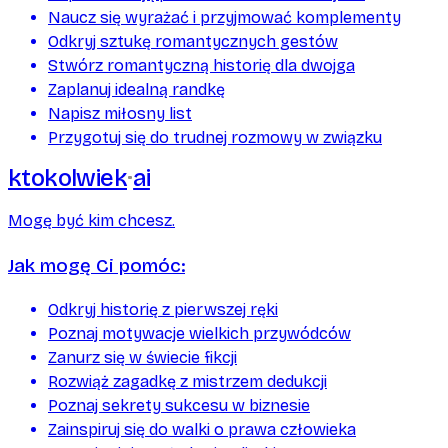
Naucz się wyrażać i przyjmować komplementy
Odkryj sztukę romantycznych gestów
Stwórz romantyczną historię dla dwojga
Zaplanuj idealną randkę
Napisz miłosny list
Przygotuj się do trudnej rozmowy w związku
ktokolwiek
ai
Mogę być kim chcesz.
Jak mogę Ci pomóc:
Odkryj historię z pierwszej ręki
Poznaj motywacje wielkich przywódców
Zanurz się w świecie fikcji
Rozwiąż zagadkę z mistrzem dedukcji
Poznaj sekrety sukcesu w biznesie
Zainspiruj się do walki o prawa człowieka