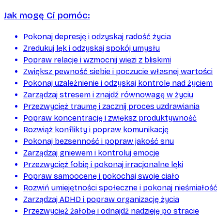
Jak mogę Ci pomóc:
Pokonaj depresję i odzyskaj radość życia
Zredukuj lęk i odzyskaj spokój umysłu
Popraw relacje i wzmocnij więzi z bliskimi
Zwiększ pewność siebie i poczucie własnej wartości
Pokonaj uzależnienie i odzyskaj kontrolę nad życiem
Zarządzaj stresem i znajdź równowagę w życiu
Przezwycięż traumę i zacznij proces uzdrawiania
Popraw koncentrację i zwiększ produktywność
Rozwiąż konflikty i popraw komunikację
Pokonaj bezsenność i popraw jakość snu
Zarządzaj gniewem i kontroluj emocje
Przezwycięż fobię i pokonaj irracjonalne lęki
Popraw samoocenę i pokochaj swoje ciało
Rozwiń umiejętności społeczne i pokonaj nieśmiałoś
Zarządzaj ADHD i popraw organizację życia
Przezwycięż żałobę i odnajdź nadzieję po stracie