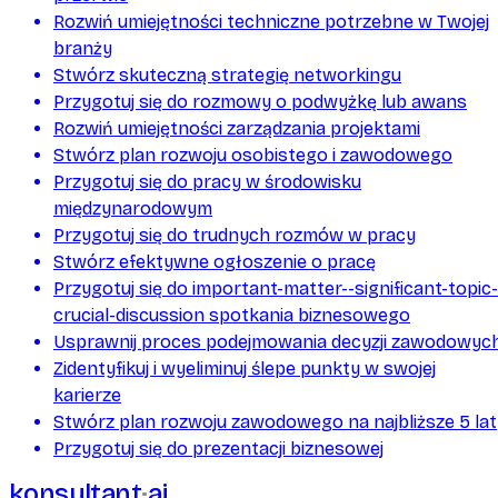
Rozwiń umiejętności techniczne potrzebne w Twojej
branży
Stwórz skuteczną strategię networkingu
Przygotuj się do rozmowy o podwyżkę lub awans
Rozwiń umiejętności zarządzania projektami
Stwórz plan rozwoju osobistego i zawodowego
Przygotuj się do pracy w środowisku
międzynarodowym
Przygotuj się do trudnych rozmów w pracy
Stwórz efektywne ogłoszenie o pracę
Przygotuj się do important-matter--significant-topic-
crucial-discussion spotkania biznesowego
Usprawnij proces podejmowania decyzji zawodowyc
Zidentyfikuj i wyeliminuj ślepe punkty w swojej
karierze
Stwórz plan rozwoju zawodowego na najbliższe 5 lat
Przygotuj się do prezentacji biznesowej
konsultant
ai