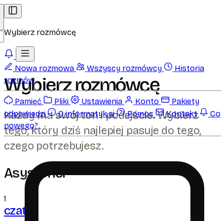
Wybierz rozmówcę
Nowa rozmowa
Wszyscy rozmówcy
Historia
Wybierz rozmówcę
rozmów
Pamięć
Pliki
Ustawienia
Konto
Pakiety
Każdy ma swój ton i podejście. Wybierz
odpowiedzi
O informatyk.ai
Pomoc
Kontakt
Co
nowego?
tego, który dziś najlepiej pasuje do tego,
czego potrzebujesz.
Asystenci
1
czat
ai