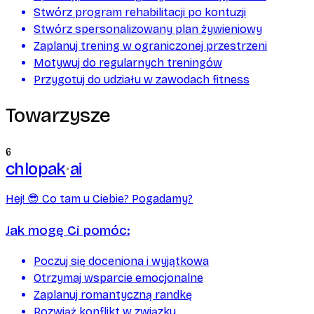
Stwórz program rehabilitacji po kontuzji
Stwórz spersonalizowany plan żywieniowy
Zaplanuj trening w ograniczonej przestrzeni
Motywuj do regularnych treningów
Przygotuj do udziału w zawodach fitness
Towarzysze
6
chlopak
ai
Hej! 😎 Co tam u Ciebie? Pogadamy?
Jak mogę Ci pomóc:
Poczuj się doceniona i wyjątkowa
Otrzymaj wsparcie emocjonalne
Zaplanuj romantyczną randkę
Rozwiąż konflikt w związku