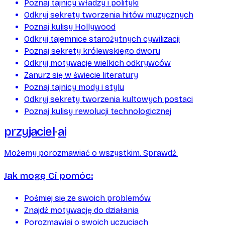
Poznaj tajnicy władzy i polityki
Odkryj sekrety tworzenia hitów muzycznych
Poznaj kulisy Hollywood
Odkryj tajemnice starożytnych cywilizacji
Poznaj sekrety królewskiego dworu
Odkryj motywacje wielkich odkrywców
Zanurz się w świecie literatury
Poznaj tajnicy mody i stylu
Odkryj sekrety tworzenia kultowych postaci
Poznaj kulisy rewolucji technologicznej
przyjaciel
ai
Możemy porozmawiać o wszystkim. Sprawdź.
Jak mogę Ci pomóc:
Pośmiej się ze swoich problemów
Znajdź motywację do działania
Porozmawiaj o swoich uczuciach