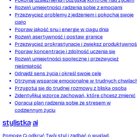
Pokonaj uzależnienia i odzyskaj kontrolę nad życiem
Rozwiń umiejętności radzenia sobie z emocjami
Przezwycięż problemy z jedzeniem i pokochaj swoje
ciało
Popraw jakość snu i energię w ciągu dnia
Rozwiń asertywność i postaw granice
Przezwycięż prokrastynację i zwiększ produktywnoś
Popraw koncentrację i zdolność uczenia się
Rozwiń umiejętności społeczne i przezwycięż
nieśmiałość
Odnajdź sens życia i określ swoje cele
Otrzymaj wsparcie emocjonalne w trudnych chwilac
Przygotuj się do trudnej rozmowy z bliską osobą
Zidentyfikuj wzorce zachowań, które chcesz zmienić
Opracuj plan radzenia sobie ze stresem w
codziennym życiu
stylistka
ai
Pomogę Ci odkryć Twój styl i zadbać o wygląd.